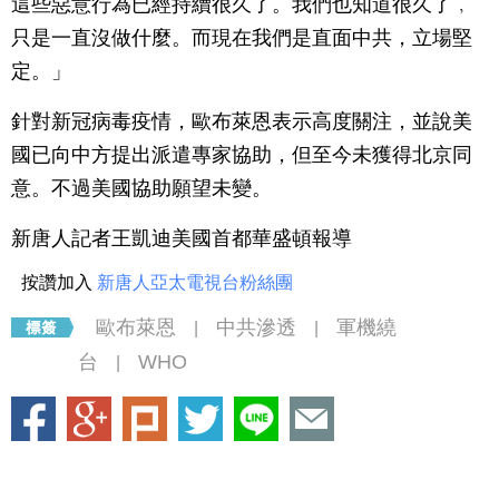
這些惡意行為已經持續很久了。我們也知道很久了﹐
只是一直沒做什麼。而現在我們是直面中共，立場堅
定。」
針對新冠病毒疫情，歐布萊恩表示高度關注，並說美
國已向中方提出派遣專家協助，但至今未獲得北京同
意。不過美國協助願望未變。
新唐人記者王凱迪美國首都華盛頓報導
按讚加入
新唐人亞太電視台粉絲團
歐布萊恩
中共滲透
軍機繞
|
|
台
WHO
|