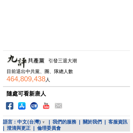
引發三退大潮
目前退出中共黨、團、隊總人數
464,809,438
人
隨處可看新唐人
語言：
中文(台灣)
|
我們的服務
|
關於我們
|
客服資訊
|
澄清與更正
|
倫理委員會