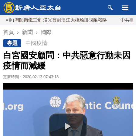
台灣防衛鐵三角 漢光首封淡江大橋驗證阻敵戰略
中共軍艦撞自
首頁
›
新聞
›
國際
專題
中國疫情
白宮國安顧問：中共惡意行動未因
疫情而減緩
更新時間：2020-02-13 07:43:18