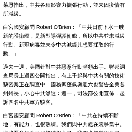
萊恩指出，中共各種影響力擴張行動，並未因疫情有
所減緩。
白宮國安顧問 Robert O'Brien﹕「中共日前下水一艘
新的護衛艦﹐是新型導彈護衛艦﹐所以中共並未減緩
行動。新冠病毒並未令中共減緩其想要採取的行
動。」
過去一週﹐美國針對中共惡意行動頻頻出手。聯邦調
查局長上週四公開指出﹐有上千起與中共有關的技術
竊密案正在調查中；國務卿蓬佩奧週六也警告全美各
州州長，小心中共滲透﹔週一，司法部公開宣佈，起
訴四名中共軍方駭客。
白宮國安顧問 Robert O'Brien：「中共在持續不斷
地，有能力﹐也很熟練。我們與中共處在競爭當中。