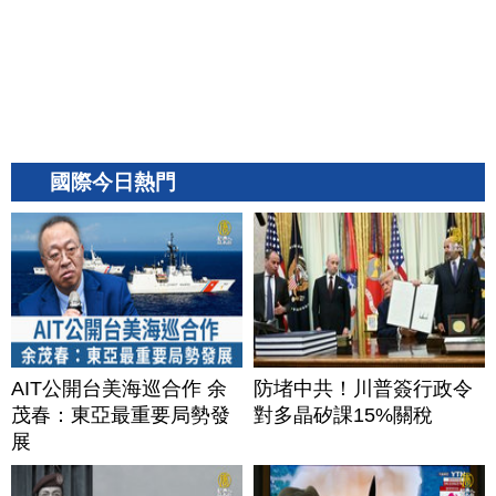
國際今日熱門
AIT公開台美海巡合作 余
防堵中共！川普簽行政令
茂春：東亞最重要局勢發
對多晶矽課15%關稅
展