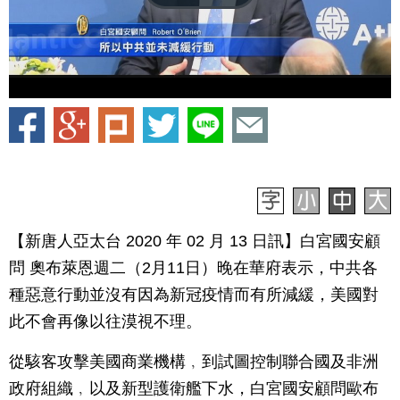
【新唐人亞太台 2020 年 02 月 13 日訊】白宮國安顧
問 奧布萊恩週二（2月11日）晚在華府表示，中共各
種惡意行動並沒有因為新冠疫情而有所減緩，美國對
此不會再像以往漠視不理。
從駭客攻擊美國商業機構﹐到試圖控制聯合國及非洲
政府組織﹐以及新型護衛艦下水，白宮國安顧問歐布