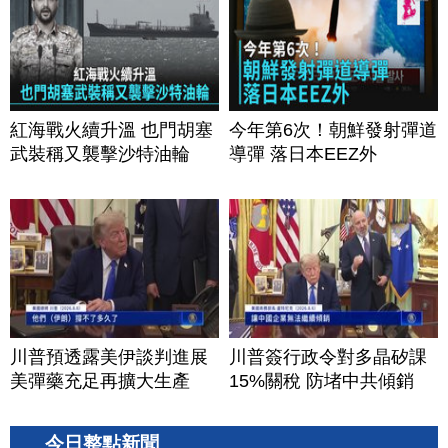
紅海戰火續升溫 也門胡塞
今年第6次！朝鮮發射彈道
武裝稱又襲擊沙特油輪
導彈 落日本EEZ外
川普預透露美伊談判進展
川普簽行政令對多晶矽課
美彈藥充足再擴大生產
15%關稅 防堵中共傾銷
今日整點新聞