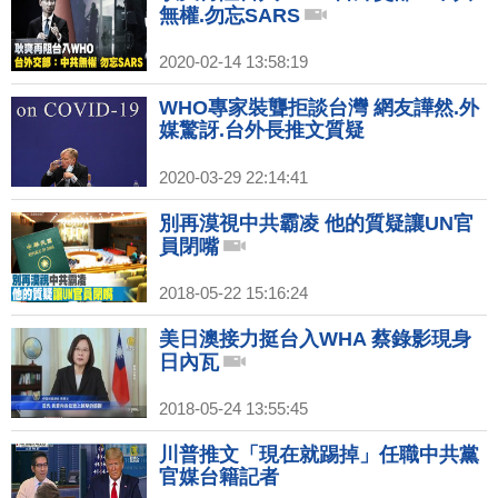
無權.勿忘SARS
2020-02-14 13:58:19
WHO專家裝聾拒談台灣 網友譁然.外
媒驚訝.台外長推文質疑
2020-03-29 22:14:41
別再漠視中共霸凌 他的質疑讓UN官
員閉嘴
2018-05-22 15:16:24
美日澳接力挺台入WHA 蔡錄影現身
日內瓦
2018-05-24 13:55:45
川普推文「現在就踢掉」任職中共黨
官媒台籍記者