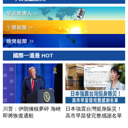
國際一週最 HOT
川普：伊朗擁核夢碎 海峽
日本強震台灣挺身賑災！
即將恢復通航
高市早苗發完整感謝名單