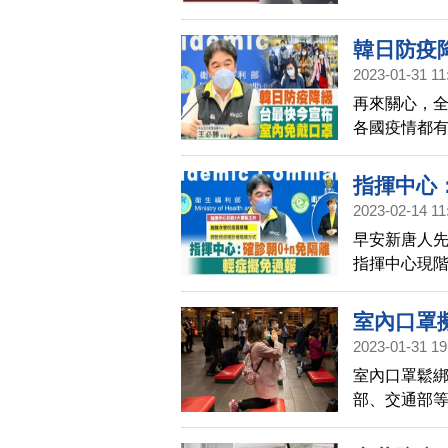
韓日防疫
2023-01-31 11
再來關心，全
各國疫情都有
除室內口罩
在週一，宣
指揮中心
週二，就會
2023-02-14 11
早安新唐人
指揮中心現
隔離方式，
症者免隔離，從
室內口罩擬
2023-01-31 19
室內口罩鬆
部、交通部
分細節需要修