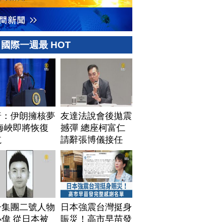
國際一週最 HOT
普：伊朗擁核夢
友達法說會後拋震
海峽即將恢復
撼彈 總座柯富仁
航
請辭張博儀接任
子集團二號人物
日本強震台灣挺身
偉 從日本被
賑災！高市早苗發