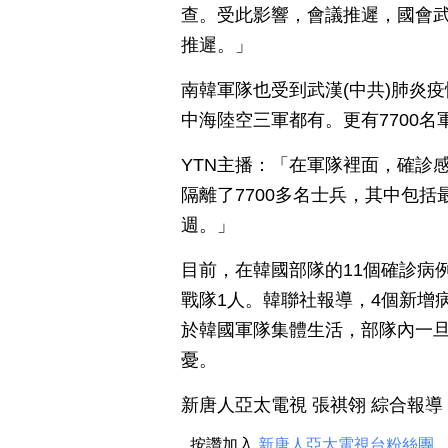
查。受此影響，會議推遲，國會武
推遲。」
南韓軍隊也受到武漢(中共)肺炎
中海陸空三軍都有。更有7700名
YTN主播：「在軍隊裡面，確診感
隔離了7700多名士兵，其中包
週。」
目前，在韓國部隊的11個確診病
戰隊1人。韓聯社報導，4個新增
於韓國軍隊集體生活，部隊內一
憂。
新唐人亞太電視 張祺翎 綜合報導
按讚加入
新唐人亞太電視台粉絲團