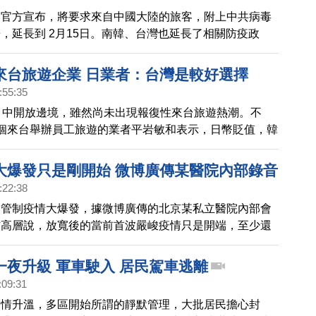
國官方宣布，將要求來自中國大陸的旅客，附上中共病毒
，延長到 2月15日。南韓、台灣也延長了相關防疫政
來台旅遊企業 日業者：台灣是較好選擇
:55:35
月中開放邊境，雖然尚未出現報復性來台旅遊熱潮。不
個來台舉辦員工旅遊的業者平岩敏和表示，日幣貶值，韓
較好選擇的海外旅遊目的地。
大爆發只是剛開始 微博廣傳某醫院內部錄音
:22:38
疫管制疫情大爆發，據微博廣傳的北京某私立醫院內部會
方高層說，放寬後的當前首波嚴峻疫情只是開端，至少還
波，並說千萬別給病患服用會傷肝的連花清瘟。
一夜升級 軍車駛入 居民駕車逃離
:09:31
疫情升溫，多區開始所謂的靜默管理，大批居民擔心封