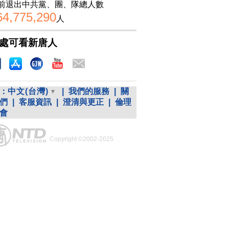
前退出中共黨、團、隊總人數
64,775,290
人
處可看新唐人
：
中文(台灣)
|
我們的服務
|
關
們
|
客服資訊
|
澄清與更正
|
倫理
會
Copyright ©2002-2025