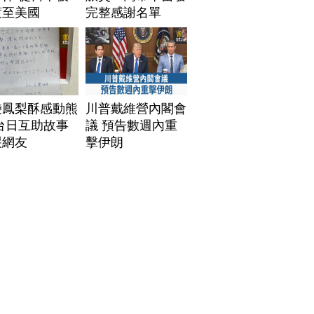
渡至美國
完整感謝名單
袋鳳梨酥感動熊
川普戴維營內閣會
台日互助故事
議 預告數週內重
哭網友
擊伊朗