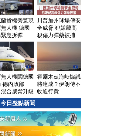
克蘭貨機旁驚現
川普加州球場傳安
無人機 德國
全威脅 犯嫌藏高
場緊急拆彈
殺傷力彈藥被捕
彈無人機闖德國
霍爾木茲海峽協議
 德內政部
將達成？伊朗傳不
：混合威脅升級
收通行費
今日整點新聞