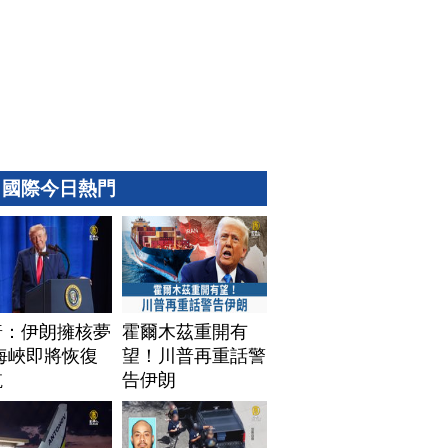
國際今日熱門
普：伊朗擁核夢
霍爾木茲重開有
海峽即將恢復
望！川普再重話警
航
告伊朗