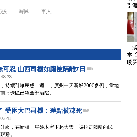
引
防疫
韓國
軍人
|
|
一
本 
暖
無可忍 山西司機如廁被隔離7日
:48:33
，持續引爆民怒，週二，廣州一天新增2000多例，當地
目前海珠區已經全部淪陷。
了 受困大巴司機：差點被凍死
:02:41
段升級，在新疆，烏魯木齊下起大雪，被拉走隔離的民
境艱難。