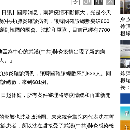
月 24 日訊】國際消息，南韓疫情不斷擴大，光是今天
烏
武漢(中共)肺炎確診病例，讓韓國確診總數突破800
炸彈
響到韓國的國會、法院和軍隊，目前已經有7700
機
地區為中心的武漢(中共)肺炎疫情出現了新的病
0人。」
炸
中共)肺炎確診病例，讓韓國確診總數來到833人。同
機場
診總數，來到681例。
長
即日起休庭，所有案件審理將等疫情緩和再重新開
事件的影響也波及政治圈。未來統合黨院內代表沈在哲
診患者，所以沈在哲接受了武漢(中共)肺炎感染檢