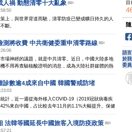
成人禍 動態清零十大亂象
目
4
:58:50
政策上，與世界背道而馳，清零防疫已變成曠日持久的人
隨
禍不斷。
檢測將收費 中共衛健委重申清零路線
:26:06
語言
於我
動市場神經的議題，就是中共清零。近日，中國大陸多地
委員
飛機不用再查驗核酸證明的消息，成為大陸社群媒體的熱
，中共高層開會擬放寬防疫政策的傳聞，讓陸港股大漲。
高衛生機關衛健委11月2日召開黨員幹部大會，主任馬
確診數逾4成來自中國 韓國警戒防堵
員們繼續堅持「動態清零」的防控路線。另外，陸媒報
:23:03
1月1日起，一般民眾的常態化核酸檢測需自費，有分析
統計，近一週從海外移入COVID-19（2019冠狀病毒疾
檢測等於變相成為政府的財政工具，名義上是「自願」，
42%來自中國，占比較去年11月的1.1%大幅提升。保健
上沒有選擇。
曹圭鴻今天指示，不可放鬆警戒，須全力防堵中國疫情波
相 法韓等國延長中國旅客入境防疫政策
:57:21