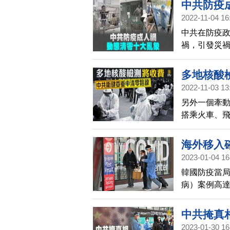
中共防疫
2022-11-04 16
中共在防疫
禍，引發災
多地核酸
2022-11-03 13
另外一個牽
搭乘火車、
搜詞，同時
不過，中共最
海外移入
曉偉要求官
2023-01-04 16
導，多地區1
韓國防疫當局
指出，核酸
病）案例高達
但人民實際
福祉部部長
及韓國。
中共掩真
2023-01-30 16