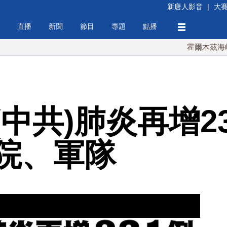
新唐人影音
|
大
直播
新聞
節目
專題
點播
霍爾木茲海峽協議將
中共)肺炎再增23
院、軍隊