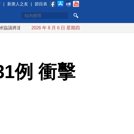
賽
|
新唐人之友
|
節目表
達成？伊朗傳不收通行費
2026 年 8 月 6 日 星期四
配合漢光 總統賴清德親登雲豹前進圓
1例 衝擊