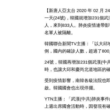
【新唐人亞太台 2020 年 02 
一天(24號)，韓國就增加231個
人，來到833人。肺炎疫情連帶影
名軍人被隔離。
韓國聯合新聞TV主播：「以大邱
例，國內的確診人數，超過了80
24號，韓國再增加231個武漢(
時，也讓大邱和慶尚北道地區的確
受到疫情影響，南韓各級法院也
啟。韓國國會也出現停擺。
YTN主播：「武漢(中共)肺炎
上週出席國會活動時，因發現有確