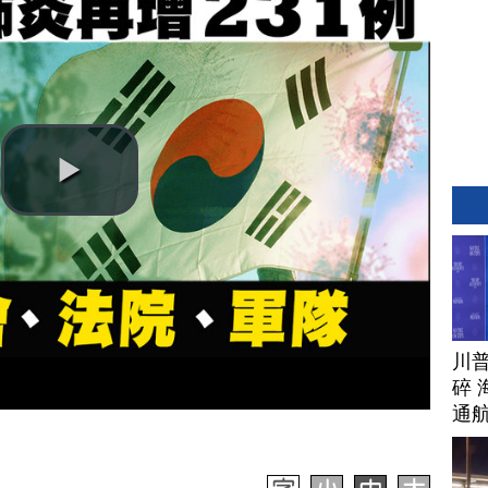
川
碎 
通