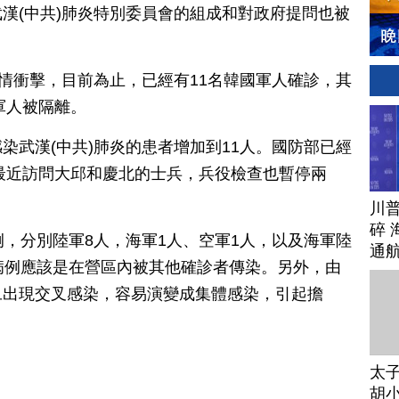
漢(中共)肺炎特別委員會的組成和對政府提問也被
疫情衝擊，目前為止，已經有11名韓國軍人確診，其
軍人被隔離。
染武漢(中共)肺炎的患者增加到11人。國防部已經
括最近訪問大邱和慶北的士兵，兵役檢查也暫停兩
川
碎 
例，分別陸軍8人，海軍1人、空軍1人，以及海軍陸
通
病例應該是在營區內被其他確診者傳染。另外，由
旦出現交叉感染，容易演變成集體感染，引起擔
太
胡小