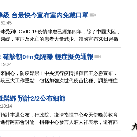
降級 台最快今宣布室內免戴口罩
:52:45
球受到COVID-19疫情肆虐已經第四年，除了中國大陸，
趨緩，重症及死亡的患者大量減少。韓國宣布30日起撤
令，而日本則在日前宣布五月將會調降疫情等級。台灣也
布開放的五大方向，如果和學者專家討論順利，最快今天
：確診朝0+n免隔離 輕症擬免通報
公布室內免戴口罩。
:19:24
先來關心，防疫鬆綁！中央流行疫情指揮官王必勝宣布，
階段三大工作重點，包括加強次世代疫苗接種、調整輕症
與修正確診者通報定義。繼口罩鬆綁後，下階段將放寬輕
5+n調整為0+n。
鬆綁 預計2/2公布細節
:18:14
綁預計本週公布，行政院、疫情指揮中心今天傍晚與教育
等進行跨部會討論，指揮中心發言人莊人祥表示，還有部
正，預計將於2月2日記者會公布。