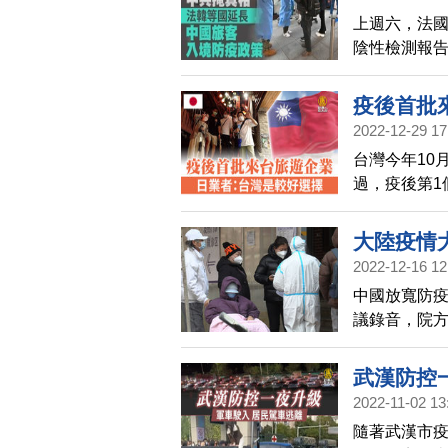
上週六，法
陰性檢測報告
策。
疫後首批
2022-12-29 17
台灣今年10
過，疫後第1
國跟台灣是
大陸疫情
2022-12-16 12
中國放寬防
議錄音，院
得經歷4至5
武漢防控
2022-11-02 13
隨著武漢市