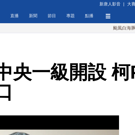
新唐人影音
|
大
直播
新聞
節目
專題
點播
颱風白海豚週末最接
中央一級開設 柯
口