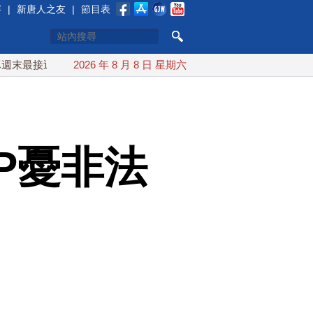
賽
|
新唐人之友
|
節目表
近台灣 最快9日可能登陸中國
2026 年 8 月 8 日 星期六
台灣漢光首結合城鎮演習 AIT
P憂非法