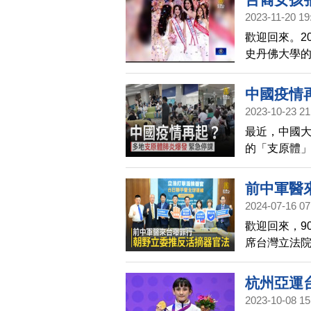
（Andah）
2023-11-20 19
低於去年前3月
歡迎回來。20
史丹佛大學的張
冠。20歲的
類似古代漢服
中國疫情
這次在亞洲
2023-10-23 21
民國國旗和
最近，中國
殊意義，希
的「支原體
等地，有多
前中軍醫
2024-07-16 07
歡迎回來，9
席台灣立法
推動制定「
支持，共建
杭州亞運台
2023-10-08 15