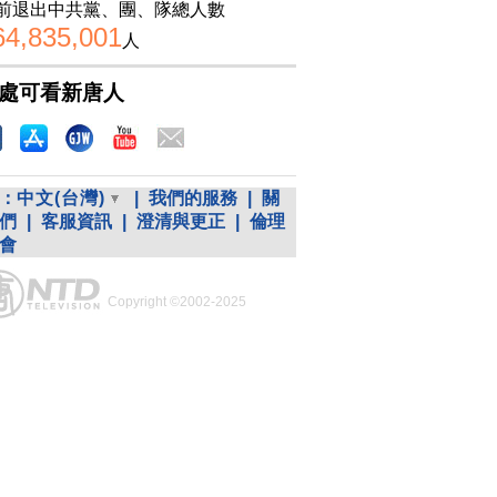
前退出中共黨、團、隊總人數
64,835,001
人
處可看新唐人
：
中文(台灣)
|
我們的服務
|
關
們
|
客服資訊
|
澄清與更正
|
倫理
會
Copyright ©2002-2025