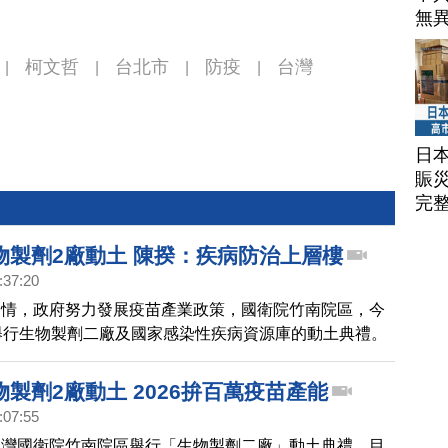
無
柯文哲
台北市
防疫
台灣
|
|
|
|
日
賑
完
物製劑2廠動土 陳揆：疾病防治上層樓
:37:20
疫情，政府努力發展疫苗產業政策，國衛院竹南院區，今
舉行生物製劑二廠及國家感染性疾病資源庫的動土典禮。
開發的能量，與產業攜手提升國內生物製劑自製能力。
製劑2廠動土 2026拚百萬疫苗產能
:07:55
台灣國衛院竹南院區舉行「生物製劑二廠」動土典禮，目