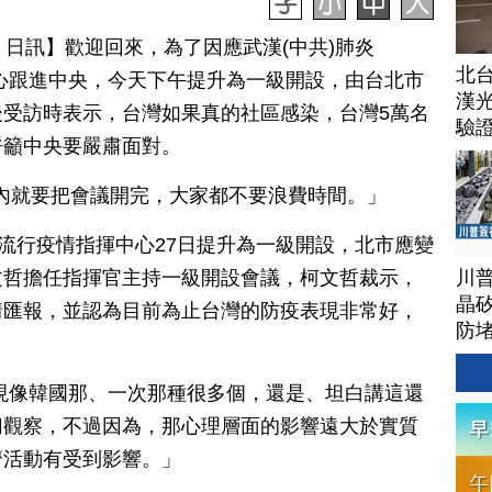
月 27 日訊】歡迎回來，為了因應武漢(中共)肺炎
北
應變中心跟進中央，今天下午提升為一級開設，由台北市
漢
受訪時表示，台灣如果真的社區感染，台灣5萬名
驗
呼籲中央要嚴肅面對。
鐘內就要把會議開完，大家都不要浪費時間。」
央流行疫情指揮中心27日提升為一級開設，北市應變
川
文哲擔任指揮官主持一級開設會議，柯文哲裁示，
晶矽
情匯報，並認為目前為止台灣的防疫表現非常好，
防
現像韓國那、一次那種很多個，還是、坦白講這還
切觀察，不過因為，那心理層面的影響遠大於實質
濟活動有受到影響。」