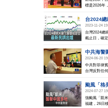
標是2026
台2024
2023-11-24 19
台灣2024
截止日，確
搭檔；國民
柯文哲搭檔同
中共海警
表會。根據今
2024-06-20 19
三組人馬參選
中共對菲律
國民黨侯友宜
台灣反對任
軍事脅迫。
域和平穩定
颱風「格
諾。此外，
2024-07-27 19
行視訊通話
強颱風「凱米
隊始終站在
福建，26日