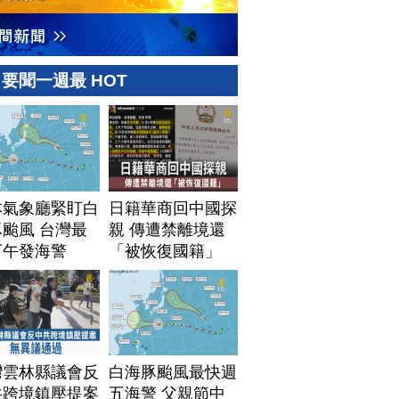
要聞一週最 HOT
本氣象廳緊盯白
日籍華商回中國探
颱風 台灣最
親 傳遭禁離境還
下午發海警
「被恢復國籍」
灣雲林縣議會反
白海豚颱風最快週
共跨境鎮壓提案
五海警 父親節中