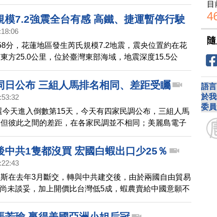
成的慘況，但中共淡化消息。來看詳情：
目
4
規模7.2強震全台有感 高鐵、捷運暫停行駛
:18:06
隨
58分，花蓮地區發生芮氏規模7.2地震，震央位置約在花
東方25.0公里，位於臺灣東部海域，地震深度15.5公
同日公布 三組人馬排名相同、差距受矚
語言
於我
:53:32
委員
大選今天進入倒數第15天，今天有四家民調公布，三組人馬
，但彼此之間的差距，在各家民調並不相同；美麗島電子
，賴蕭配支持度為40.2％，侯趙配以28.7％居次，雙方
5個百分點，柯吳配支持度為18.4％；另外，台灣民意基金
後中共1隻都沒買 宏國白蝦出口少25％
出，賴蕭配支持度三成二，贏侯趙配四個百分點左右；而
:22:43
英交流協會的數據則呈現三足鼎立，柯吳配沒有被拉開。
斯在去年3月斷交，轉與中共建交後，由於兩國自由貿易
day》數據指出，賴蕭配以36.6％領先，侯趙配33.8％緊追
）尚未談妥，加上開價比台灣低5成，蝦農賣給中國意願不
距在3%的誤差範圍內，柯吳配則是以22.
外交關係生變後，出口到台灣的白蝦必須課徵20%的關
對宏國蝦祭出禁令，宏都拉斯國家水產養殖者協會
張芳瑜 贏得美國亞洲小姐后冠