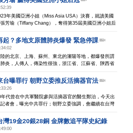
最新統計顯示，2024年第一季白蝦出口量為1697.6萬磅，
:52:39
的2282.5萬磅，出口量下滑25.82%。
23年美國亞洲小姐（Miss Asia USA）決賽，就讀美國
芳瑜（Tiffany Chang），奪得第35屆美國亞洲小姐后
張芳瑜，代表台灣參賽，身上披的彩帶寫著Taiwan，穿著
的服裝，她是台灣移民第二代，曾獲選2022台美小姐，
再起？多地支原體肺炎爆發 緊急停課
小姐比賽中榮獲四個獎項。現場有上百名台僑，手舉中華
:34:02
標語為她加油。張芳瑜以科技女性投身選美，她感到有特
大陸的北京、上海、蘇州、東北的瀋陽等地，都爆發所謂
望透過這次的勝利能夠突顯台灣的地位。
」肺炎，人傳人，傳染性很強，浙江省、江蘇省、陝西省
所學校的班級發布通知，緊急停課。
來台曝罪行 朝野立委推反活摘器官法
:33:26
0年代曾在中共軍醫院參與活摘器官的醫生鄭治，今天出
院記者會，曝光中共罪行；朝野立委強調，會繼續在台灣
打擊及防制活摘器官法」，美國、日本議員也錄影片表達
法律防火牆。
灣19金20銀28銅 金牌數追平隊史紀錄
:49:00