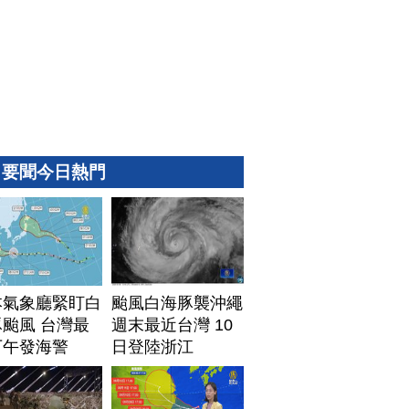
要聞今日熱門
本氣象廳緊盯白
颱風白海豚襲沖繩
颱風 台灣最
週末最近台灣 10
下午發海警
日登陸浙江