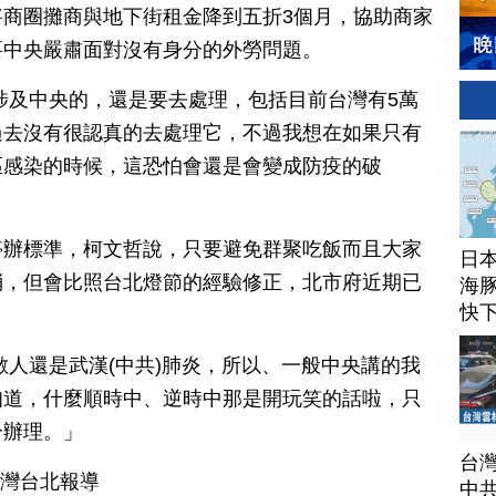
商圈攤商與地下街租金降到五折3個月，協助商家
要中央嚴肅面對沒有身分的外勞問題。
涉及中央的，還是要去處理，包括目前台灣有5萬
過去沒有很認真的去處理它，不過我想在如果只有
區感染的時候，這恐怕會還是會變成防疫的破
停辦標準，柯文哲說，只要避免群聚吃飯而且大家
日
消，但會比照台北燈節的經驗修正，北市府近期已
海豚
快
。
敵人還是武漢(中共)肺炎，所以、一般中央講的我
知道，什麼順時中、逆時中那是開玩笑的話啦，只
合辦理。」
台
台灣台北報導
中