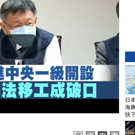
日
海豚
快