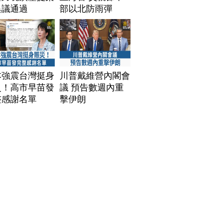
異議通過
部以北防雨彈
本強震台灣挺身
川普戴維營內閣會
災！高市早苗發
議 預告數週內重
整感謝名單
擊伊朗