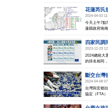
展示颱風造
花蓮芮氏
2024-04-03 11
今天上午7點
蓮縣政府南南
里。
四家民調
2023-12-29 12
2024總統
的排名相同
報的數據指出
差距達11.
斷交台灣
會的數據指
2024-04-08 07
中華亞太菁
台灣與宏都拉
另外《ETto
協定（FTA
在後，雙方差
高，加上台宏
稅，墨西哥
台裔女孩