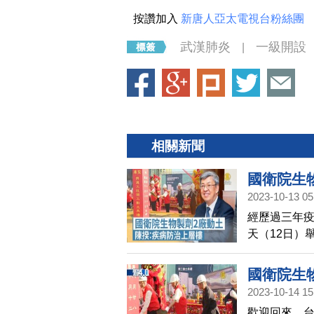
按讚加入
新唐人亞太電視台粉絲團
武漢肺炎
一級開設
|
相關新聞
國衛院生
2023-10-13 05
經歷過三年
天（12日）
盼藉由產程
國衛院生物
2023-10-14 15
歡迎回來，