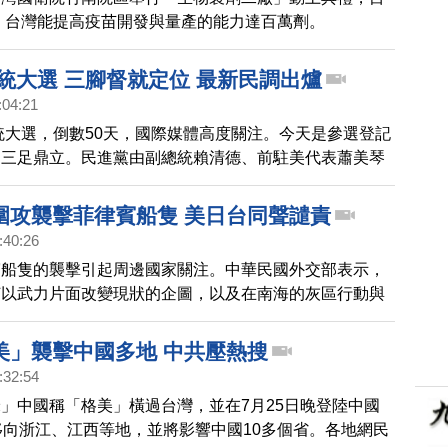
年，台灣能提高疫苗開發與量產的能力達百萬劑。
總統大選 三腳督就定位 最新民調出爐
:04:21
總統大選，倒數50天，國際媒體高度關注。今天是參選登記
定三足鼎立。民進黨由副總統賴清德、前駐美代表蕭美琴
黨由新北市長侯友宜聯手媒體人趙少康；民眾黨由黨主席
黨立法委員吳欣盈。預計12月將有三場總統電視政見發
圍攻襲擊菲律賓船隻 美日台同聲譴責
天發布的最新民調，《美麗島電子報》21至23日調查在
:40:26
下，民進黨賴清德只以31.4%，0.3個百分點差距，領先
賓船隻的襲擊引起周邊國家關注。中華民國外交部表示，
的31.1％，民眾黨柯文哲25.2％排名老三。
何以武力片面改變現狀的企圖，以及在南海的灰區行動與
美國國務卿布林肯也與菲律賓外長通話，譴責中共破壞區
，並重申美國根據《共同防禦條約》對菲律賓的堅定承
美」襲擊中國多地 中共壓熱搜
日本自衛隊統合幕僚長吉田圭秀，也與菲律賓參謀總長進
:32:54
，雙方都對事態發展表示擔憂。吉田圭秀強調，日本自衛
」中國稱「格美」橫過台灣，並在7月25日晚登陸中國
菲律賓這邊，並將深化與菲律賓及理念相近國家的合作。
移向浙江、江西等地，並將影響中國10多個省。各地網民