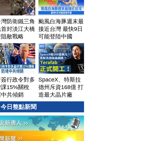
台灣防衛鐵三角
颱風白海豚週末最
光首封淡江大橋
接近台灣 最快9日
證阻敵戰略
可能登陸中國
普簽行政令對多
SpaceX、特斯拉
課15%關稅
德州斥資168億 打
堵中共傾銷
造最大晶片廠
Terafab
今日整點新聞