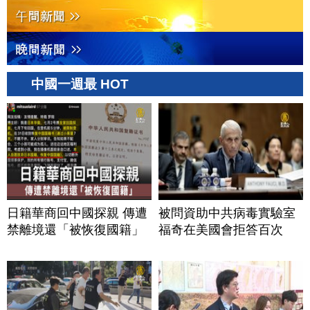
中國一週最 HOT
日籍華商回中國探親 傳遭
被問資助中共病毒實驗室
禁離境還「被恢復國籍」
福奇在美國會拒答百次