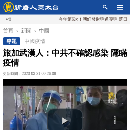
今年第6次！朝鮮發射彈道導彈 落日本EEZ
首頁
›
新聞
›
中國
專題
中國疫情
旅加武漢人：中共不確認感染 隱瞞
疫情
更新時間：2020-03-21 09:26:08