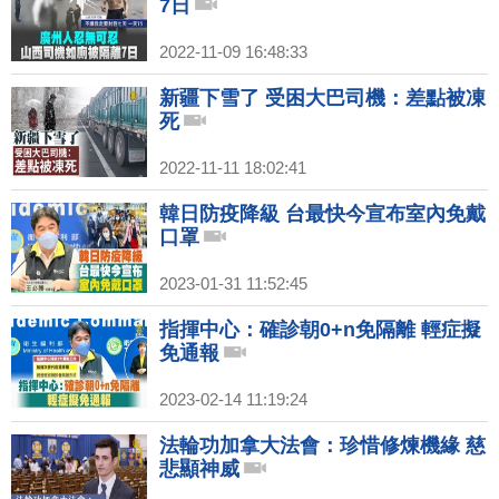
7日
2022-11-09 16:48:33
新疆下雪了 受困大巴司機：差點被凍
死
2022-11-11 18:02:41
韓日防疫降級 台最快今宣布室內免戴
口罩
2023-01-31 11:52:45
指揮中心：確診朝0+n免隔離 輕症擬
免通報
2023-02-14 11:19:24
法輪功加拿大法會：珍惜修煉機緣 慈
悲顯神威