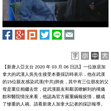
【新唐人亞太台 2020 年 03 月 06 日訊】一位旅居加
拿大的武漢人吳先生接受本臺採訪時表示，他在武漢
的15位親友感染武漢(中共)肺炎，其中有三位朋友的父
母是重症相繼去世，從武漢親友和鄰居瞭解到的殯儀
館和醫院情況來看，他認為官方嚴重瞞報疫情，釀成
了慘重的人禍。請看新唐人加拿大記者的採訪報導。