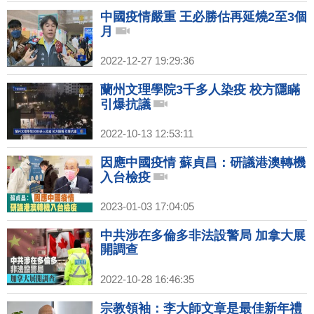
中國疫情嚴重 王必勝估再延燒2至3個
月
2022-12-27 19:29:36
蘭州文理學院3千多人染疫 校方隱瞞
引爆抗議
2022-10-13 12:53:11
因應中國疫情 蘇貞昌：研議港澳轉機
入台檢疫
2023-01-03 17:04:05
中共涉在多倫多非法設警局 加拿大展
開調查
2022-10-28 16:46:35
宗教領袖：李大師文章是最佳新年禮