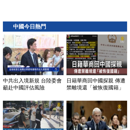
中國今日熱門
中共出入境新規 台陸委會
日籍華商回中國探親 傳遭
籲赴中國評估風險
禁離境還「被恢復國籍」