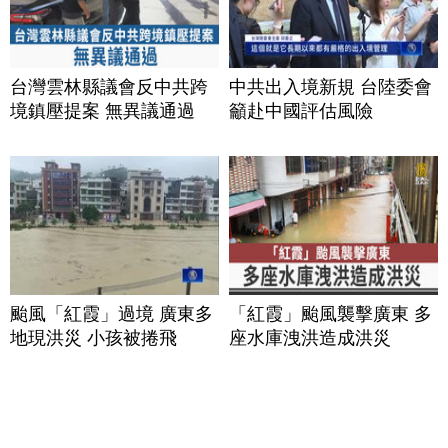
台灣雲林縣議會反中共跨
中共出入境新規 台陸委會
境鎮壓提案 無異議通過
籲赴中國評估風險
颱風「紅霞」過境 廣東多
「紅霞」颱風襲擊廣東 多
地現洪災 小孩被捲飛
座水庫洩洪造成洪災