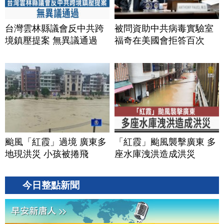
台灣雲林縣議會反中共跨
被問資助中共病毒實驗室
境鎮壓提案 無異議通過
福奇在美國會拒答百次
颱風「紅霞」過境 廣東多
「紅霞」颱風襲擊廣東 多
地現洪災 小孩被捲飛
座水庫洩洪造成洪災
今日整點新聞