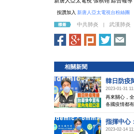
新唐人亞太電視 張祺翎 綜合報導
按讚加入
新唐人亞太電視台粉絲團
中共肺炎
武漢肺炎
|
相關新聞
韓日防疫
2023-01-31 11
再來關心，全
各國疫情都有
除室內口罩
在週一，宣
指揮中心
週二，就會
2023-02-14 11