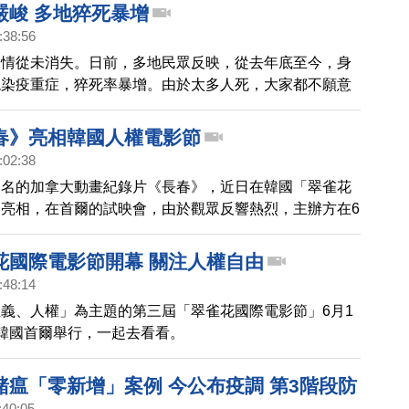
國第一學府，首爾大學學生代表帶頭，全韓國各地大學學
嚴峻 多地猝死暴增
表串聯聲明，專家研判，大規模學運可能一觸即發。帶您
:38:56
抗爭現場。
疫情從未消失。日前，多地民眾反映，從去年底至今，身
現染疫重症，猝死率暴增。由於太多人死，大家都不願意
也不開追悼會了。
春》亮相韓國人權電影節
:02:38
提名的加拿大動畫紀錄片《長春》，近日在韓國「翠雀花
亮相，在首爾的試映會，由於觀眾反響熱烈，主辦方在6
。
花國際電影節開幕 關注人權自由
:48:14
義、人權」為主題的第三屆「翠雀花國際電影節」6月1
韓國首爾舉行，一起去看看。
豬瘟「零新增」案例 今公布疫調 第3階段防
:40:05