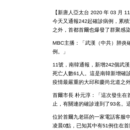
【新唐人亞太台 2020 年 03 
今天又通報242起確診病例，累積
之外，首都首爾也爆發了群聚感
MBC主播：「武漢（中共）肺炎確
例。」
11號，南韓通報，新增242個武
死亡人數61人。這是南韓新增確
疫情最嚴重的大邱和慶尚北道之
首爾市長 朴元淳：「這次發生在
止，有關連的確診達到了93名。
位於首爾九老區的一家電話客服中
凌晨0點，已知其中有51例住在首