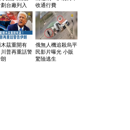
計劃台廠列入
收通行費
爾木茲重開有
俄無人機追殺烏平
！川普再重話警
民影片曝光 小販
伊朗
驚險逃生