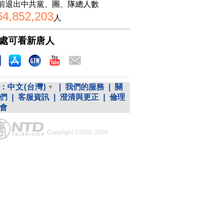
前退出中共黨、團、隊總人數
64,852,203
人
處可看新唐人
：
中文(台灣)
|
我們的服務
|
關
們
|
客服資訊
|
澄清與更正
|
倫理
會
Copyright ©2002-2026