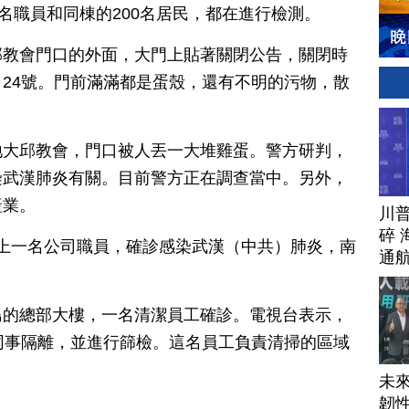
3名職員和同棟的200名居民，都在進行檢測。
邱教會門口的外面，大門上貼著關閉公告，關閉時
24號。門前滿滿都是蛋殼，還有不明的污物，散
地大邱教會，門口被人丟一大堆雞蛋。警方研判，
染武漢肺炎有關。目前警方正在調查當中。另外，
產業。
川
碎 
天晚上一名公司職員，確診感染武漢（中共）肺炎，南
通
」
島的總部大樓，一名清潔員工確診。電視台表示，
同事隔離，並進行篩檢。這名員工負責清掃的區域
未
韌性