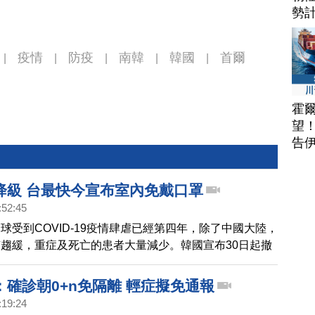
勢
疫情
防疫
南韓
韓國
首爾
|
|
|
|
|
霍
望
告
降級 台最快今宣布室內免戴口罩
:52:45
球受到COVID-19疫情肆虐已經第四年，除了中國大陸，
趨緩，重症及死亡的患者大量減少。韓國宣布30日起撤
令，而日本則在日前宣布五月將會調降疫情等級。台灣也
布開放的五大方向，如果和學者專家討論順利，最快今天
：確診朝0+n免隔離 輕症擬免通報
公布室內免戴口罩。
:19:24