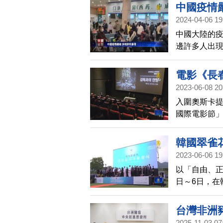
場。目前韓
中國疫情
生總會，發
2024-04-06 19
看到韓國的
中國大陸的
邊許多人出
去殯儀館，
電影《長
2023-06-08 20
入圍奧斯卡
國際電影節」
日臨時加場
韓國翠雀
2023-06-06 19
以「自由、正
日～6日，在
台灣非洲
2025-11-03 07