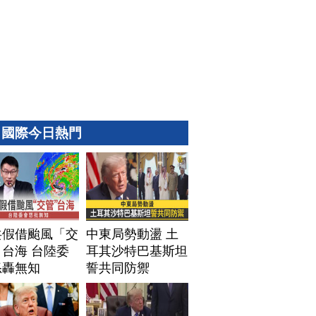
國際今日熱門
共假借颱風「交
中東局勢動盪 土
台海 台陸委
耳其沙特巴基斯坦
怒轟無知
誓共同防禦