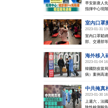
早安新唐人
指揮中心現
隔離方式，
症者免隔離，從
室內口罩擬
2023-01-31 19
室內口罩鬆
部、交通部
分細節需要修
海外移入
2023-01-04 16
韓國防疫當局
病）案例高達
福祉部部長
及韓國。
中共掩真
2023-01-30 16
上週六，法
陰性檢測報告