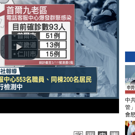
中
管」
會