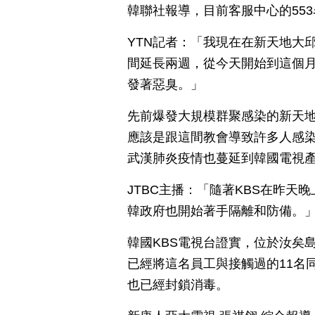
韓聯社報導，目前客服中心的55
YTN記者：「我現在在新天地大
間延長兩週，從今天開始到這個月
發著惡臭。」
先前爆發大規模群聚感染的新天
應該是跟這間教會導致許多人感
武漢肺炎疫情也蔓延到韓國電視
JTBC主播：「隨著KBS在昨
韓政府也開始著手隔離和防備。
韓國KBS電視台證實，位於汝矣
已經將這名員工與接觸過的11名
也已經封鎖消毒。