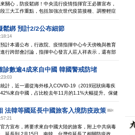
先來關心，防疫鬆綁！中央流行疫情指揮官王必勝宣布，
階段三大工作重點，包括加強次世代疫苗接種、調整輕症
與修正確診者通報定義。繼口罩鬆綁後，下階段將放寬輕
5+n調整為0+n。
鬆綁 預計2/2公布細節
:18:14
綁預計本週公布，行政院、疫情指揮中心今天傍晚與教育
等進行跨部會討論，指揮中心發言人莊人祥表示，還有部
正，預計將於2月2日記者會公布。
確診數逾4成來自中國 韓國警戒防堵
:23:03
統計，近一週從海外移入COVID-19（2019冠狀病毒疾
42%來自中國，占比較去年11月的1.1%大幅提升。保健
曹圭鴻今天指示，不可放鬆警戒，須全力防堵中國疫情波
相 法韓等國延長中國旅客入境防疫政策
:57:21
國官方宣布，將要求來自中國大陸的旅客，附上中共病毒
，延長到 2月15日。南韓、台灣也延長了相關防疫政