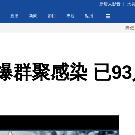
新唐人影音
|
大
直播
新聞
節目
專題
點播
降低對中稀土
爆群聚感染 已9