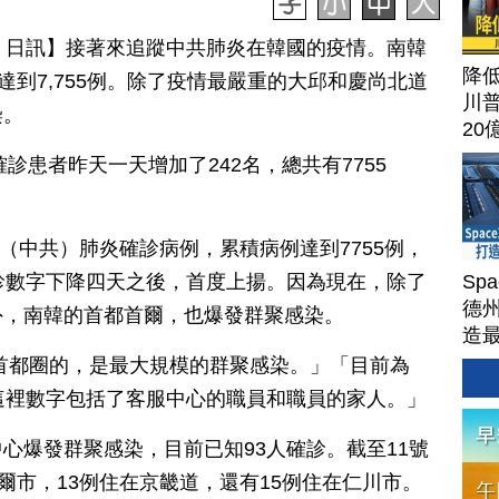
月 11 日訊】接著來追蹤中共肺炎在韓國的疫情。南韓
降
達到7,755例。除了疫情最嚴重的大邱和慶尚北道
川
染。
20
診患者昨天一天增加了242名，總共有7755
漢（中共）肺炎確診病例，累積病例達到7755例，
Sp
診數字下降四天之後，首度上揚。因為現在，除了
德州
外，南韓的首都首爾，也爆發群聚感染。
造
Ter
首都圈的，是最大規模的群聚感染。」「目前為
這裡數字包括了客服中心的職員和職員的家人。」
心爆發群聚感染，目前已知93人確診。截至11號
爾市，13例住在京畿道，還有15例住在仁川市。