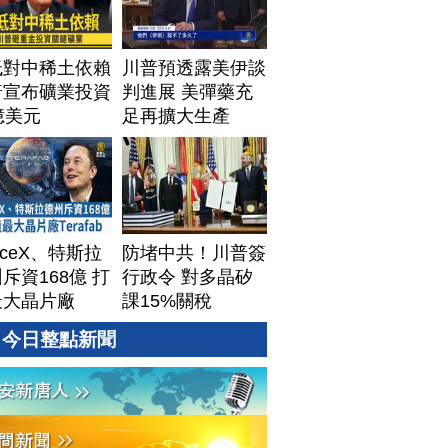
低對中稀土依賴
川普預透露美伊談
普宣布礦業投資
判進展 美彈藥充
億美元
足再擴大生產
aceX、特斯拉
防堵中共！川普簽
斥資168億 打
行政令 對多晶矽
最大晶片廠
課15%關稅
afab
今日整點新聞