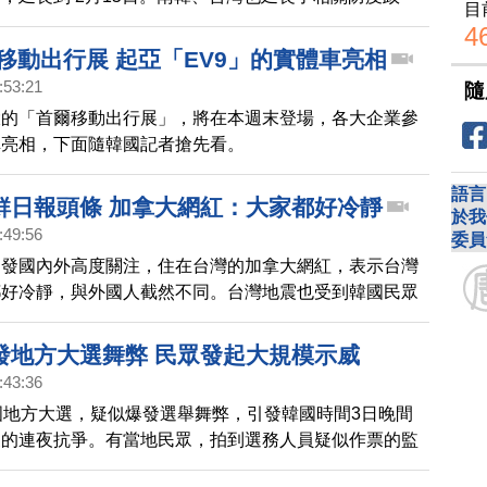
目
4
爾移動出行展 起亞「EV9」的實體車亮相
:53:21
隨
大的「首爾移動出行展」，將在本週末登場，各大企業參
車亮相，下面隨韓國記者搶先看。
語言
鮮日報頭條 加拿大網紅：大家都好冷靜
於我
:49:56
委員
引發國內外高度關注，住在台灣的加拿大網紅，表示台灣
都好冷靜，與外國人截然不同。台灣地震也受到韓國民眾
產科護士在地震當下，挺身保護嬰兒的畫面，也登上《朝
大頭條。
發地方大選舞弊 民眾發起大規模示威
:43:36
國地方大選，疑似爆發選舉舞弊，引發韓國時間3日晚間
眾的連夜抗爭。有當地民眾，拍到選務人員疑似作票的監
韓國民眾更指控說，有外部勢力人士，假扮警察暴力清