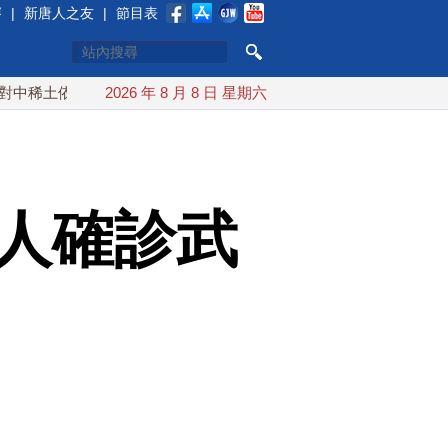
賽
|
新唐人之友
|
節目表
依賴 川普宣布礦業投資20億美元
2026 年 8 月 8 日 星期六
中東局勢動盪 土耳其沙特巴
3人確診武