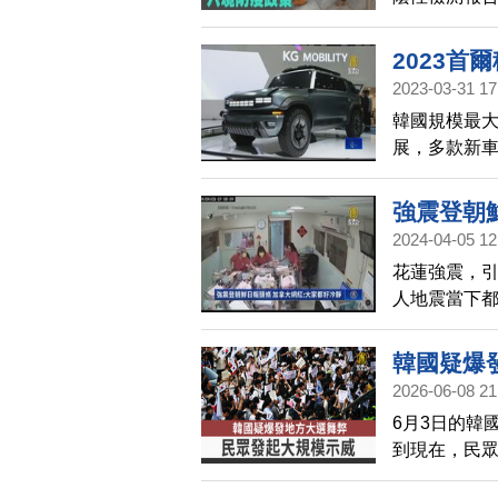
策。
2023首
2023-03-31 17
韓國規模最
展，多款新
強震登朝
2024-04-05 12
花蓮強震，
人地震當下
關注，而婦
鮮日報》的
韓國疑爆
2026-06-08 21
6月3日的韓
到現在，民
視器畫面。