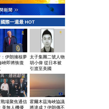
國際一週最 HOT
普：伊朗擁核夢
太子集團二號人物
海峽即將恢復
胡小偉 從日本被
航
引渡至美國
來戰場聚焦通信
霍爾木茲海峽協議
 美無人機優
將達成？伊朗傳不