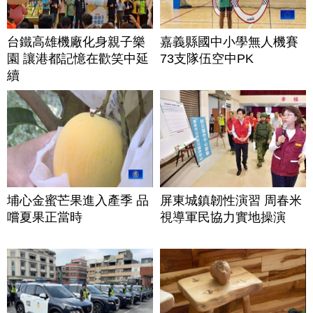
台鐵高雄機廠化身親子樂
嘉義縣國中小學無人機賽
園 讓港都記憶在歡笑中延
73支隊伍空中PK
續
埔心金蜜芒果進入產季 品
屏東城鎮韌性演習 周春米
嚐夏果正當時
視導軍民協力實地操演