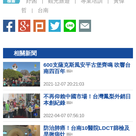
紓困
觀光旅遊
專業培訓
黃偉
|
|
|
哲
台南
|
相關新聞
600支薩克斯風安平古堡齊鳴 吹響台
南四百年
2021-12-07 20:21:03
不再仰賴中國市場！台灣鳳梨外銷日
本創紀錄
2022-04-07 07:56:10
防治肺癌！台南10醫院LDCT篩檢及
早揪病灶