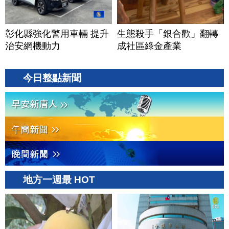
彰化縣強化警用車輛 提升
生態殺手「銀合歡」翻轉
治安網機動力
成社區綠金產業
今日整點新聞
地方一週最 HOT