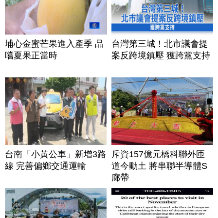
埔心金蜜芒果進入產季 品
台灣第三城！北市議會提
嚐夏果正當時
案反跨境鎮壓 獲跨黨支持
台南「小黃公車」新增3路
斥資157億元橋科聯外匝
線 完善偏鄉交通運輸
道今動土 將串聯半導體S
廊帶