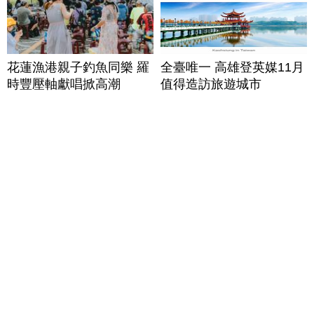
花蓮漁港親子釣魚同樂 羅
全臺唯一 高雄登英媒11月
時豐壓軸獻唱掀高潮
值得造訪旅遊城市