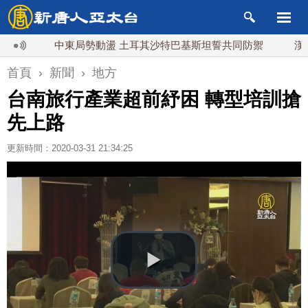
中東局勢動盪 土耳其沙特巴基斯坦誓共同防禦
漢光實兵
首頁
›
新聞
›
地方
台南旅行產業超前紓困 轉型培訓搶
先上路
更新時間：2020-03-31 21:34:25