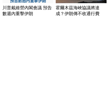
川普戴維營內閣會議 預告
霍爾木茲海峽協議將達
數週內重擊伊朗
成？伊朗傳不收通行費