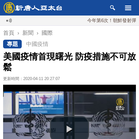
今年第6次！朝鮮發射彈道導彈 
首頁
›
新聞
›
國際
專題
中國疫情
美國疫情首現曙光 防疫措施不可放
鬆
更新時間：2020-04-11 20:27:07