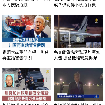
即將恢復通航
成？伊朗傳不收通行費
霍爾木茲重開有望！川普
烏克蘭貨機旁驚現炸彈無
再重話警告伊朗
人機 德國機場緊急拆彈