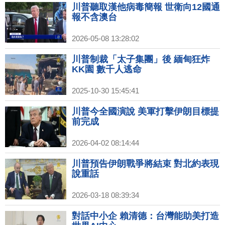
川普聽取漢他病毒簡報 世衛向12國通
報不含澳台
2026-05-08 13:28:02
川普制裁「太子集團」後 緬甸狂炸
KK園 數千人逃命
2025-10-30 15:45:41
川普今全國演說 美軍打擊伊朗目標提
前完成
2026-04-02 08:14:44
川普預告伊朗戰爭將結束 對北約表現
說重話
2026-03-18 08:39:34
對話中小企 賴清德：台灣能助美打造