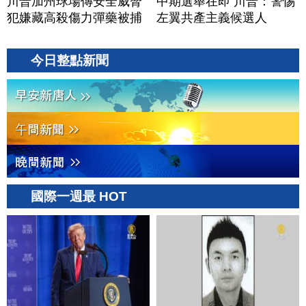
川普加州球場傳安全威脅
中期選舉在即 川普：警惕
犯嫌藏高殺傷力彈藥被捕
左翼共產主義候選人
今日整點新聞
國際一週最 HOT