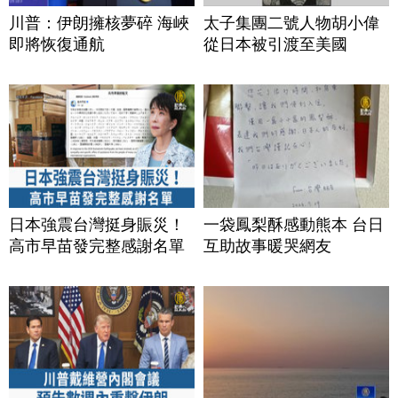
川普：伊朗擁核夢碎 海峽
太子集團二號人物胡小偉
即將恢復通航
從日本被引渡至美國
日本強震台灣挺身賑災！
一袋鳳梨酥感動熊本 台日
高市早苗發完整感謝名單
互助故事暖哭網友