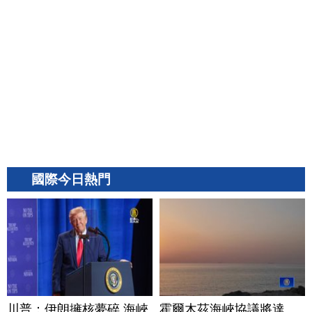
國際今日熱門
川普：伊朗擁核夢碎 海峽
霍爾木茲海峽協議將達