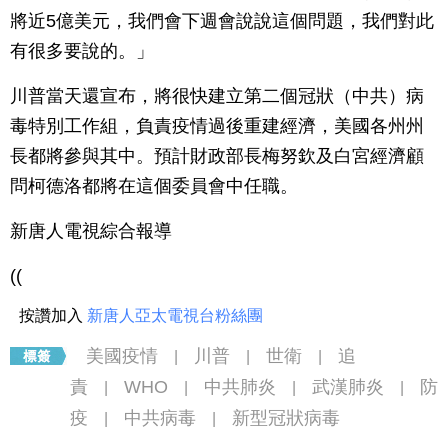
將近5億美元，我們會下週會說說這個問題，我們對此
有很多要說的。」
川普當天還宣布，將很快建立第二個冠狀（中共）病
毒特別工作組，負責疫情過後重建經濟，美國各州州
長都將參與其中。預計財政部長梅努欽及白宮經濟顧
問柯德洛都將在這個委員會中任職。
新唐人電視綜合報導
((
按讚加入
新唐人亞太電視台粉絲團
美國疫情
川普
世衛
追
|
|
|
責
WHO
中共肺炎
武漢肺炎
防
|
|
|
|
疫
中共病毒
新型冠狀病毒
|
|