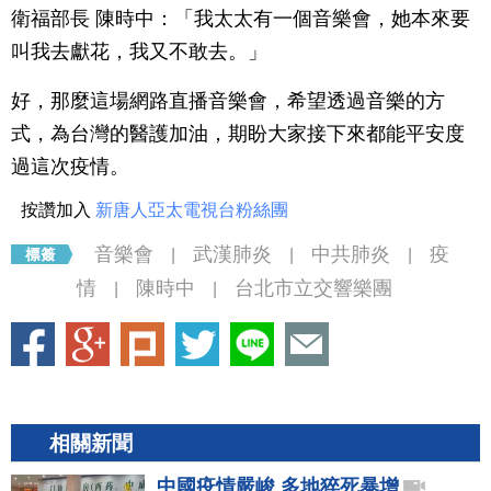
衛福部長 陳時中：「我太太有一個音樂會，她本來要
叫我去獻花，我又不敢去。」
好，那麼這場網路直播音樂會，希望透過音樂的方
式，為台灣的醫護加油，期盼大家接下來都能平安度
過這次疫情。
按讚加入
新唐人亞太電視台粉絲團
音樂會
武漢肺炎
中共肺炎
疫
|
|
|
情
陳時中
台北市立交響樂團
|
|
相關新聞
中國疫情嚴峻 多地猝死暴增