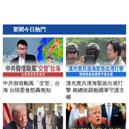
要聞今日熱門
中共假借颱風「交管」台
漢光實兵濱海緊急出港打
海 台陸委會怒轟無知
擊 賴總統勗勉國軍守護主
權