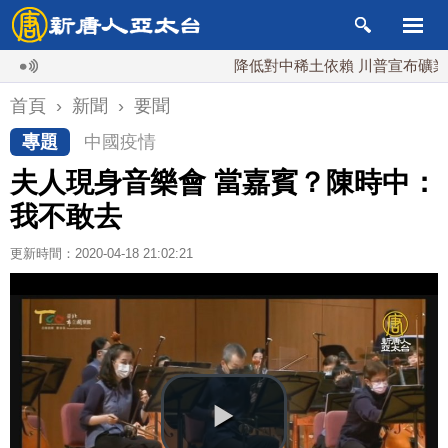
降低對中稀土依賴 川普宣布礦業投資2
首頁
›
新聞
›
要聞
專題
中國疫情
夫人現身音樂會 當嘉賓？陳時中：
我不敢去
更新時間：2020-04-18 21:02:21