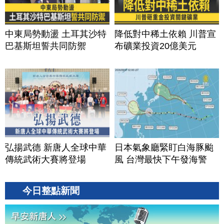
中東局勢動盪 土耳其沙特
降低對中稀土依賴 川普宣
巴基斯坦誓共同防禦
布礦業投資20億美元
弘揚武德 新唐人全球中華
日本氣象廳緊盯白海豚颱
傳統武術大賽將登場
風 台灣最快下午發海警
今日整點新聞