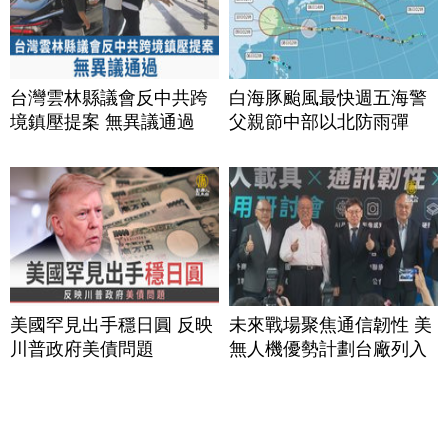
台灣雲林縣議會反中共跨
白海豚颱風最快週五海警
境鎮壓提案 無異議通過
父親節中部以北防雨彈
美國罕見出手穩日圓 反映
未來戰場聚焦通信韌性 美
川普政府美債問題
無人機優勢計劃台廠列入