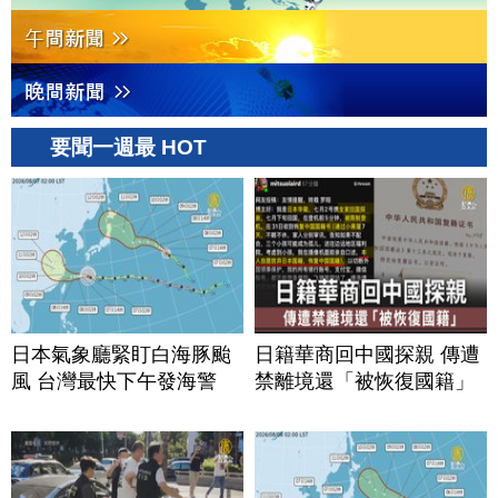
要聞一週最 HOT
日本氣象廳緊盯白海豚颱
日籍華商回中國探親 傳遭
風 台灣最快下午發海警
禁離境還「被恢復國籍」