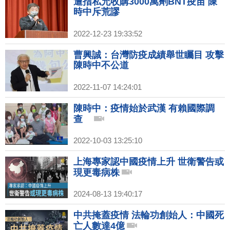
遭指私允收購3000萬劑BNT疫苗 陳
時中斥荒謬
2022-12-23 19:33:52
曹興誠：台灣防疫成績舉世矚目 攻擊
陳時中不公道
2022-11-07 14:24:01
陳時中：疫情始於武漢 有賴國際調
查
2022-10-03 13:25:10
上海專家認中國疫情上升 世衛警告或
現更毒病株
2024-08-13 19:40:17
中共掩蓋疫情 法輪功創始人：中國死
亡人數達4億