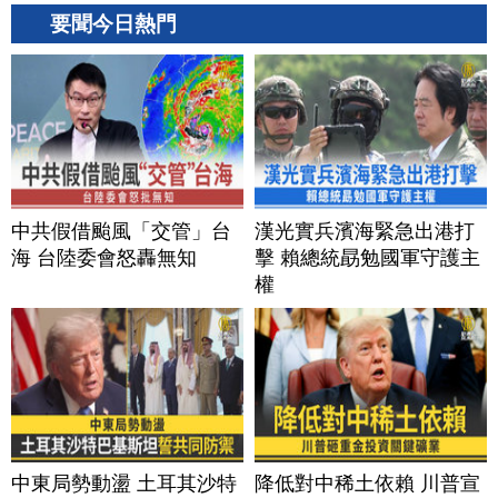
要聞今日熱門
中共假借颱風「交管」台
漢光實兵濱海緊急出港打
海 台陸委會怒轟無知
擊 賴總統勗勉國軍守護主
權
中東局勢動盪 土耳其沙特
降低對中稀土依賴 川普宣