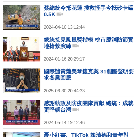
蔡總統今抵花蓮 搜救怪手今抵砂卡礑
0.5K
2024-04-10 13:12:44
總統接見鳳凰獎楷模 桃市慶消防節實
地搶救演練
2024-01-16 20:29:17
國際譴責蕭美琴捷克案 31罷團聲明要
求各黨回應
2025-06-30 20:44:33
感謝執政及防疫團隊貢獻 總統：成就
更堅韌台灣
2024-05-14 19:12:46
憂小紅書、TikTok 賴清德和青年對