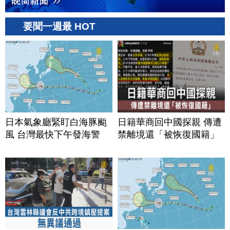
要聞一週最 HOT
日本氣象廳緊盯白海豚颱
日籍華商回中國探親 傳遭
風 台灣最快下午發海警
禁離境還「被恢復國籍」