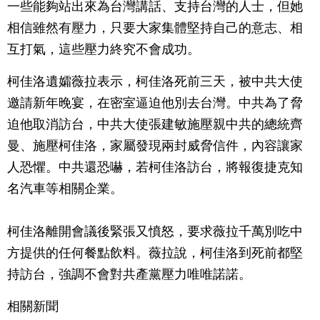
一些能夠站出來為台灣講話、支持台灣的人士，但她
相信雖然有壓力，只要大家集體堅持自己的意志、相
互打氣，這些壓力終究不會成功。
柯佳洛遺孀薇拉表示，柯佳洛死前三天，被中共大使
邀請新年晚宴，在密室逼迫他別去台灣。中共為了脅
迫他取消訪台，中共大使張建敏施壓親中共的總統齊
曼、施壓柯佳洛，家屬發現兩封威脅信件，內容讓家
人恐懼。中共還恐嚇，若柯佳洛訪台，將報復捷克知
名汽車等相關企業。
柯佳洛離開會議後緊張又憤怒，要求薇拉千萬別吃中
方提供的任何餐點飲料。薇拉說，柯佳洛到死前都堅
持訪台，強調不會對共產黨壓力唯唯諾諾。
相關新聞