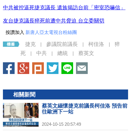
中共被控逼死捷克議長 遺族揭訪台前「密室恐嚇信」
友台捷克議長猝死前遭中共脅迫 台立委關切
按讚加入
新唐人亞太電視台粉絲團
捷克
參議院前議長
柯佳洛
猝
|
|
|
死
中共
總統
蔡英文
|
|
|
相關新聞
蔡英文緬懷捷克前議長柯佳洛 預告前
往歐洲下一站
2024-10-15 20:57:49