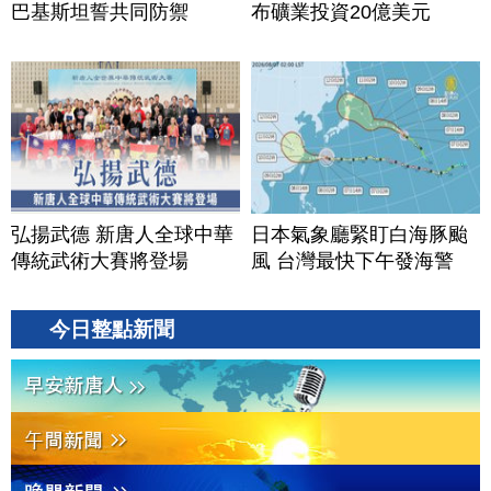
巴基斯坦誓共同防禦
布礦業投資20億美元
弘揚武德 新唐人全球中華
日本氣象廳緊盯白海豚颱
傳統武術大賽將登場
風 台灣最快下午發海警
今日整點新聞