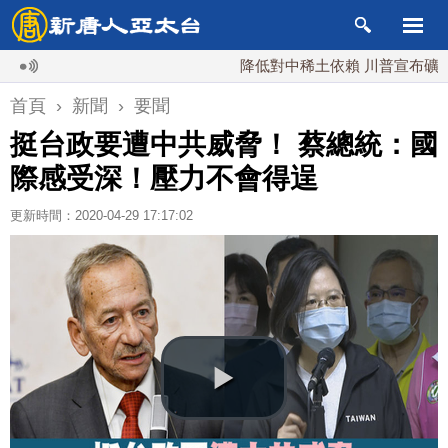
降低對中稀土依賴 川普宣布礦業投資2
首頁
›
新聞
›
要聞
挺台政要遭中共威脅！ 蔡總統：國
際感受深！壓力不會得逞
更新時間：2020-04-29 17:17:02