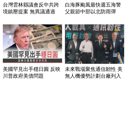
台灣雲林縣議會反中共跨
白海豚颱風最快週五海警
境鎮壓提案 無異議通過
父親節中部以北防雨彈
美國罕見出手穩日圓 反映
未來戰場聚焦通信韌性 美
川普政府美債問題
無人機優勢計劃台廠列入