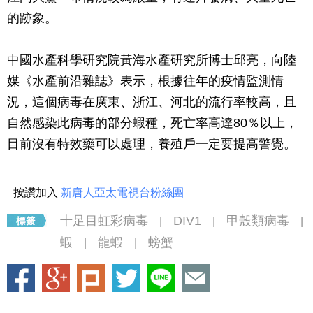
的跡象。
中國水產科學研究院黃海水產研究所博士邱亮，向陸
媒《水產前沿雜誌》表示，根據往年的疫情監測情
況，這個病毒在廣東、浙江、河北的流行率較高，且
自然感染此病毒的部分蝦種，死亡率高達80％以上，
目前沒有特效藥可以處理，養殖戶一定要提高警覺。
按讚加入
新唐人亞太電視台粉絲團
十足目虹彩病毒
DIV1
甲殼類病毒
|
|
|
蝦
龍蝦
螃蟹
|
|