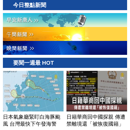
今日整點新聞
要聞一週最 HOT
日本氣象廳緊盯白海豚颱
日籍華商回中國探親 傳遭
風 台灣最快下午發海警
禁離境還「被恢復國籍」