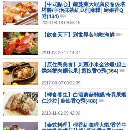
【中式點心】蘿蔓葉大蝦腐皮卷佐塔
塔醬/宇治抹茶紅豆煎麻糬│廚娘香Q
秀(434)
2020-08-18 09:58:15
【飲食天下】到世界各地吃海鮮
2011-08-30 17:14:37
【原住民美食】刺蔥小米金沙蝦/起士
焗烤蟹肉麵包果│廚娘香Q秀(364)
2017-08-07 09:22:39
【輕食養生】白酒蘑菇雞腿/奇異果蝦
仁沙拉│廚娘香Q秀(488)
2018-11-02 09:42:06
【泰式料理】椰香紅咖哩大蝦/香芒牛