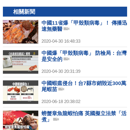
相關新聞
中國11省爆「甲殼類病毒」！ 傳播迅
速無藥醫
2020-04-30 16:48:33
中國爆「甲殼類病毒」 防檢局：台灣
是安全的
2020-04-30 20:31:39
中國蝦瘟侵台！台7縣市銷毀近300萬
尾蝦苗
2020-06-18 20:38:02
螃蟹章魚龍蝦怕痛 英國擬立法禁「活
煮」