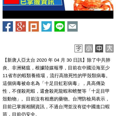
【新唐人亞太台 2020 年 04 月 30 日訊】除了中共肺
炎、非洲豬瘟，根據陸媒報導，目前在中國沿海至少
11省市的蝦類養殖場，流行高致死性的甲殼類病毒。
這個病毒被命名為「十足目虹彩病毒」，具高傳染
性，不僅殺死蝦，還會殺死龍蝦和螃蟹等「十足目甲
殼動物」。目前沒有相應的藥物。台灣防檢局表示，
目前已掌握相關資訊，不過台灣並沒有從中國進口蝦
苗，目前仍安全。