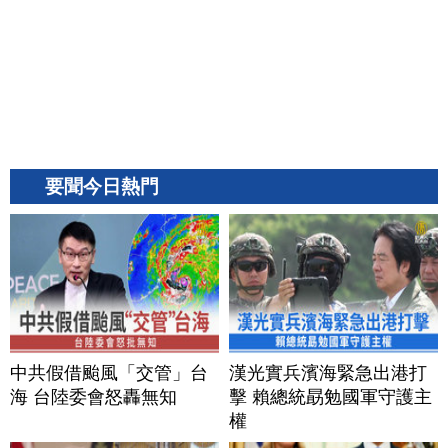
要聞今日熱門
中共假借颱風「交管」台
漢光實兵濱海緊急出港打
海 台陸委會怒轟無知
擊 賴總統勗勉國軍守護主
權