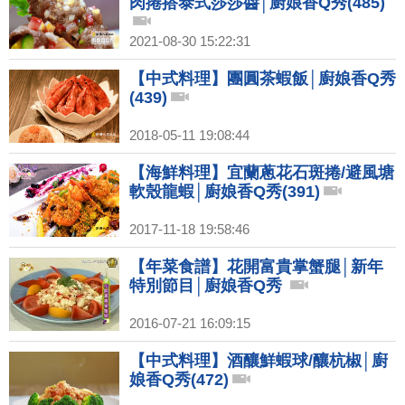
肉捲搭泰式莎莎醬│廚娘香Q秀(485)
2021-08-30 15:22:31
【中式料理】團圓茶蝦飯│廚娘香Q秀
(439)
2018-05-11 19:08:44
【海鮮料理】宜蘭蔥花石斑捲/避風塘
軟殼龍蝦│廚娘香Q秀(391)
2017-11-18 19:58:46
【年菜食譜】花開富貴掌蟹腿│新年
特別節目│廚娘香Q秀
2016-07-21 16:09:15
【中式料理】酒釀鮮蝦球/釀杭椒│廚
娘香Q秀(472)