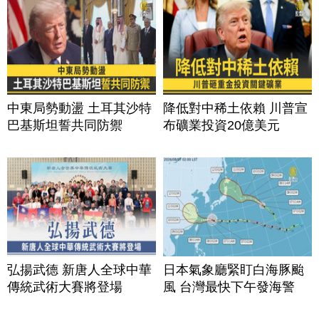
中東局勢動盪 土耳其沙特
降低對中稀土依賴 川普宣
巴基斯坦誓共同防禦
布礦業投資20億美元
弘揚武德 新唐人全球中華
日本氣象廳緊盯白海豚颱
傳統武術大賽將登場
風 台灣最快下午發海警