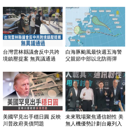
台灣雲林縣議會反中共跨
白海豚颱風最快週五海警
境鎮壓提案 無異議通過
父親節中部以北防雨彈
美國罕見出手穩日圓 反映
未來戰場聚焦通信韌性 美
川普政府美債問題
無人機優勢計劃台廠列入