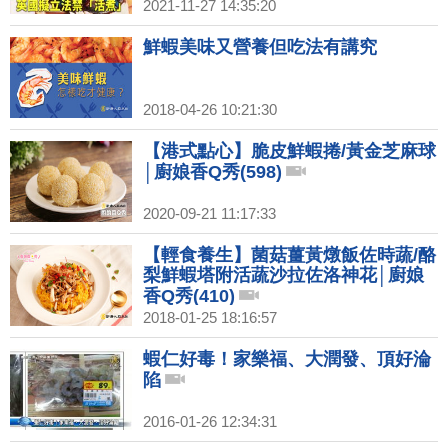
2021-11-27 14:35:20
鮮蝦美味又營養但吃法有講究
2018-04-26 10:21:30
【港式點心】脆皮鮮蝦捲/黃金芝麻球
│廚娘香Q秀(598)
2020-09-21 11:17:33
【輕食養生】菌菇薑黃燉飯佐時蔬/酪
梨鮮蝦塔附活蔬沙拉佐洛神花│廚娘
香Q秀(410)
2018-01-25 18:16:57
蝦仁好毒！家樂福、大潤發、頂好淪
陷
2016-01-26 12:34:31