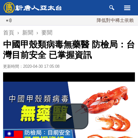
降低對中稀土依賴 川普宣
首頁
›
新聞
›
要聞
中國甲殼類病毒無藥醫 防檢局：台
灣目前安全 已掌握資訊
更新時間：2020-04-30 17:05:08