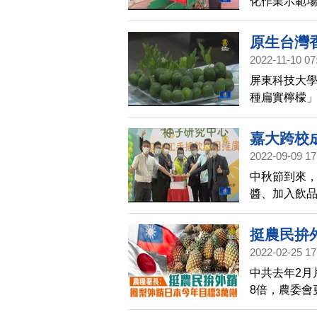
化作業示範
原生台灣
2022-11-10 07
屏東科技大學
種扁實檸檬
發研究的新
嘉大跨校
2022-09-09 17
中秋節到來
醬、加入飲
究中心」，週
發的成果。
挺農民拚
2022-02-25 17
噸
中共去年2月
8倍，農委會
金鑽鳳梨要