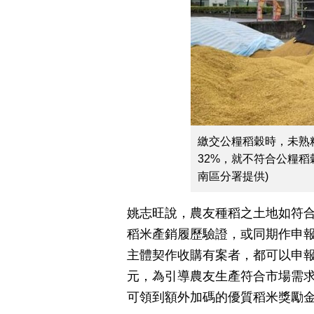
繳交公糧稻穀時，未熟粒
32%，就不符合公糧
南區分署提供)
姚志旺說，農友種稻之土地如符合繳
稻米產銷履歷驗證，或同期作申
主體契作收購有案者，都可以申報稻
元，為引導農友生產符合市場需
可領到額外加碼的優質稻米獎勵金每