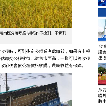
糧署南區分署呼籲1期稻作不搶割、不青割
台
穀收穫時，可到指定公糧業者處繳穀，如果有申報
議
壓 
評估繳交公糧收益比繳售巿面高，一樣可以將收穫
，政府仍會依公糧價格收購，農民收益有保障。
斥資
聯
將