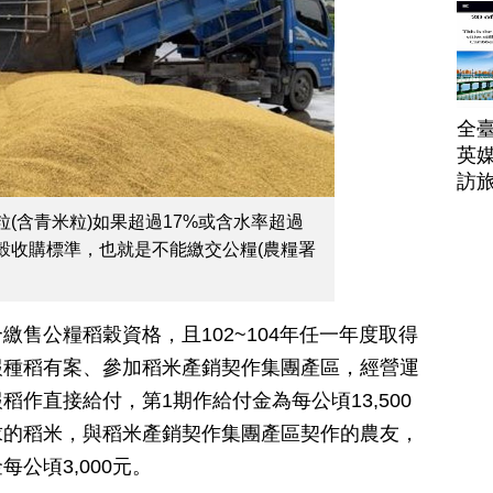
帶
全臺
英媒
訪
(含青米粒)如果超過17%或含水率超過
稻穀收購標準，也就是不能繳交公糧(農糧署
售公糧稻穀資格，且102~104年任一年度取得
報種稻有案、參加稻米產銷契作集團產區，經營運
作直接給付，第1期作給付金為每公頃13,500
求的稻米，與稻米產銷契作集團產區契作的農友，
公頃3,000元。