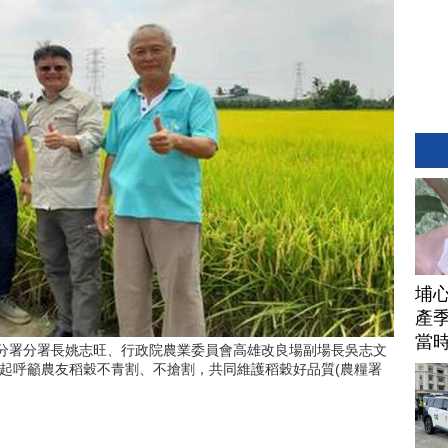
埔
產季
當
區分署分署長姚志旺、行政院農業委員會高雄改良場副場長吳志文
起呼籲農友稻穀不青割、不搶割，共同維護稻穀好品質(農糧署