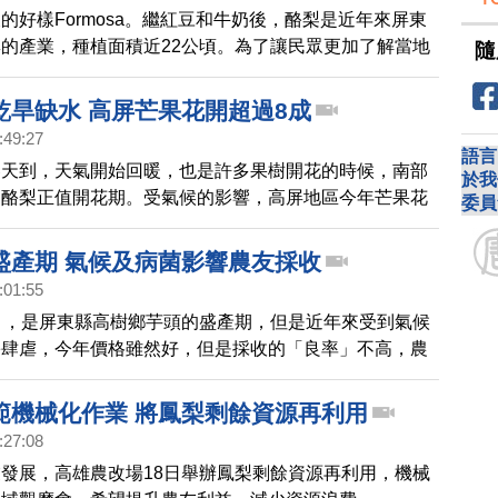
的好樣Formosa。繼紅豆和牛奶後，酪梨是近年來屏東
的產業，種植面積近22公頃。為了讓民眾更加了解當地
隨
及食用方式，萬丹鄉農會特別舉辦推廣活動，希望大家都
到健康的料理。
乾旱缺水 高屏芒果花開超過8成
:49:27
語言
春天到，天氣開始回暖，也是許多果樹開花的時候，南部
於我
和酪梨正值開花期。受氣候的影響，高屏地區今年芒果花
委員
年茂盛，預估都有開超過8成的花量，但花開得茂盛是否
收？透過鏡頭我們請教專家。
盛產期 氣候及病菌影響農友採收
:01:55
月，是屏東縣高樹鄉芋頭的盛產期，但是近年來受到氣候
害肆虐，今年價格雖然好，但是採收的「良率」不高，農
政單位幫忙，看如何讓農民的損失減到最低。
範機械化作業 將鳳梨剩餘資源再利用
:27:08
發展，高雄農改場18日舉辦鳳梨剩餘資源再利用，機械