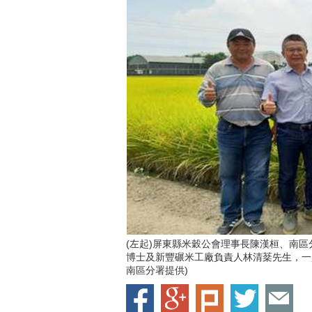
(左起)屏東縣米穀公會理事長陳漢桓、南
博士及新豐碾米工廠負責人林清棻先生，一
南區分署提供)