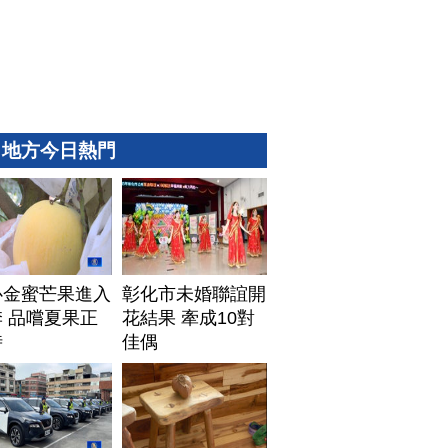
地方今日熱門
心金蜜芒果進入
彰化市未婚聯誼開
 品嚐夏果正
花結果 牽成10對
時
佳偶