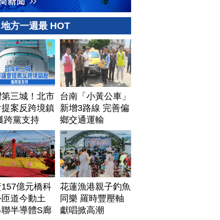
地方一週最 HOT
灣第三城！北市
台南「小黃公車」
會提案反跨境鎮
新增3路線 完善偏
獲跨黨支持
鄉交通運輸
157億元橋科
花蓮漁港親子釣魚
外匝道今動土
同樂 羅時豐壓軸
串聯半導體S廊
獻唱掀高潮