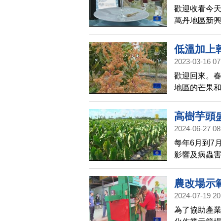
歡迎收看今天
萬丹地區新興
特色農產品
在生活中吃
低溫加上
2023-03-16 07
歡迎回來。
地區的芒果
普遍開得比去
就代表會豐
高樹芋頭
2024-06-27 08
每年6月到7
影響及病蟲
會也建請農
農改場示
2024-07-19 20
為了協助產業