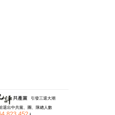
引發三退大潮
前退出中共黨、團、隊總人數
64,823,452
人