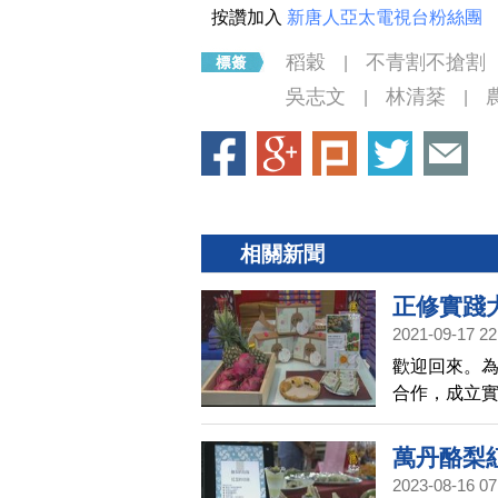
按讚加入
新唐人亞太電視台粉絲團
稻穀
不青割不搶割
|
吳志文
林清棻
|
|
相關新聞
正修實踐
2021-09-17 22
歡迎回來。
合作，成立
決農民外銷
萬丹酪梨
2023-08-16 07