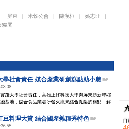
屏東
米穀公會
陳漢桓
姚志旺
|
|
|
|
|
農糧署
大學社會責任 媒合產業研創糕點助小農
:08:08
為實踐大學社會責任，高雄正修科技大學與屏東縣新埤鄉
實踐基地，媒合食品業者研發火龍果結合鳳梨的糕點，解
受挫及疫情衝擊的困境。
紅豆料理大賞 結合國產雜糧秀特色
目
:36:55
4