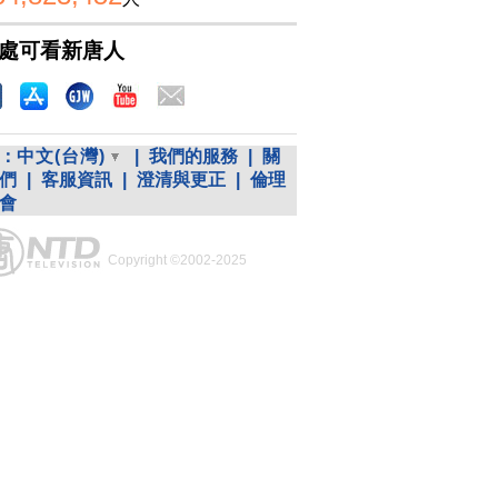
處可看新唐人
：
中文(台灣)
|
我們的服務
|
關
們
|
客服資訊
|
澄清與更正
|
倫理
會
Copyright ©2002-2025