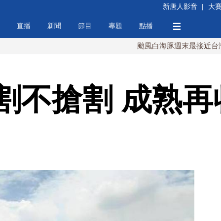
新唐人影音
|
大
直播
新聞
節目
專題
點播
颱風白海豚週末最接近台灣 最快9
割不搶割 成熟再