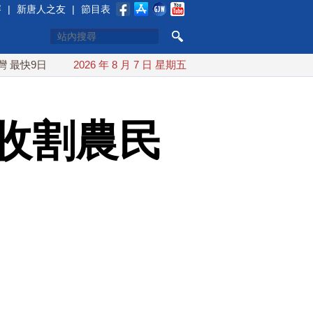
賽
|
新唐人之友
|
節目表
日可能登陸中國
2026 年 8 月 7 日 星期五
台灣漢光首結合城鎮演習 AIT連續發文讚「韌性
收割農民