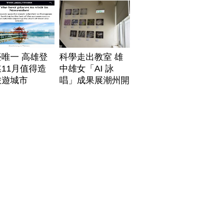
唯一 高雄登
科學走出教室 雄
11月值得造
中雄女「AI 詠
旅遊城市
唱」成果展潮州開
展