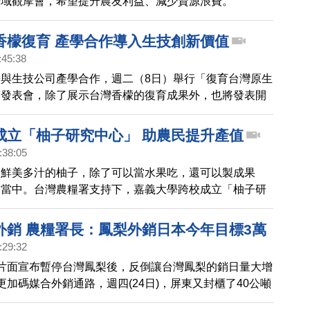
場域觀摩會，希望提升農友利益、減少資源浪費。
香檬復育 產學合作導入生技創新價值
:45:38
與生技公司產學合作，週二（8日）舉行「復育台灣原生
」發表會，除了展示台灣香檬的復育成果外，也將發表開
農產品。
成立「柚子研究中心」 助農民提升產值
:38:05
，鮮美多汁的柚子，除了可以當水果吃，還可以製成果
品當中。台灣農糧署支持下，嘉義大學跨校成立「柚子研
四（8日）舉行成立儀式，會中並展示跟業者一同合作開
帶您來看。
外銷 農糧署長：鳳梨外銷日本今年目標3萬
:29:32
片面宣布暫停台灣鳳梨後，反倒讓台灣鳳梨的銷日量大增
更加碼媒合外銷通路，週四(24日)，屏東又封櫃了40公噸
外銷日本，農糧署長胡忠一也信心十足，說今年鳳梨外銷