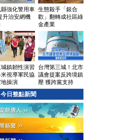
化縣強化警用車
生態殺手「銀合
提升治安網機
歡」翻轉成社區綠
力
金產業
東城鎮韌性演習
台灣第三城！北市
春米視導軍民協
議會提案反跨境鎮
實地操演
壓 獲跨黨支持
今日整點新聞