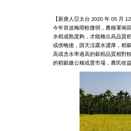
【新唐人亞太台 2020 年 05 
今年首波梅雨較微弱，農糧署南
水稻成熟度夠，才能種出高品質
或傍晚後，因天涼露水濃厚，稻
高或含水率過高的穀稻品質相對
的稻穀繳公糧或賣市場，農民收