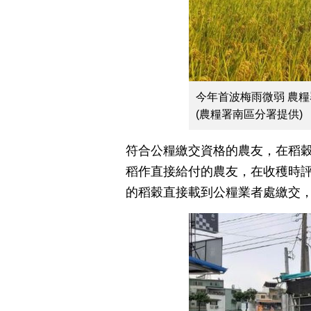
今年首波梅雨微弱 農
(農糧署南區分署提供)
符合公糧繳交資格的農友，在稻
稻作直接給付的農友，在收穫時
的稻穀直接載到公糧業者處繳交