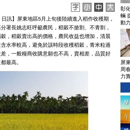
彰
輛 
月 12 日訊】屏東地區5月上旬後陸續進入稻作收穫期，
動
區分署長姚志旺呼籲農民，稻穀不搶割、不青割，
稻穀，稻穀賣出高的價格，農民收益也增加，清晨
穀含水率較高，避免於該時段收穫稻穀，青米粒過
較差，一般糧商收購意願也不高，賣相差，品質好
屏
益都最高。
周
力