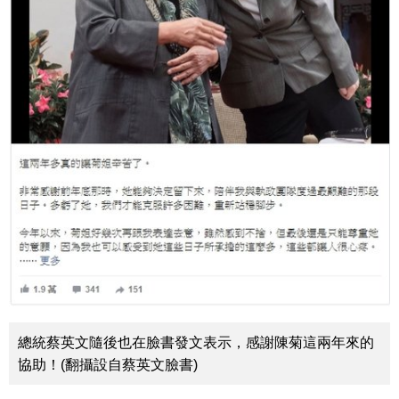
總統蔡英文隨後也在臉書發文表示，感謝陳菊這兩年來的
協助！(翻攝設自蔡英文臉書)