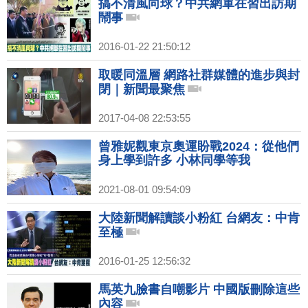
搞不清風向球？中共網軍在習出訪期
鬧事
2016-01-22 21:50:12
取暖同溫層 網路社群媒體的進步與封
閉｜新聞最聚焦
2017-04-08 22:53:55
曾雅妮觀東京奧運盼戰2024：從他們
身上學到許多 小林同學等我
2021-08-01 09:54:09
大陸新聞解讀談小粉紅 台網友：中肯
至極
2016-01-25 12:56:32
馬英九臉書自嘲影片 中國版刪除這些
內容