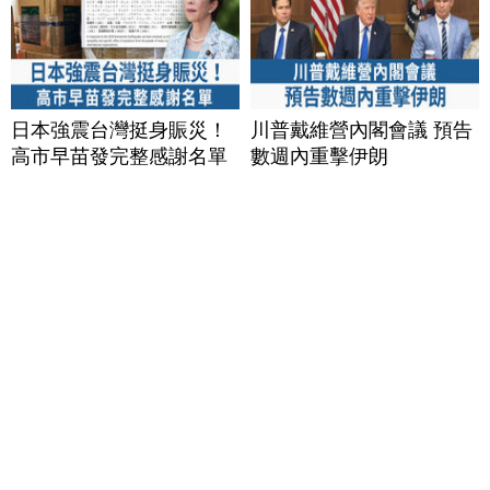
日本強震台灣挺身賑災！
川普戴維營內閣會議 預告
高市早苗發完整感謝名單
數週內重擊伊朗