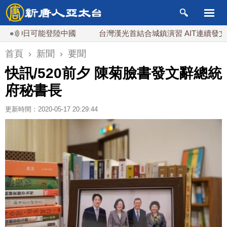
日可能登陸中國
台灣漢光首結合城鎮演習 AIT連續發文讚「韌
首頁
›
新聞
›
要聞
快訊/520前夕 陳菊臉書發文辭總統
府秘書長
更新時間：2020-05-17 20:29:44