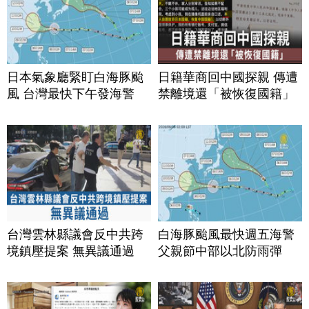
日本氣象廳緊盯白海豚颱
日籍華商回中國探親 傳遭
風 台灣最快下午發海警
禁離境還「被恢復國籍」
台灣雲林縣議會反中共跨
白海豚颱風最快週五海警
境鎮壓提案 無異議通過
父親節中部以北防雨彈