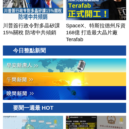
川普簽行政令對多晶矽課
SpaceX、特斯拉德州斥資
15%關稅 防堵中共傾銷
168億 打造最大晶片廠
Terafab
今日整點新聞
要聞一週最 HOT