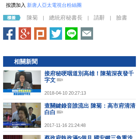
按讚加入
新唐人亞太電視台粉絲團
陳菊
總統府秘書長
請辭
臉書
|
|
|
相關新聞
接府秘哽咽道別高雄！陳菊深夜發千
字文
2018-04-10 20:27:13
查關鍵錄音誰流出 陳菊：高市府清清
白白
2017-11-16 21:24:48
蔡政府執政滿5個月 國安鐵三角重洗