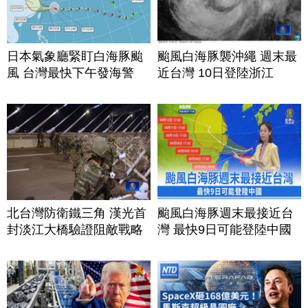
日本氣象廳緊盯白海豚颱
颱風白海豚襲沖繩 週末最
風 台灣最快下午發海警
近台灣 10日登陸浙江
北台灣防衛鐵三角 漢光首
颱風白海豚週末最接近台
封淡江大橋驗證阻敵戰略
灣 最快9日可能登陸中國