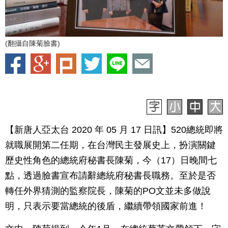
(翻攝自陳菊臉書)
【新唐人亞太台 2020 年 05 月 17 日訊】520總統即將
就職展開第二任期，在台灣民主發展史上，扮演關鍵
歷史性角色的總統府秘書長陳菊，今（17）日晚間七
點，透過臉書宣布請辭總統府秘書長職務。至於是否
轉任外界猜測的監察院長，陳菊的PO文並未多做說
明，只表示要當總統的後盾，繼續帶領國家前進！