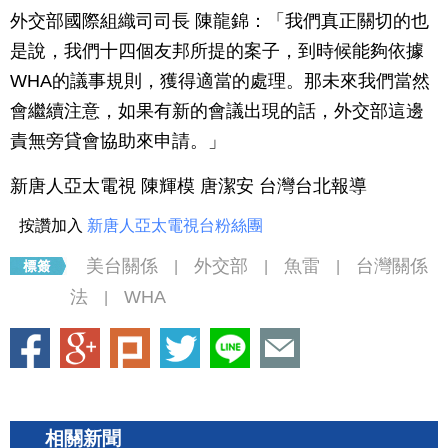
外交部國際組織司司長 陳龍錦：「我們真正關切的也
是說，我們十四個友邦所提的案子，到時候能夠依據
WHA的議事規則，獲得適當的處理。那未來我們當然
會繼續注意，如果有新的會議出現的話，外交部這邊
責無旁貸會協助來申請。」
新唐人亞太電視 陳輝模 唐潔安 台灣台北報導
按讚加入
新唐人亞太電視台粉絲團
美台關係
外交部
魚雷
台灣關係
|
|
|
法
WHA
|
相關新聞