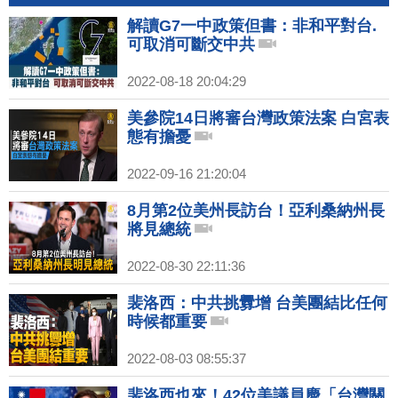
解讀G7一中政策但書：非和平對台.
可取消可斷交中共
2022-08-18 20:04:29
美參院14日將審台灣政策法案 白宮表
態有擔憂
2022-09-16 21:20:04
8月第2位美州長訪台！亞利桑納州長
將見總統
2022-08-30 22:11:36
裴洛西：中共挑釁增 台美團結比任何
時候都重要
2022-08-03 08:55:37
裴洛西也來！42位美議員慶「台灣關