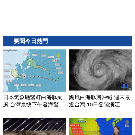
要聞今日熱門
日本氣象廳緊盯白海豚颱
颱風白海豚襲沖繩 週末最
風 台灣最快下午發海警
近台灣 10日登陸浙江