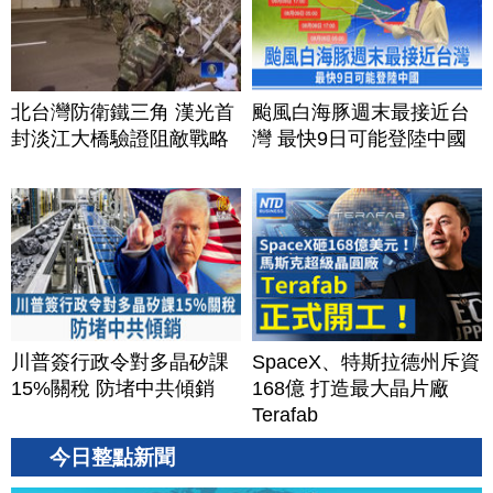
北台灣防衛鐵三角 漢光首
颱風白海豚週末最接近台
封淡江大橋驗證阻敵戰略
灣 最快9日可能登陸中國
川普簽行政令對多晶矽課
SpaceX、特斯拉德州斥資
15%關稅 防堵中共傾銷
168億 打造最大晶片廠
Terafab
今日整點新聞