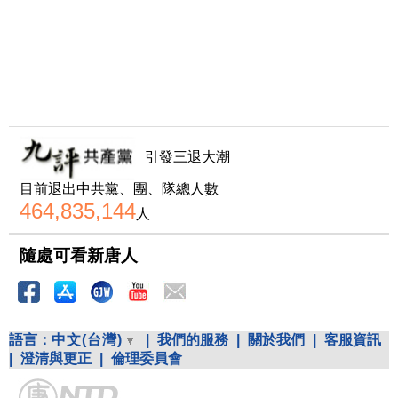
引發三退大潮
目前退出中共黨、團、隊總人數
464,835,144
人
隨處可看新唐人
語言：
中文(台灣)
|
我們的服務
|
關於我們
|
客服資訊
|
澄清與更正
|
倫理委員會