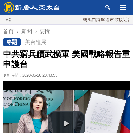
颱風白海豚週末最接近台灣 最快
首頁
›
新聞
›
要聞
專題
美台進展
中共窮兵黷武擴軍 美國戰略報告重
申護台
更新時間：2020-05-26 20:48:55