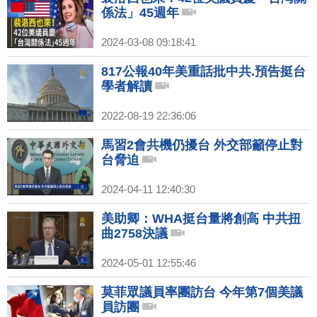
係法」45週年
2024-03-08 09:18:41
817公報40年美重話批中共.預告挺台
學者解讀
2022-08-19 22:36:06
馬習2會共機仍擾台 外交部籲停止對
台脅迫
2024-04-11 12:40:30
美助卿：WHA挺台量將創高 中共扭
曲2758決議
2024-05-01 12:55:46
莫菲眾議員率團訪台 今年第7個美議
員訪團