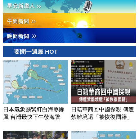
要聞一週最 HOT
日本氣象廳緊盯白海豚颱
日籍華商回中國探親 傳遭
風 台灣最快下午發海警
禁離境還「被恢復國籍」