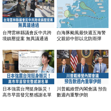
台灣雲林縣議會反中共跨
白海豚颱風最快週五海警
境鎮壓提案 無異議通過
父親節中部以北防雨彈
日本強震台灣挺身賑災！
川普戴維營內閣會議 預告
高市早苗發完整感謝名單
數週內重擊伊朗