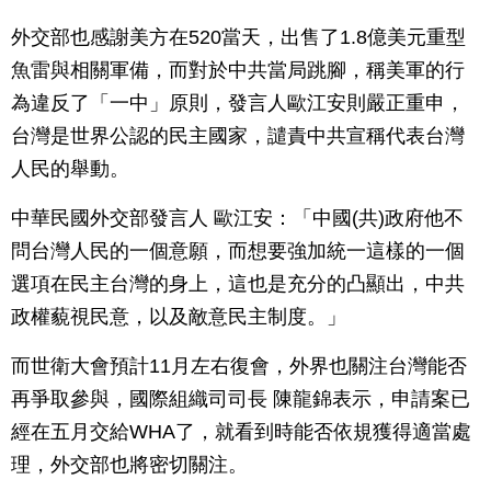
外交部也感謝美方在520當天，出售了1.8億美元重型
魚雷與相關軍備，而對於中共當局跳腳，稱美軍的行
為違反了「一中」原則，發言人歐江安則嚴正重申，
台灣是世界公認的民主國家，譴責中共宣稱代表台灣
人民的舉動。
中華民國外交部發言人 歐江安：「中國(共)政府他不
問台灣人民的一個意願，而想要強加統一這樣的一個
選項在民主台灣的身上，這也是充分的凸顯出，中共
政權藐視民意，以及敵意民主制度。」
而世衛大會預計11月左右復會，外界也關注台灣能否
再爭取參與，國際組織司司長 陳龍錦表示，申請案已
經在五月交給WHA了，就看到時能否依規獲得適當處
理，外交部也將密切關注。