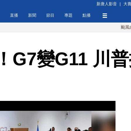
新唐人影音
|
大
直播
新聞
節目
專題
點播
颱風白海豚襲沖
G7變G11 川