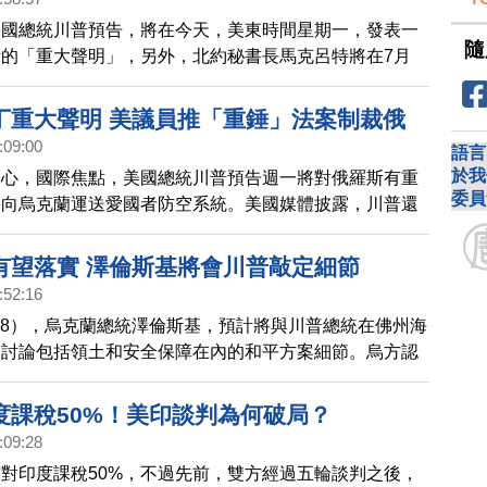
美國總統川普預告，將在今天，美東時間星期一，發表一
隨
的「重大聲明」，另外，北約秘書長馬克呂特將在7月
日訪問美國，格外引起關注。
丁重大聲明 美議員推「重錘」法案制裁俄
:09:00
語言
於我
關心，國際焦點，美國總統川普預告週一將對俄羅斯有重
委員
將向烏克蘭運送愛國者防空系統。美國媒體披露，川普還
武裝烏克蘭的新計畫，包括有可能攻打到莫斯科的遠程飛
有望落實 澤倫斯基將會川普敲定細節
:52:16
/28），烏克蘭總統澤倫斯基，預計將與川普總統在佛州海
，討論包括領土和安全保障在內的和平方案細節。烏方認
可以敲定很多內容。與此同時，美俄代表也就最新和平草
話會議。另有俄媒報導，普丁日前曾暗示，他想要的是整
度課稅50%！美印談判為何破局？
斯地區，且願意通過交換領土來實現。
:09:28
對印度課稅50%，不過先前，雙方經過五輪談判之後，