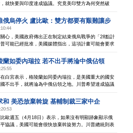
示，就快要與印度達成協議。究竟美印雙方為何突然破
將對印度經濟造成多大影響？請看我們的報導。
推俄烏停火 盧比歐：雙方都要有艱難讓步
:10:44
關心，美國政府傳出正在制定結束俄烏戰爭的「28點計
川普可能已經批准，美國媒體指出，這項計畫可能會要求
部分領土。美國國務卿盧比歐今天發文指出，為了結束戰
要有艱難讓步。
陵蘭如委內瑞拉 若不出手將淪中俄佔領
:25:55
普在白宮表示，格陵蘭如同委內瑞拉，是美國重大的國安
美國不出手，就將淪為中俄佔領之地。川普希望達成協議
，否則就只能使用，較為強硬的方式。
求和 美恐放棄斡旋 基輔制裁三家中企
:20:53
比歐週五（4月18日）表示，如果沒有明顯跡象顯示俄
和平協議，美國可能會很快放棄斡旋努力。川普總統則表
會有結論，美國希望看到達成協議。