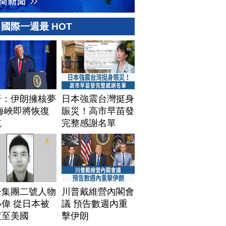
國際一週最 HOT
普：伊朗擁核夢
日本強震台灣挺身
海峽即將恢復
賑災！高市早苗發
航
完整感謝名單
子集團二號人物
川普戴維營內閣會
偉 從日本被
議 預告數週內重
渡至美國
擊伊朗