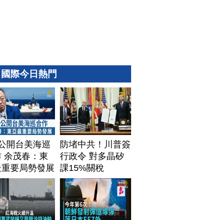
國際今日熱門
T公開台美海巡
防堵中共！川普簽
 余茂春：東
行政令 對多晶矽
最重要局勢發展
課15%關稅