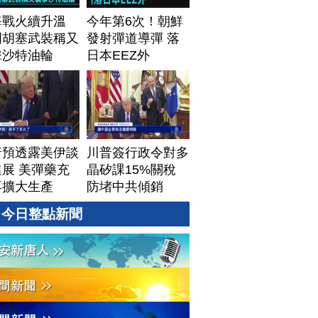
海戰火續升溫
今年第6次！朝鮮
門胡塞武裝稱又
發射彈道導彈 落
擊沙特油輪
日本EEZ外
普預透露美伊談
川普簽行政令對多
展 美彈藥充
晶矽課15%關稅
再擴大生產
防堵中共傾銷
今日整點新聞