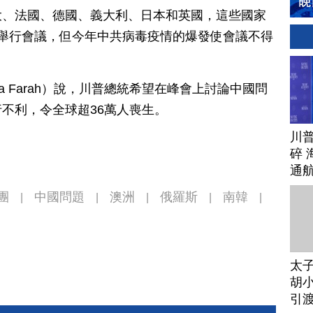
大、法國、德國、義大利、日本和英國，這些國家
舉行會議，但今年中共病毒疫情的爆發使會議不得
sa Farah）說，川普總統希望在峰會上討論中國問
不利，令全球超36萬人喪生。
川
碎 
通
團
中國問題
澳洲
俄羅斯
南韓
|
|
|
|
|
太
胡小
引