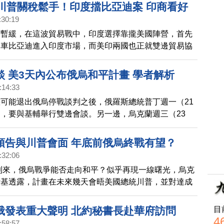
取川普關稅鬆手！印度擋比亞迪案 印商看好
:30:19
稅暫緩，在這波貿易戰中，印度選擇靠攏美國陣營，首先
動車比亞迪進入印度市場，而美印兩國也正就雙邊貿易協
。由於印度被徵收的關稅較低，印商看好未來可取代中
國市場供應缺口。
談 美3天內公布俄烏和平計畫 學者解析
:14:33
可能退出俄烏停戰談判之後，俄羅斯總統普丁週一（21
，要與基輔舉行雙邊會談。另一邊，烏克蘭週三（23
、歐夥伴在倫敦會面，推動無條件停火。美國總統川普
表示，將在未來3天公布有關俄羅斯與烏克蘭的和平計畫。
預告與川普會面 年底前俄烏終戰有望？
:32:06
將到來，俄烏戰爭能否走向和平？似乎再現一線曙光，烏克
斯基透露，計畫在未來幾天會晤美國總統川普，並對達成
信心，結束近四年的戰爭。他26日在X平台貼文上表
之前可以決定很多事情。」
目
俄發表重大聲明 北約秘書長赴華府訪問
4
:58:57