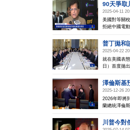
擊。
90天爭
2025-04-11 20
美國對等關
拒絕中國電
議進行談判
國，填補美
普丁拋和
2025-04-22 20
就在美國表態
日）首度拋出
日）將與美
（21 日）
澤倫斯基
2025-12-26 20
2026年即
蘭總統澤倫
和平協議充滿
示，「新年
川普今對
2025-07-14 07