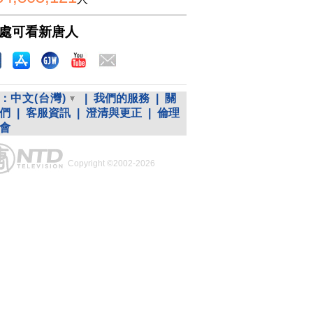
處可看新唐人
：
中文(台灣)
|
我們的服務
|
關
們
|
客服資訊
|
澄清與更正
|
倫理
會
Copyright ©2002-2026