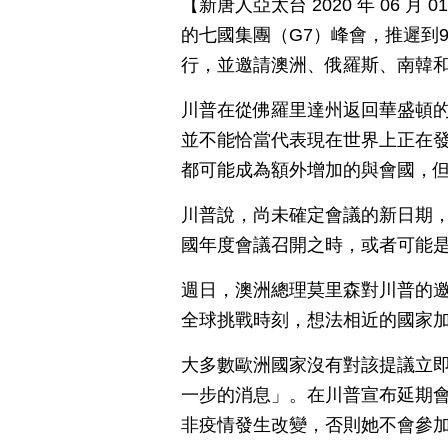
【新唐人亞太台 2020 年 06 
的七國集團（G7）峰會，推遲到
行，並邀請澳洲、俄羅斯、南韓
川普在從佛羅里達州返回華盛頓的
並不能恰當代表現在世界上正在
都可能成為額外增加的與會國，
川普說，尚未確定會議的新日期，
國年度會議召開之時，或者可能是
週日，澳洲總理莫里森對川普的
全球挑戰時刻，想法相近的國家
大多數歐洲國家沒有對該提議立
一步的消息」。在川普宣布延期
非疫情發生改變，否則她不會參