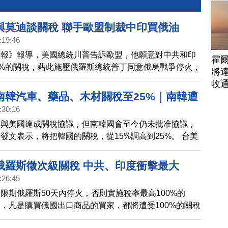
與莫迪談關稅 聯手歐盟制裁中印買俄油
:19:46
時報》報導，美國總統川普告訴歐盟，他願意對中共和印
霍
0%的關稅，藉此施壓俄羅斯總統普丁同意俄烏戰爭停火，
將
歐盟國家也採取相同行動。目前，中國和印度，分別是俄
收
第一和第二大買家。川普還預告未來幾週，將與印度總理
南韓汽車、藥品、木材關稅至25%｜南韓遭
:30:16
美商會：不樂見台灣步後塵｜歐盟印度簽署自
國與美國達成關稅協議，但南韓國會至今仍未批准協議，
動全球三分之一貿易｜ASIC出貨估3年增3
發文表示，將把韓國的關稅，從15%調高到25%。 台美
工市占99%
，降到15%，美國商會表達肯定，也表示不希望看到類
發生，這會喪失台美未來合作的契機。 全球第二大和第
俄羅斯徵次級關稅 中共、印度衝擊最大
，印度和歐盟，達成重量級的自由貿易協定，約涵蓋全球
:26:45
一，打造20億人口的共同市場。 研調機構預期，2027年
限期俄羅斯50天內停火，否則實施稅率最高100%的
殊應用晶片（ASIC）出貨量可望比2024年成長3倍，在前
，凡是購買俄國出口商品的買家，都將遭受100%的關稅
器ASIC廠中，台積電是主要代
，中共、印度都從俄羅斯進口大量石油，或將受到嚴重衝