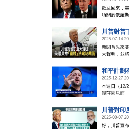
歡迎回來，
項關於俄羅斯
14日至15
川普對普
2025-07-14 20
新聞首先來
大聲明，並
會宣布一項
彈。
和平計劃
2025-12-27 20
本週日（12
湖莊園見面
為，新年前
案舉行了電
川普對印
個烏東頓巴
2025-08-07 20
好，川普宣布