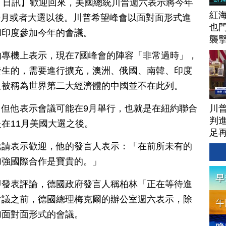
月 01 日訊】歡迎回來，美國總統川普週六表示將今年
紅
9月或者大選以後。川普希望峰會以面對面形式進
也
和印度參加今年的會議。
襲
專機上表示，現在7國峰會的陣容「非常過時」，
發生的，需要進行擴充，澳洲、俄國、南韓、印度
但被稱為世界第二大經濟體的中國並不在此列。
川
但他表示會議可能在9月舉行，也就是在紐約聯合
判進
在11月美國大選之後。
足
邀請表示歡迎，他的發言人表示：「在前所未有的
加強國際合作是寶貴的。」
即發表評論，德國政府發言人稱柏林「正在等待進
會議之前，德國總理梅克爾的辦公室週六表示，除
加面對面形式的會議。