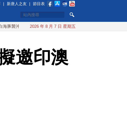
賽
|
新唐人之友
|
節目表
繩 週末最近台灣 10日登陸浙江
2026 年 8 月 7 日 星期五
川普預透露美伊談判進展 美
普擬邀印澳