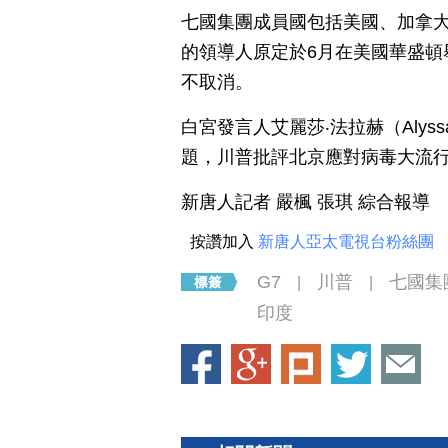
七國集團成員國包括美國、加拿
的領導人原定於6月在美國華盛頓
不取消。
白宮發言人艾麗莎‧法拉赫（Alys
題，川普批評北京應對病毒大流行
新唐人記者 嚴楓 張琪 綜合報導
按讚加入
新唐人亞太電視台粉絲團
G7
川普
七國集
|
|
印度