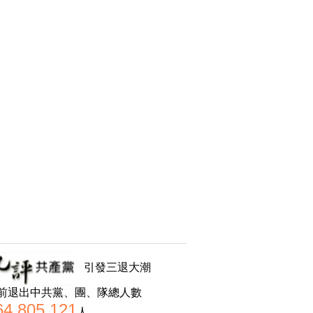
引發三退大潮
前退出中共黨、團、隊總人數
64,805,121
人