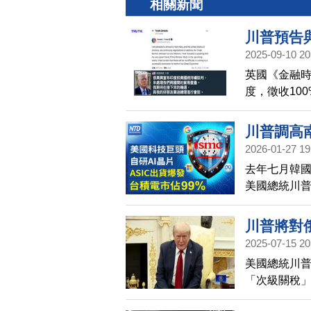
相關新聞
川普預告
2025-09-10 20
英國《金融
度，徵收10
但前提是，
羅斯石油的
川普調高
莫迪會談。
2026-01-27 19
美加稅 
去年七月韓
貿協定 牽
美國總統川普
倍 台積代
關稅談判底定
似韓國的情況
川普將對
四大經濟體
2025-07-15 20
貿易的三分之
美國總統川普
AI伺服器特
「次級關稅」
10大AI伺服
制裁。其中