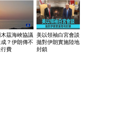
爾木茲海峽協議
美以領袖白宮會談
達成？伊朗傳不
拋對伊朗實施陸地
通行費
封鎖