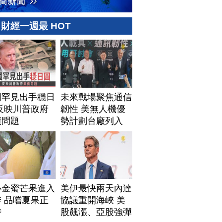
財經一週最 HOT
國罕見出手穩日
未來戰場聚焦通信
反映川普政府
韌性 美無人機優
債問題
勢計劃台廠列入
心金蜜芒果進入
美伊最快兩天內達
 品嚐夏果正
協議重開海峽 美
時
股飆漲、亞股強彈