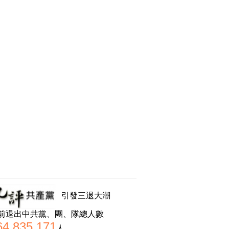
引發三退大潮
前退出中共黨、團、隊總人數
64,835,171
人