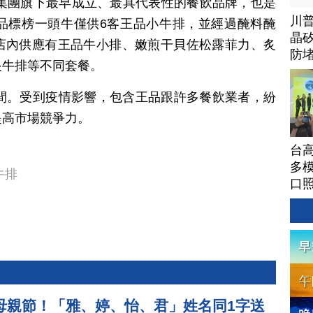
品集團旗下最早成立、最具代表性的餐飲品牌，也是
川
品標榜一頭牛僅供6客王品小牛排，並經過醃料醃
晶矽
店內供應有王品牛小排、嫩煎干貝佐松露菲力、炙
防
眼牛排等不同套餐。
1間。受到疫情影響，包含王品跟許多餐飲業者，紛
提高市場競爭力。
台高
多模
牛排
口
母親節！「雅、婷、怡、君」姓名同1字送