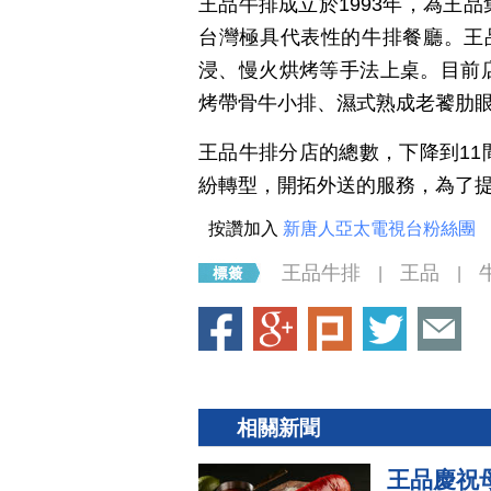
王品牛排成立於1993年，為王
台灣極具代表性的牛排餐廳。王
浸、慢火烘烤等手法上桌。目前
烤帶骨牛小排、濕式熟成老饕肋
王品牛排分店的總數，下降到1
紛轉型，開拓外送的服務，為了
按讚加入
新唐人亞太電視台粉絲團
王品牛排
王品
|
|
相關新聞
王品慶祝