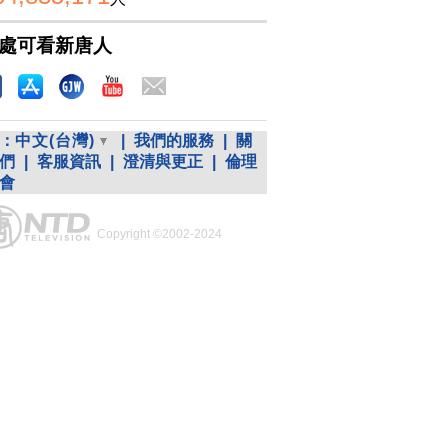
處可看新唐人
：
中文(台灣)
|
我們的服務
|
關
們
|
客服資訊
|
澄清與更正
|
倫理
會
Copyright ©2002-2024