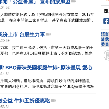
休開「公益書屋」 宣布開放加盟
:04:52
隨
人戴勝益退休後，為了推動閱讀開設公益書屋，2017年
00萬，在台中開第二家直營店，甚至宣布正式開放加盟，
企業願意共襄盛舉，不收權利金、不收營利抽成，但是必
守則，到底堅持的理念有哪些？一起來了解！
業紛上市 台股生力軍
語言
於我
:20:59
委員
生力軍，接二連三出現，包括上市第一天就成為股王的王
夏都，也將在3月14日興櫃轉上市，分析師認為，觀光
兩岸題材，後勢看漲，倒是股民看法兩極，畢竟瘦肉精風
，投資心態比較謹慎。
/ BBQ蒜味美國板腱牛排~原味呈現 愛心
:14:34
香Q秀(544)預告
魚汁義大利麵，搭配橄欖油、蒜頭拌炒而成的原味墨魚
文康的創意料理。而他嘉勉清寒學子的BBQ蒜味美國板
滿美味與愛心！
做公益 牛排五折優惠吃
:53:34