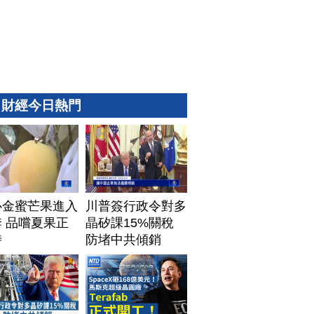
財經今日熱門
心金蜜芒果進入
川普簽行政令對多
 品嚐夏果正
晶矽課15%關稅
時
防堵中共傾銷