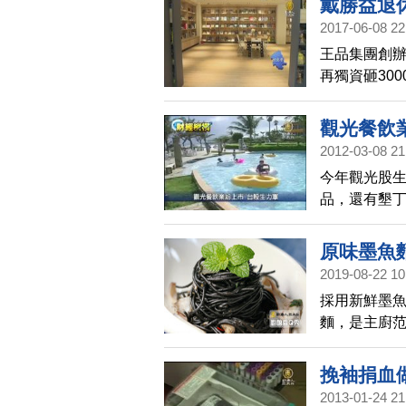
戴勝益退
性。
2017-06-08 22
王品集團創辦
再獨資砸30
只要有心的
須遵守80條
觀光餐飲
2012-03-08 21
今年觀光股
品，還有墾丁
餐飲業搭配
波持續延燒
原味墨魚麵
2019-08-22 10
料理│廚娘
採用新鮮墨
麵，是主廚范
腱牛排，充
挽袖捐血
2013-01-24 21