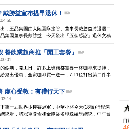
他提醒九層塔要切才有香氣，菇加水及奶油炒成濃縮狀，
湯。獨特蒜味sauce，配上板腱牛排的厚實，BBQ蒜味
？戴勝益宣布提早退休！
充滿愛心美味。去掉的牛排筋可煮高湯或做PIZZA。熱
:04:50
油再放上牛排，記得要關火，用餘溫讓牛排四周慢熟。醬
傳出，王品集團由大陸團隊接管、董事長戴勝益將退居二
器裡最多可放一星期。
王品集團董事長戴勝益，今天發出「五個感謝」退休文稿
全體同仁，宣布自即刻起退休。戴勝益是透過秘書對外發
解，雖然擁有王品集團最多的20.07%股權，但董事長戴
假 餐飲業超商推「開工套餐」
去董事長一職，而這與他之前所宣布的 65歲退休，整整
:00:01
半。消息發布後，也衝擊到王品股價表現，盤中大跌近
天的假期，開工日，許多上班族都需要一杯咖啡來提神，
紛祭出優惠，全家咖啡買一送一，7-11也打出第二件半
團旗下曼咖啡，也推出優惠活動，早餐買一送一。藉著優
抬買氣，業者表示，開工日推出優惠活動，業績會比平日
將 虛心受教：有禮行天下
倍。
:03:44
下第一屆世界少棒賽冠軍，中華小將今天(18號)行程滿
進總統府，將冠軍獎盃和全隊簽名球送給馬總統，中午台
目
斌請全隊吃牛排，好好慶祝一番，這群小球員在場上的精
4
但讓國球榮耀再現，也讓政府再度重視運動發展的重要