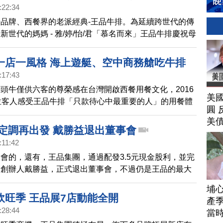
:22:34
品牌、西餐界的老派經典-王品牛排。為延續跨世代的傳
新世代的媽媽 - 雅/婷/怡/君「慕名而來」王品牛排慶祝母
雅」「婷」「怡」「君」來店消費套餐，出示姓名證件，
1個字，就送「法式紅醬龍蝦」半隻(價值$528)，如果相
一店一風格 海上遊艇、空中商務艙吃牛排
管是雅婷、怡君還是婷婷，都送一整隻「法式紅醬龍蝦」
:17:43
56)，活動期間2021年4月20日~5月31日，身邊的「雅」
頭牛僅供六客的尊榮感在台灣開啟西餐用餐文化，2016
」「君」趕快站出來相約吃王品！
美
位客人感受王品牛排「只款待心中最重要的人」的用餐體
圓 
持給顧客品嚐好食材的服務精神；王品牛排存在顧客心中
美
像啟動內心的時光機，一邊用餐一邊會閃過每一個階段所
7定調再出發 戴勝益退出董事會
、每段生活經驗所帶來的成長蛻變，回憶見證每個地區文
:11:42
程。
會的，還有，王品集團，通過配發3.5元現金股利，並完
，創辦人戴勝益，正式退出董事會，不過仍是王品的最大
埔
飲旺季 王品展7店動能全開
產季
:28:44
當