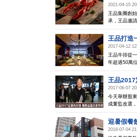
2021-04-15 20
半隻龍蝦
王品集團創始
承，王品邀請
親節，凡「
只要姓名相同
王品打造
同2個字，不
2017-04-12 12
(價值$1,0
王品牛排從一
「婷」「怡
年超過50萬
驗，以及堅
的記憶，就
王品201
留下的片段
2017-06-07 20
化築建的過
今天舉辦股東
成董監改選
股東。
迎暑假餐
2018-07-04 21