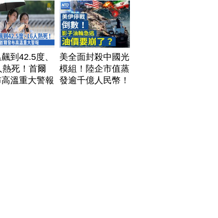
飆到42.5度、
美全面封殺中國光
人熱死！首爾
模組！陸企市值蒸
布高溫重大警報
發逾千億人民幣！
AI資料中心供應鏈
洗牌？台灣喜迎轉
單！成關鍵樞紐？
｜#財經新聞
│20260805 (三)