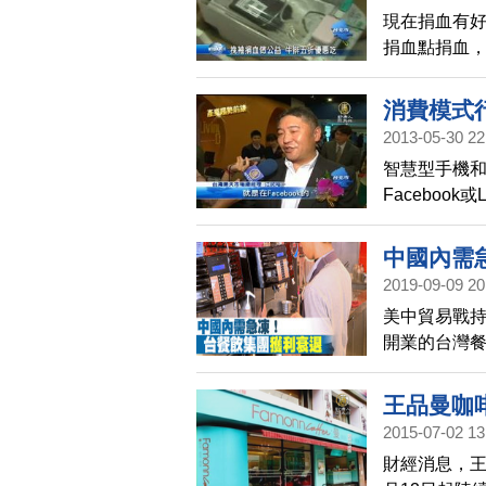
現在捐血有
捐血點捐血
捐血，有三
消費模式
2013-05-30 22
智慧型手機
Faceboo
服務模式將
科技應用服
中國內需
2019-09-09 20
美中貿易戰
開業的台灣餐
縮水將近2/
萬元，王品
王品曼咖
2015-07-02 13
財經消息，王