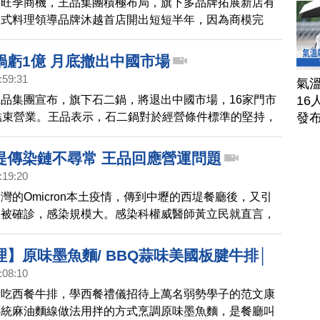
飲旺季商機，王品集團積極布局，旗下多品牌拓展新店有
越式料理領導品牌沐越首店開出短短半年，因為商模完
況合於預算目標，王品決定在古亭商圈開出第二店，沐越
明王品集團開創新品牌的精準度、穩定度日漸成熟，新品
鍋虧1億 月底撤出中國市場
間縮短，並且可以快速複製展店，有助增長王品集團的營
:59:31
氣溫
品集團宣布，旗下石二鍋，將退出中國市場，16家門市
16
結束營業。王品表示，石二鍋對於經營條件標準的堅持，
發
、食安、服務的要求，導致競爭困難，難以在大陸市場有
中國事業群今年前9月營收占比41%。依據今年上半年財
堤傳染鏈不尋常 王品回應營運問題
積虧損，達新台幣1億元。
:19:20
灣的Omicron本土疫情，傳到中壢的西堤餐廳後，又引
人被確診，感染規模大。感染科權威醫師黃立民就直言，
尋常，餐廳要考慮空調是否要做改善。此外，正值過年前
點，黃立民也呼籲民眾自主減少大型聚會，度過這波疫
】原味墨魚麵/ BBQ蒜味美國板腱牛排│
:08:10
544)
費吃西餐牛排，學西餐禮儀招待上萬名弱勢學子的范文康
傳統麻油麵線做法用拌的方式烹調原味墨魚麵，是餐廳叫