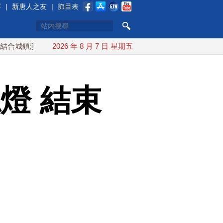
賽
|
新唐人之友
|
節目表
演習 AIT連續發文讚「韌性台灣」
2026 年 8 月 7 日 星期五
搞分化？美情報：普京最快
燈 結束