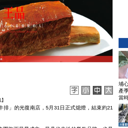
埔
產季
當
訊】
牛排」的光復南店，5月31日正式熄燈，結束約21