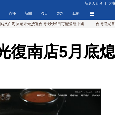
新唐人影音
|
大
直播
新聞
節目
專題
點播
豚週末最接近台灣 最快9日可能登陸中國
台灣漢光首結合城鎮
光復南店5月底熄