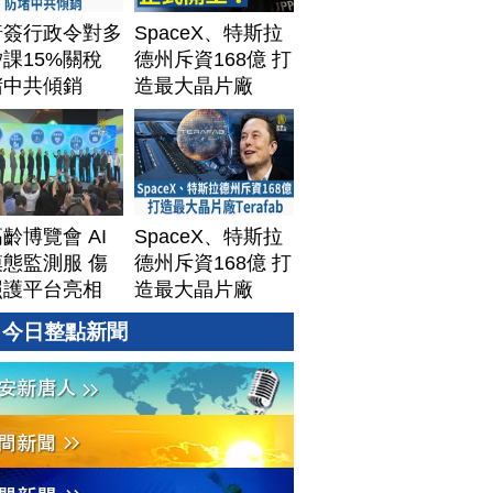
普簽行政令對多
SpaceX、特斯拉
課15%關稅
德州斥資168億 打
堵中共傾銷
造最大晶片廠
Terafab
齡博覽會 AI
SpaceX、特斯拉
態監測服 傷
德州斥資168億 打
照護平台亮相
造最大晶片廠
Terafab
今日整點新聞