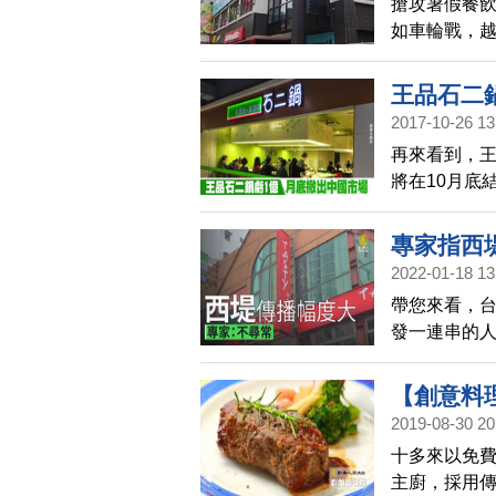
搶攻暑假餐
如車輪戰，
整、營收狀
的表現，證
王品石二
牌的育成期
2017-10-26 13
收。
再來看到，王
將在10月底
包括在食材
效發揮。王品
專家指西
報，石二鍋累
2022-01-18 13
帶您來看，台
發一連串的
這件事情不
的關鍵時間
【創意料理
情。
2019-08-30 20
廚娘香Q秀(
十多來以免
主廚，採用