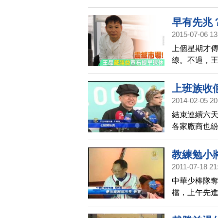
好的料理。
可保存又可煮
早有先兆
美國板腱牛排
2015-07-06 13
鍋後加少許
上個星期才
汁放乾淨容
線。不過，
給王品集團
表訊息，據了
上班族收
勝益仍毅然辭
2014-02-05 20
提早了三年
結束連續六
4%。
各家廠商也紛
價，王品集
惠活動，拉
教練勉小
成長兩到三
2011-07-18 21
中華少棒隊奪
檔，上午先
北市長郝龍
采表現，不