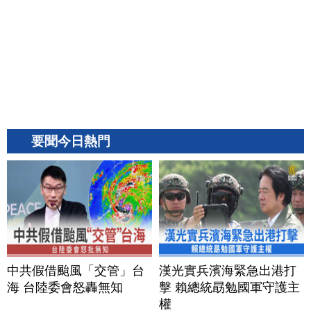
要聞今日熱門
中共假借颱風「交管」台
漢光實兵濱海緊急出港打
海 台陸委會怒轟無知
擊 賴總統勗勉國軍守護主
權