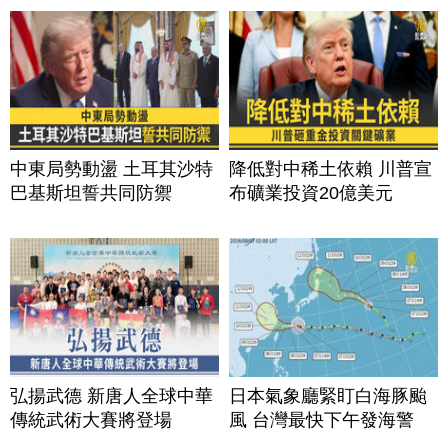
中東局勢動盪 土耳其沙特
降低對中稀土依賴 川普宣
巴基斯坦誓共同防禦
布礦業投資20億美元
弘揚武德 新唐人全球中華
日本氣象廳緊盯白海豚颱
傳統武術大賽將登場
風 台灣最快下午發海警