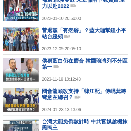
補選.罷昶雙敗 朱立倫南下喊負責.全
力以赴2022
2022-01-10 20:59:00
昔退黨「有疙瘩」？藍大咖幫鍾小平
站台緩頰
2023-12-09 20:05:10
侯稱藍白仍在磨合 韓國瑜將列不分區
第一
2023-11-18 19:12:48
國會龍頭改支持「韓江配」傅崐萁轉
彎意在總召？
2024-01-23 13:13:06
台灣大罷免倒數計時 中共官媒趁機抹
黑民主