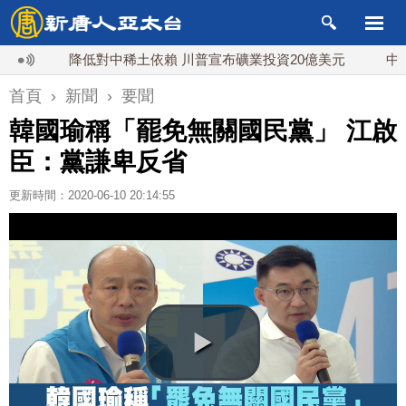
降低對中稀土依賴 川普宣布礦業投資20億美元
中東局勢
首頁
›
新聞
›
要聞
韓國瑜稱「罷免無關國民黨」 江啟
臣：黨謙卑反省
更新時間：2020-06-10 20:14:55