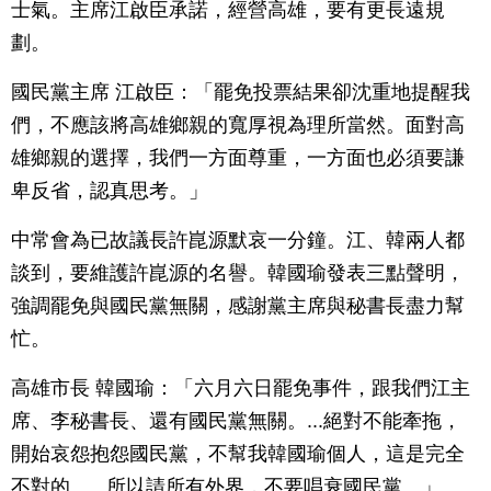
士氣。主席江啟臣承諾，經營高雄，要有更長遠規
劃。
國民黨主席 江啟臣：「罷免投票結果卻沈重地提醒我
們，不應該將高雄鄉親的寬厚視為理所當然。面對高
雄鄉親的選擇，我們一方面尊重，一方面也必須要謙
卑反省，認真思考。」
中常會為已故議長許崑源默哀一分鐘。江、韓兩人都
談到，要維護許崑源的名譽。韓國瑜發表三點聲明，
強調罷免與國民黨無關，感謝黨主席與秘書長盡力幫
忙。
高雄市長 韓國瑜：「六月六日罷免事件，跟我們江主
席、李秘書長、還有國民黨無關。...絕對不能牽拖，
開始哀怨抱怨國民黨，不幫我韓國瑜個人，這是完全
不對的。...所以請所有外界，不要唱衰國民黨。」