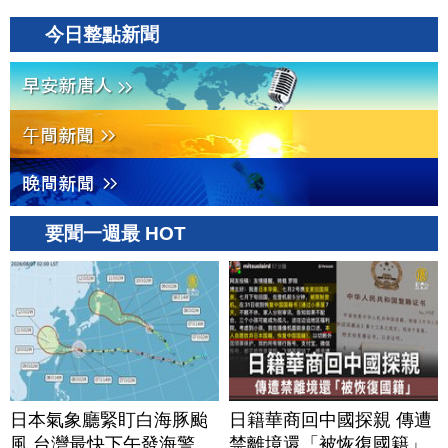
今日整點新聞
要聞一週最 HOT
日本氣象廳緊盯白海豚颱
日籍華商回中國探親 傳遭
風 台灣最快下午發海警
禁離境還「被恢復國籍」