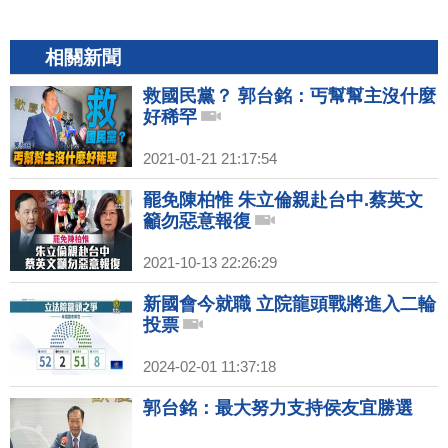
相關新聞
救國民黨？ 郭台銘：丐幫幫主沒什麼
好稀罕
2021-01-21 21:17:54
罷免陳柏惟 朱立倫親赴台中.蔡英文
籲勿惡意報復
2021-10-13 22:26:29
新國會今就職 立院龍頭戰將進入二輪
投票
2024-02-01 11:37:18
郭台銘：最大努力支持侯友宜勝選