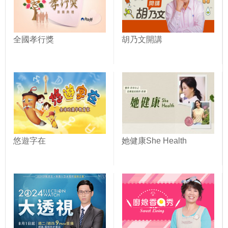
全國孝行獎
胡乃文開講
悠遊字在
她健康She Health