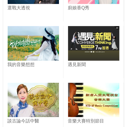
選戰大透視
廚娘香Q秀
我的音樂想想
遇見新聞
談古論今話中醫
音樂大賽特別節目