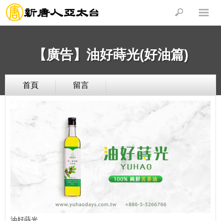
【廣告】油好蒔光(好油篇)
首頁
留言
油好蒔光