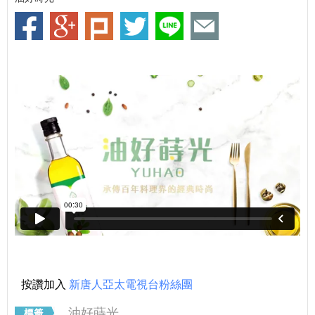
按讚加入
新唐人亞太電視台粉絲團
油好蒔光