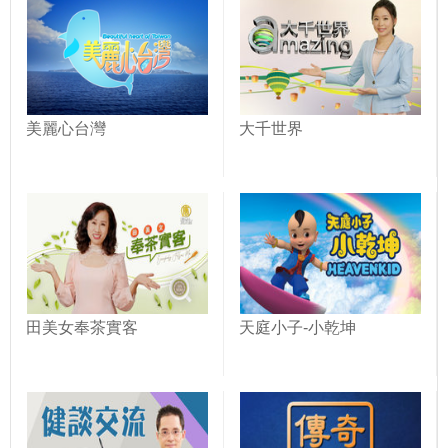
美麗心台灣
大千世界
田美女奉茶實客
天庭小子-小乾坤