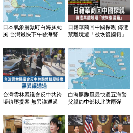
日本氣象廳緊盯白海豚颱
日籍華商回中國探親 傳遭
風 台灣最快下午發海警
禁離境還「被恢復國籍」
台灣雲林縣議會反中共跨
白海豚颱風最快週五海警
境鎮壓提案 無異議通過
父親節中部以北防雨彈