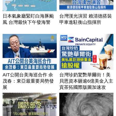
日本氣象廳緊盯白海豚颱
台灣漢光演習 賴清德搭裝
風 台灣最快下午發海警
甲車進駐衡山指揮所
AIT公開台美海巡合作 余
台灣珍奶驚艷華爾街！美
茂春：東亞最重要局勢發
貝恩資本砸逾6億美金入主
展
貢茶拓國際版圖加速攻
美？｜#財經新聞｜
20260806(四)