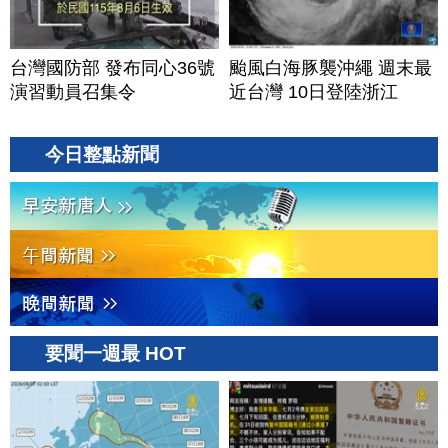
台灣國防部 發布同心36號
颱風白海豚襲沖繩 週末最
演習動員召集令
近台灣 10日登陸浙江
今日整點新聞
要聞一週最 HOT