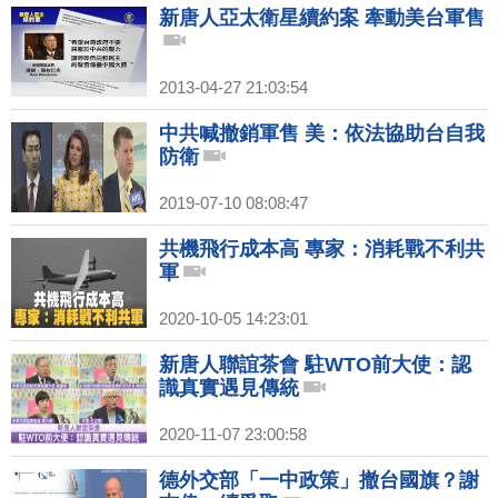
新唐人亞太衛星續約案 牽動美台軍售
2013-04-27 21:03:54
中共喊撤銷軍售 美：依法協助台自我
防衛
2019-07-10 08:08:47
共機飛行成本高 專家：消耗戰不利共
軍
2020-10-05 14:23:01
新唐人聯誼茶會 駐WTO前大使：認
識真實遇見傳統
2020-11-07 23:00:58
德外交部「一中政策」撤台國旗？謝