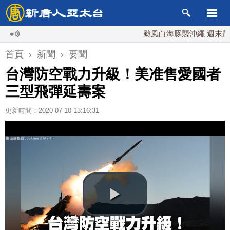
颱風白海豚襲沖繩 週末最近台灣
首頁
›
新聞
›
要聞
台灣防空戰力升級！美准售愛國者
三型飛彈延壽案
更新時間：2020-07-10 13:16:31