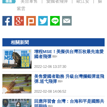
美台軍售
愛國者飛彈
歐江安
蘇
|
|
|
紫雲
相關新聞
增程MSE！美擬供台灣百枚最先進愛
國者飛彈
2022-12-06 13:37:30
美售愛國者勤務 升級台灣攔截彈道飛
彈.巡弋飛彈
2022-02-08 14:06:52
回應拜習會 台灣：台海和平是國際共
同期待