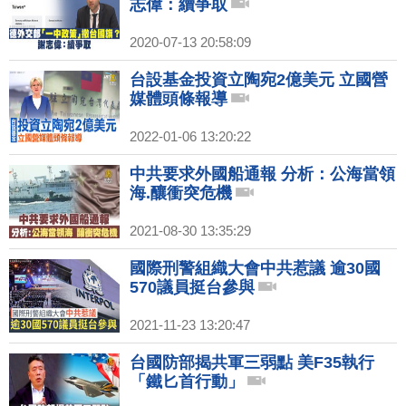
志偉：續爭取
2020-07-13 20:58:09
台設基金投資立陶宛2億美元 立國營
媒體頭條報導
2022-01-06 13:20:22
中共要求外國船通報 分析：公海當領
海.釀衝突危機
2021-08-30 13:35:29
國際刑警組織大會中共惹議 逾30國
570議員挺台參與
2021-11-23 13:20:47
台國防部揭共軍三弱點 美F35執行
「鐵匕首行動」