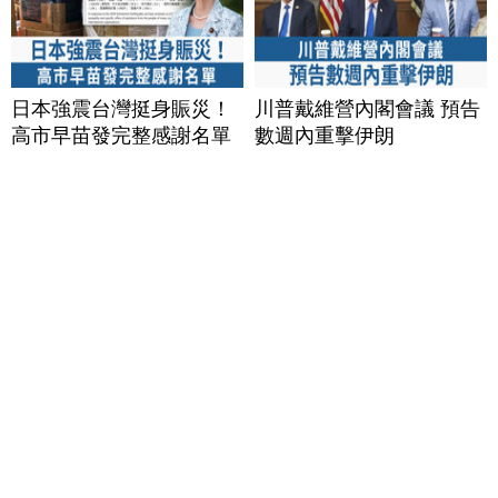
日本強震台灣挺身賑災！
川普戴維營內閣會議 預告
高市早苗發完整感謝名單
數週內重擊伊朗