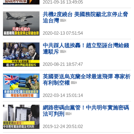
2021-09-16 13:49:05
共機2度繞台 美國務院籲北京停止脅
迫台灣
2020-02-13 07:51:54
中共踩人毯挨轟！趙立堅誣台灣給錢
遭駁斥
2020-08-21 18:57:47
英國要送烏克蘭全球最速飛彈 專家析
有利制空權
2022-03-14 15:01:14
網路密碼由黨管！中共明年實施密碼
法可判刑
2019-12-24 20:51:02