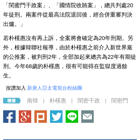
「閨蜜門干政案」、「國情院收賄案」，總共判處20
年徒刑。兩案件從最高法院退回後，經合併重審判決
出爐。」
若朴槿惠沒有再上訴，全案將會確定為20年刑期。另
外，根據韓聯社報導，由於朴槿惠之前介入新世界黨
的公推案，被判刑2年，全部加起來總共為22年有期徒
刑。今年68歲的朴槿惠，很有可能得在監獄度過餘
生。
按讚加入
新唐人亞太電視台粉絲團
南韓
朴槿惠
閨密干政
閨密門
|
|
|