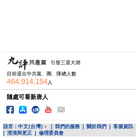
引發三退大潮
目前退出中共黨、團、隊總人數
464,914,154
人
隨處可看新唐人
語言：
中文(台灣)
|
我們的服務
|
關於我們
|
客服資訊
|
澄清與更正
|
倫理委員會