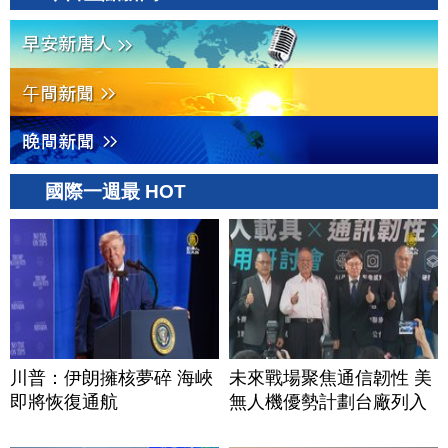
國際一週最 HOT
川普：伊朗擁核夢碎 海峽
未來戰場聚焦通信韌性 美
即將恢復通航
無人機優勢計劃台廠列入