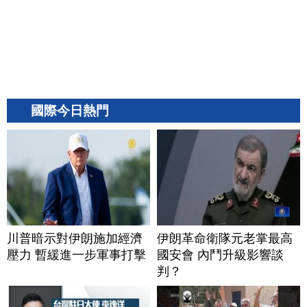
國際今日熱門
川普暗示對伊朗施加經濟
伊朗革命衛隊元老掌最高
壓力 暫緩進一步軍事打擊
國安會 內鬥升級影響談
判？