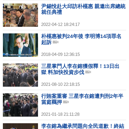
尹錫悅赴大邱訪朴槿惠 親邀出席總統
就任典禮
2022-04-12 18:24:17
朴槿惠被判24年後 李明博14項罪名
起訴
2018-04-09 12:36:15
三星掌門人李在鎔獲假釋！13日出
獄 料加快投資步伐
2021-08-10 22:18:15
行賄案重審 三星李在鎔遭判刑2年半
當庭羈押
2021-01-18 21:11:28
李在鎔為繼承問題向全民道歉！終結