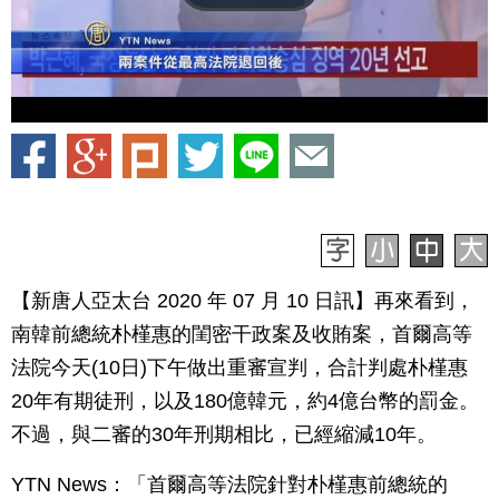
【新唐人亞太台 2020 年 07 月 10 日訊】再來看到，
南韓前總統朴槿惠的閨密干政案及收賄案，首爾高等
法院今天(10日)下午做出重審宣判，合計判處朴槿惠
20年有期徒刑，以及180億韓元，約4億台幣的罰金。
不過，與二審的30年刑期相比，已經縮減10年。
YTN News：「首爾高等法院針對朴槿惠前總統的