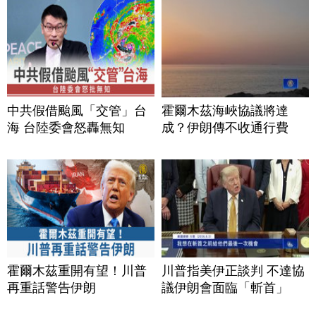
中共假借颱風「交管」台
霍爾木茲海峽協議將達
海 台陸委會怒轟無知
成？伊朗傳不收通行費
霍爾木茲重開有望！川普
川普指美伊正談判 不達協
再重話警告伊朗
議伊朗會面臨「斬首」