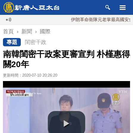
伊朗革命衛隊元老掌最高國安會 內鬥
首頁
›
新聞
›
國際
專題
閨密干政
南韓閨密干政案更審宣判 朴槿惠得
關20年
更新時間：2020-07-10 20:26:20