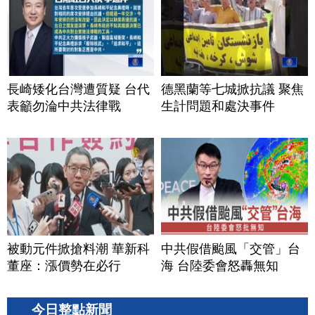
長崎矮化台灣遭質疑 台代
德黑蘭等七城掀抗議 聚焦
表籲勿淪中共法律戰
生計問題和處決事件
被動元件掀搶料潮 華新科
中共假借颱風「交管」台
董座：漲價勢在必行
海 台陸委會怒轟無知
今日整點新聞