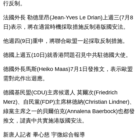
行反制。
法國外長 勒德里昂(Jean-Yves Le Drian)上週三(7月8
日)表示，將在適當時機採取措施反制港版國安法。
他週四(9日)重申，將聯合歐盟一起採取反制措施。
德國上週五(10日)就香港問題召見中共駐德國大使。
德國外長馬斯(Heiko Maas)7月1日發推文，表示歐盟
需對此作出迴應。
德國基民盟(CDU)主席候選人 莫爾次(Friedrich
Merz)、自民黨(FDP)主席林德納(Christian Lindner)、
綠黨主席之一的貝爾伯克(Annalena Baerbock)也都發
推文，譴責中共實施港版國安法。
新唐人記者 畢心慈 宇微綜合報導