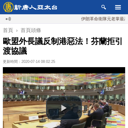
伊朗革命衛隊元老掌最高國安
首頁
›
首頁頭條
歐盟外長議反制港惡法！芬蘭拒引
渡協議
更新時間：2020-07-14 08:02:25