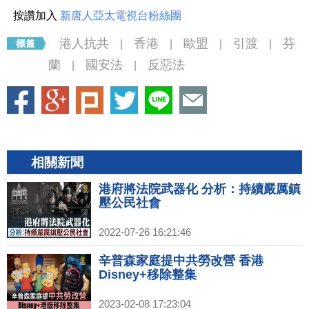
按讚加入
新唐人亞太電視台粉絲團
港人抗共
香港
歐盟
引渡
芬
|
|
|
|
蘭
國安法
反惡法
|
|
相關新聞
港府將法院武器化 分析：持續嚴厲鎮
壓公民社會
2022-07-26 16:21:46
辛普森家庭提中共勞改營 香港
Disney+移除整集
2023-02-08 17:23:04