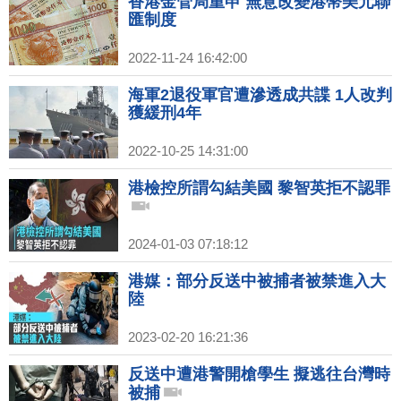
香港金管局重申 無意改變港幣美元聯
匯制度
2022-11-24 16:42:00
海軍2退役軍官遭滲透成共諜 1人改判
獲緩刑4年
2022-10-25 14:31:00
港檢控所謂勾結美國 黎智英拒不認罪
2024-01-03 07:18:12
港媒：部分反送中被捕者被禁進入大
陸
2023-02-20 16:21:36
反送中遭港警開槍學生 擬逃往台灣時
被捕