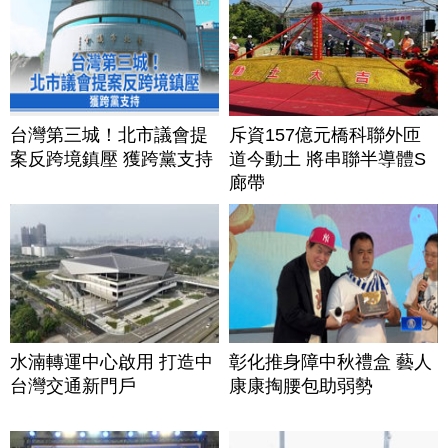
台灣第三城！北市議會提
斥資157億元橋科聯外匝
案反跨境鎮壓 獲跨黨支持
道今動土 將串聯半導體S
廊帶
水湳轉運中心啟用 打造中
彰化推身障中秋禮盒 藝人
台灣交通新門戶
康康掏腰包助弱勢