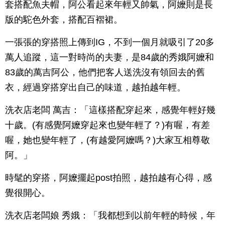
套搭配魚夫帽，阿公看起來年輕又帥氣，阿嬤則是長
版的駝色外套，搭配百褶裙。
一張張的穿搭照上傳到IG，不到一個月就吸引了20多
萬人追蹤，這一對時尚的夫妻，是84歲的秀娥阿嬤和
83歲的萬吉阿公，他們把客人送洗沒有領回去的舊
衣，經過穿搭穿出自己的味道，越拍越年輕。
洗衣店老闆 萬吉：「這樣搭配穿起來，感覺年輕好幾
十歲。(有感覺阿嬤穿起來也變年輕了？)有喔，有差
喔，她也變年輕了，(有越愛阿嬤嗎？)大家互相尊敬
阿。」
時髦的穿搭，阿嬤擺起post拍照，越拍越有心得，感
覺很開心。
洗衣店老闆娘 秀娥：「我都想到以前年輕的時候，年