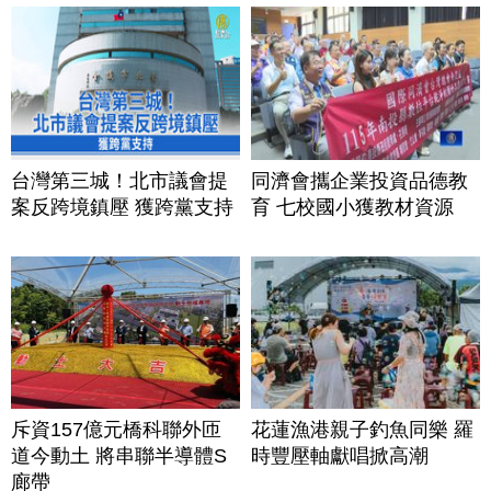
台灣第三城！北市議會提
同濟會攜企業投資品德教
案反跨境鎮壓 獲跨黨支持
育 七校國小獲教材資源
斥資157億元橋科聯外匝
花蓮漁港親子釣魚同樂 羅
道今動土 將串聯半導體S
時豐壓軸獻唱掀高潮
廊帶