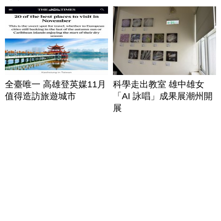
全臺唯一 高雄登英媒11月
科學走出教室 雄中雄女
值得造訪旅遊城市
「AI 詠唱」成果展潮州開
展