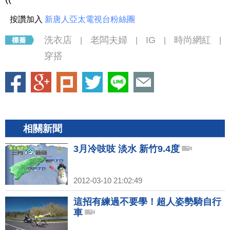
按讚加入
新唐人亞太電視台粉絲團
洗衣店
老闆夫婦
IG
時尚網紅
|
|
|
|
穿搭
相關新聞
3月冷吱吱 淡水 新竹9.4度
2012-03-10 21:02:49
這招有練過不要學！超人姿勢騎自行
車