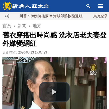
川普：伊朗擁核夢碎 海峽即將恢復通航
烏克蘭貨機旁驚
首頁
›
新聞
›
地方
舊衣穿搭出時尚感 洗衣店老夫妻登
外媒變網紅
更新時間：2020-08-13 17:07:23