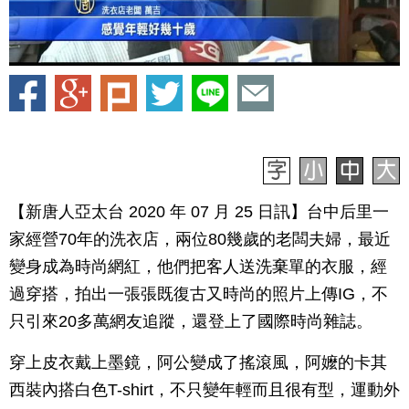
【新唐人亞太台 2020 年 07 月 25 日訊】台中后里一
家經營70年的洗衣店，兩位80幾歲的老闆夫婦，最近
變身成為時尚網紅，他們把客人送洗棄單的衣服，經
過穿搭，拍出一張張既復古又時尚的照片上傳IG，不
只引來20多萬網友追蹤，還登上了國際時尚雜誌。
穿上皮衣戴上墨鏡，阿公變成了搖滾風，阿嬤的卡其
西裝內搭白色T-shirt，不只變年輕而且很有型，運動外