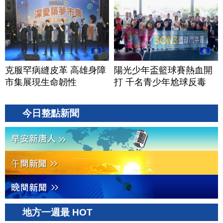
克服罕病縫皮革 高雄身障
陽光少年盃籃球賽熱血開
市集展現生命韌性
打 千名青少年尬球反毒
今日整點新聞
地方一週最 HOT