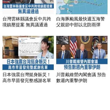
台灣雲林縣議會反中共跨
白海豚颱風最快週五海警
境鎮壓提案 無異議通過
父親節中部以北防雨彈
日本強震台灣挺身賑災！
川普戴維營內閣會議 預告
高市早苗發完整感謝名單
數週內重擊伊朗