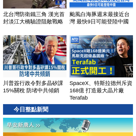
北台灣防衛鐵三角 漢光首
颱風白海豚週末最接近台
封淡江大橋驗證阻敵戰略
灣 最快9日可能登陸中國
川普簽行政令對多晶矽課
SpaceX、特斯拉德州斥資
15%關稅 防堵中共傾銷
168億 打造最大晶片廠
Terafab
今日整點新聞