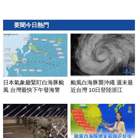
要聞今日熱門
日本氣象廳緊盯白海豚颱
颱風白海豚襲沖繩 週末最
風 台灣最快下午發海警
近台灣 10日登陸浙江