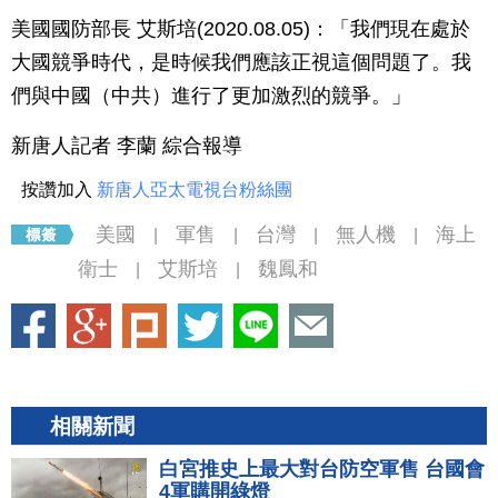
美國國防部長 艾斯培(2020.08.05)：「我們現在處於
大國競爭時代，是時候我們應該正視這個問題了。我
們與中國（中共）進行了更加激烈的競爭。」
新唐人記者 李蘭 綜合報導
按讚加入
新唐人亞太電視台粉絲團
美國
軍售
台灣
無人機
海上
|
|
|
|
衛士
艾斯培
魏鳳和
|
|
相關新聞
白宮推史上最大對台防空軍售 台國會
4軍購開綠燈