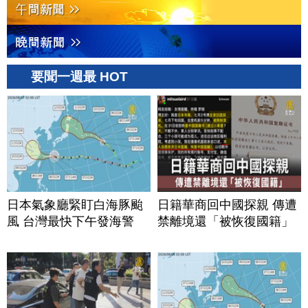
要聞一週最 HOT
日本氣象廳緊盯白海豚颱
日籍華商回中國探親 傳遭
風 台灣最快下午發海警
禁離境還「被恢復國籍」