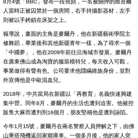
8月4號「BBC」發布一段視頻，一名被關押的維吾爾
人當時正被囚禁於一個房間，右手持攝影器材，左手
則被以手銬鎖在床架之上。
報導說，畫面的主角是麥爾丹，他在新疆藝術學院主
修舞蹈，畢業後和其他新疆青年一樣，為了尋求一個
「中國夢」，他在2009年前往沿海城市發展。麥爾丹
在廣東佛山成為淘寶的服裝模特兒，每天收入可觀，
事業做得有聲有色。公司要求他隱瞞維族身份，並對
外宣傳他是中歐混血兒。
2018年，中共當局在新疆以「再教育」名義快速興建
集中營。同年8月，麥爾丹的生活也遭到迫害。他被控
販售大麻而遭判刑16個月，朋友堅稱他是遭到誣陷。
今年1月15號，麥爾丹在兩名警察人員押解之下，由佛
山乘搭飛機返回家鄉庫車。一個多月後，他的家人突