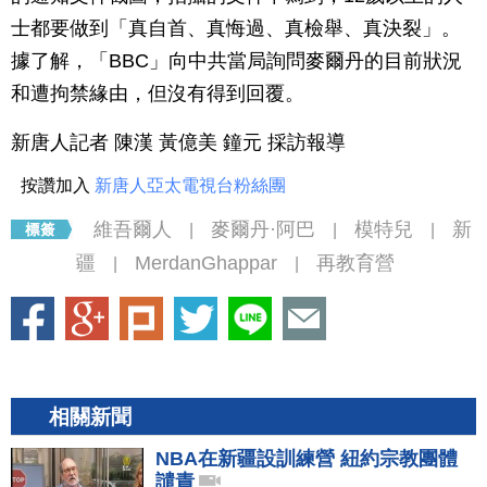
士都要做到「真自首、真悔過、真檢舉、真決裂」。
據了解，「BBC」向中共當局詢問麥爾丹的目前狀況
和遭拘禁緣由，但沒有得到回覆。
新唐人記者 陳漢 黃億美 鐘元 採訪報導
按讚加入
新唐人亞太電視台粉絲團
維吾爾人
麥爾丹·阿巴
模特兒
新
|
|
|
疆
MerdanGhappar
再教育營
|
|
相關新聞
NBA在新疆設訓練營 紐約宗教團體
譴責