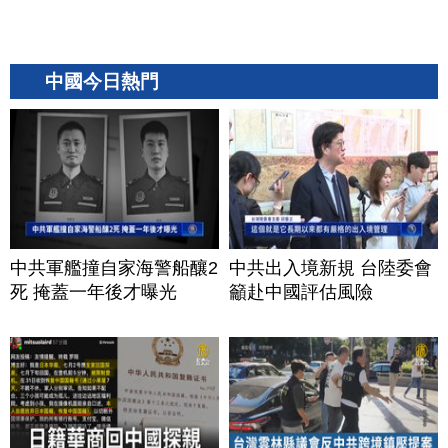
中國今日熱門
中共軍艦撞自家海警船釀2
中共出入境新規 台陸委會
死 掩蓋一年後才曝光
籲赴中國評估風險