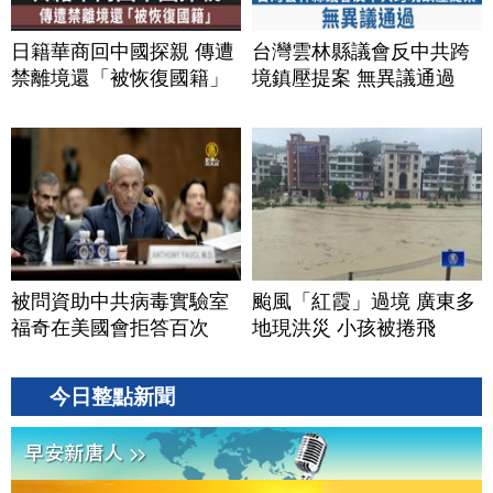
日籍華商回中國探親 傳遭
台灣雲林縣議會反中共跨
禁離境還「被恢復國籍」
境鎮壓提案 無異議通過
被問資助中共病毒實驗室
颱風「紅霞」過境 廣東多
福奇在美國會拒答百次
地現洪災 小孩被捲飛
今日整點新聞