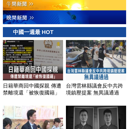
中國一週最 HOT
日籍華商回中國探親 傳遭
台灣雲林縣議會反中共跨
禁離境還「被恢復國籍」
境鎮壓提案 無異議通過