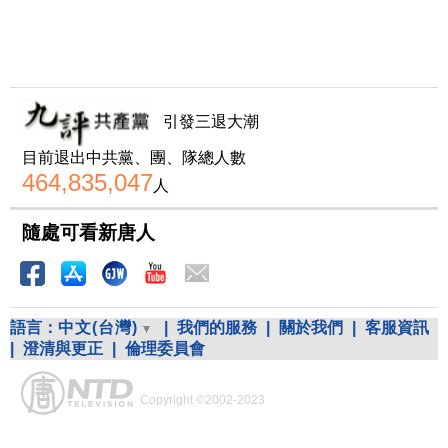
引發三退大潮
目前退出中共黨、團、隊總人數
464,835,047
人
隨處可看新唐人
語言：
中文(台灣)
|
我們的服務
|
關於我們
|
客服資訊
|
澄清與更正
|
倫理委員會
Copyright ©2002-2023