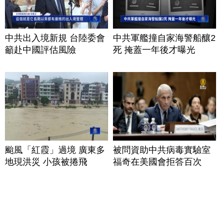
中共出入境新規 台陸委會
中共軍艦撞自家海警船釀2
籲赴中國評估風險
死 掩蓋一年後才曝光
颱風「紅霞」過境 廣東多
被問資助中共病毒實驗室
地現洪災 小孩被捲飛
福奇在美國會拒答百次