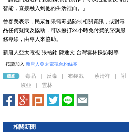
智能，直接融入到他的生活裡面。」
曾春美表示，民眾如果需毒品防制相關資訊，或對毒
品任何疑問及協助，可以撥打24小時免付費的諮詢服
務專線，由專人來協助。
新唐人亞太電視 張祐銘 陳逸文 台灣雲林採訪報導
按讚加入
新唐人亞太電視台粉絲團
毒品
反毒
布袋戲
蔡清祥
謝
|
|
|
|
淑亞
雲林
|
相關新聞