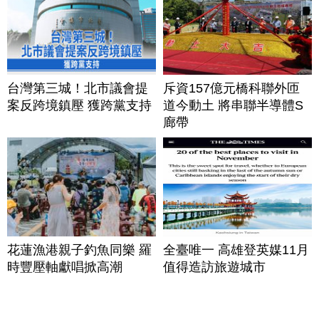
台灣第三城！北市議會提
斥資157億元橋科聯外匝
案反跨境鎮壓 獲跨黨支持
道今動土 將串聯半導體S
廊帶
花蓮漁港親子釣魚同樂 羅
全臺唯一 高雄登英媒11月
時豐壓軸獻唱掀高潮
值得造訪旅遊城市