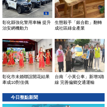
彰化縣強化警用車輛 提升
生態殺手「銀合歡」翻轉
治安網機動力
成社區綠金產業
彰化市未婚聯誼開花結果
台南「小黃公車」新增3路
牽成10對佳偶
線 完善偏鄉交通運輸
今日整點新聞