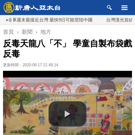
豚週末最接近台灣 最快9日可能登陸中國
台灣漢光首結合城鎮演
首頁
›
新聞
›
地方
反毒天龍八「不」 學童自製布袋戲
反毒
更新時間：2020-08-17 21:49:14