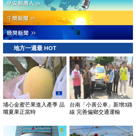
地方一週最 HOT
埔心金蜜芒果進入產季 品
台南「小黃公車」新增3路
嚐夏果正當時
線 完善偏鄉交通運輸