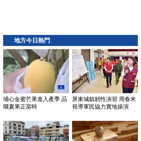
地方今日熱門
埔心金蜜芒果進入產季 品
屏東城鎮韌性演習 周春米
嚐夏果正當時
視導軍民協力實地操演