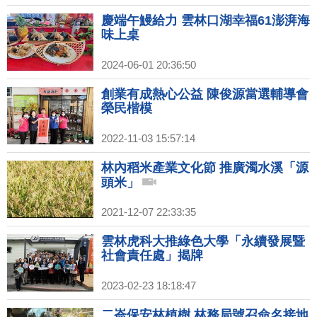
慶端午鰻給力 雲林口湖幸福61澎湃海
味上桌
2024-06-01 20:36:50
創業有成熱心公益 陳俊源當選輔導會
榮民楷模
2022-11-03 15:57:14
林內稻米產業文化節 推廣濁水溪「源
頭米」
2021-12-07 22:33:35
雲林虎科大推綠色大學「永續發展暨
社會責任處」揭牌
2023-02-23 18:18:47
二崙保安林植樹 林務局號召命名接地