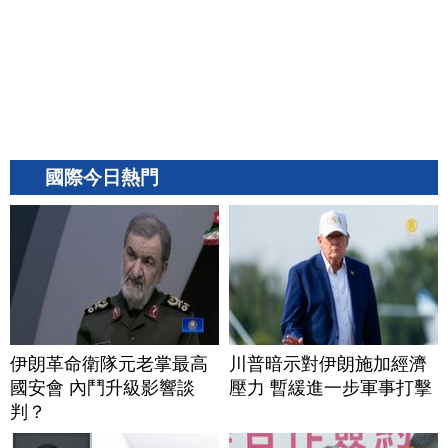
國際今日熱門
伊朗革命衛隊元老掌最高
川普暗示對伊朗施加經濟
國安會 內鬥升級影響談
壓力 暫緩進一步軍事打擊
判？