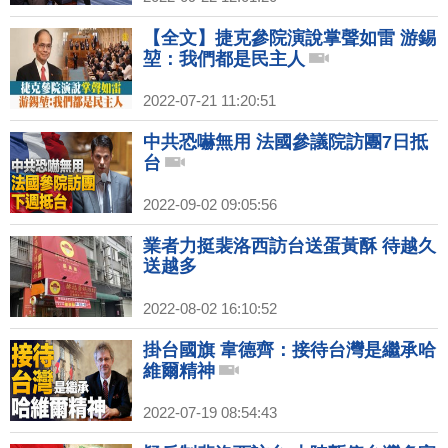
【全文】捷克參院演說掌聲如雷 游錫
堃：我們都是民主人
2022-07-21 11:20:51
中共恐嚇無用 法國參議院訪團7日抵
台
2022-09-02 09:05:56
業者力挺裴洛西訪台送蛋黃酥 待越久
送越多
2022-08-02 16:10:52
掛台國旗 韋德齊：接待台灣是繼承哈
維爾精神
2022-07-19 08:54:43