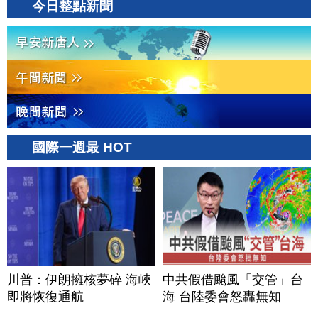
今日整點新聞
國際一週最 HOT
川普：伊朗擁核夢碎 海峽
中共假借颱風「交管」台
即將恢復通航
海 台陸委會怒轟無知