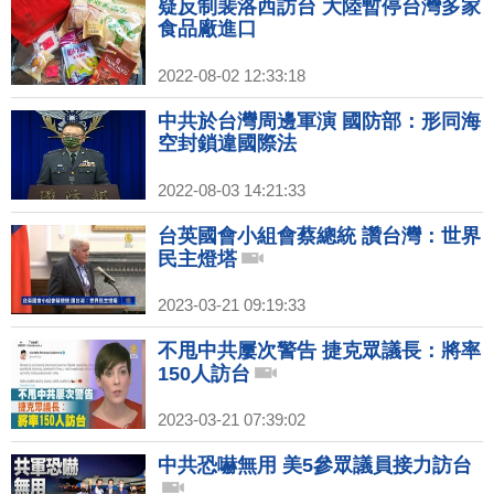
疑反制裴洛西訪台 大陸暫停台灣多家
食品廠進口
2022-08-02 12:33:18
中共於台灣周邊軍演 國防部：形同海
空封鎖違國際法
2022-08-03 14:21:33
台英國會小組會蔡總統 讚台灣：世界
民主燈塔
2023-03-21 09:19:33
不甩中共屢次警告 捷克眾議長：將率
150人訪台
2023-03-21 07:39:02
中共恐嚇無用 美5參眾議員接力訪台