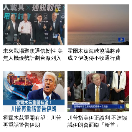
未來戰場聚焦通信韌性 美
霍爾木茲海峽協議將達
無人機優勢計劃台廠列入
成？伊朗傳不收通行費
霍爾木茲重開有望！川普
川普指美伊正談判 不達協
再重話警告伊朗
議伊朗會面臨「斬首」