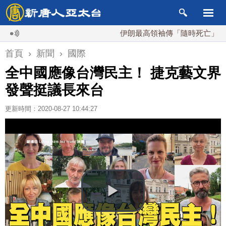
伊朗最高領袖傳「隨時死亡」 國安會換
首頁
›
新聞
›
國際
全中國應像台灣民主！ 捷克藝文界
發聲挺議長來台
更新時間：2020-08-27 10:44:27