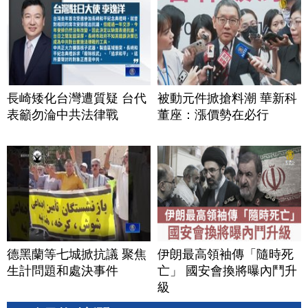
長崎矮化台灣遭質疑 台代
被動元件掀搶料潮 華新科
表籲勿淪中共法律戰
董座：漲價勢在必行
德黑蘭等七城掀抗議 聚焦
伊朗最高領袖傳「隨時死
生計問題和處決事件
亡」 國安會換將曝內鬥升
級