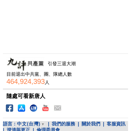
引發三退大潮
目前退出中共黨、團、隊總人數
464,924,393
人
隨處可看新唐人
語言：
中文(台灣)
|
我們的服務
|
關於我們
|
客服資訊
|
澄清與更正
|
倫理委員會