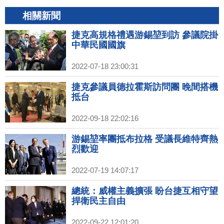
相關新聞
捷克高規格禮遇游錫堃到訪 參議院掛
中華民國國旗
2022-07-18 23:00:31
捷克參議員德拉霍斯訪問團 晚間搭機
抵台
2022-09-18 22:02:16
游錫堃率團抵布拉格 受議長維特齊熱
烈歡迎
2022-07-19 14:07:17
總統：威權主義擴張 盼台捷互相守望
捍衛民主自由
2022-09-22 12:01:20