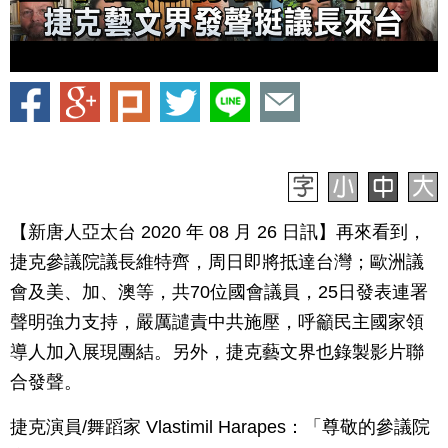
【新唐人亞太台 2020 年 08 月 26 日訊】再來看到，
捷克參議院議長維特齊，周日即將抵達台灣；歐洲議
會及美、加、澳等，共70位國會議員，25日發表連署
聲明強力支持，嚴厲譴責中共施壓，呼籲民主國家領
導人加入展現團結。另外，捷克藝文界也錄製影片聯
合發聲。
捷克演員/舞蹈家 Vlastimil Harapes：「尊敬的參議院