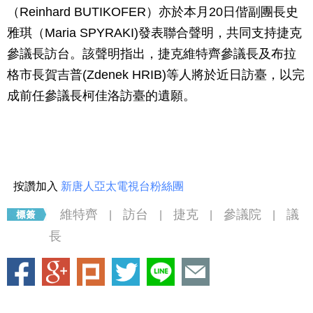
（Reinhard BUTIKOFER）亦於本月20日偕副團長史
雅琪（Maria SPYRAKI)發表聯合聲明，共同支持捷克
參議長訪台。該聲明指出，捷克維特齊參議長及布拉
格市長賀吉普(Zdenek HRIB)等人將於近日訪臺，以完
成前任參議長柯佳洛訪臺的遺願。
按讚加入
新唐人亞太電視台粉絲團
維特齊
訪台
捷克
參議院
議
|
|
|
|
長