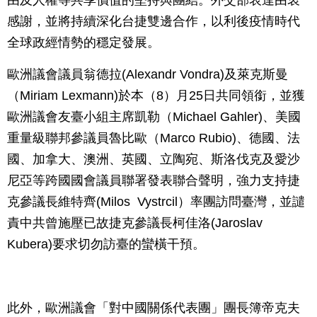
由及人權等共享價值的堅持與團結。外交部表達由衷
感謝，並將持續深化台捷雙邊合作，以利後疫情時代
全球政經情勢的穩定發展。
歐洲議會議員翁德拉(Alexandr Vondra)及萊克斯曼
（Miriam Lexmann)於本（8）月25日共同領銜，並獲
歐洲議會友臺小組主席凱勒（Michael Gahler)、美國
重量級聯邦參議員魯比歐（Marco Rubio)、德國、法
國、加拿大、澳洲、英國、立陶宛、斯洛伐克及愛沙
尼亞等跨國國會議員聯署發表聯合聲明，強力支持捷
克參議長維特齊(Milos Vystrcil）率團訪問臺灣，並譴
責中共曾施壓已故捷克參議長柯佳洛(Jaroslav
Kubera)要求切勿訪臺的蠻橫干預。
此外，歐洲議會「對中國關係代表團」團長簿帝克夫