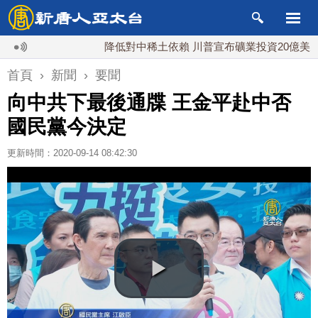
降低對中稀土依賴 川普宣布礦業投資20億美元
首頁
›
新聞
›
要聞
向中共下最後通牒 王金平赴中否
國民黨今決定
更新時間：2020-09-14 08:42:30