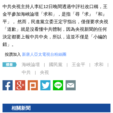
中共央視主持人李紅12日晚間透過中評社改口稱，王
金平參加海峽論壇「求和」，是指「尋『求』『和』
平」， 然而，民進黨立委王定宇指出，僅僅要求央視
「道歉」就是沒看懂中共體制，因為央視新聞的任何
決定都要上報中共中央，所以，這並不僅是「小編的
錯」。
按讚加入
新唐人亞太電視台粉絲團
海峽論壇
國民黨
王金平
求和
|
|
|
|
中共
央視
|
相關新聞