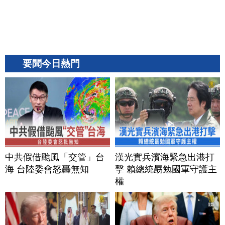
要聞今日熱門
中共假借颱風「交管」台
漢光實兵濱海緊急出港打
海 台陸委會怒轟無知
擊 賴總統勗勉國軍守護主
權