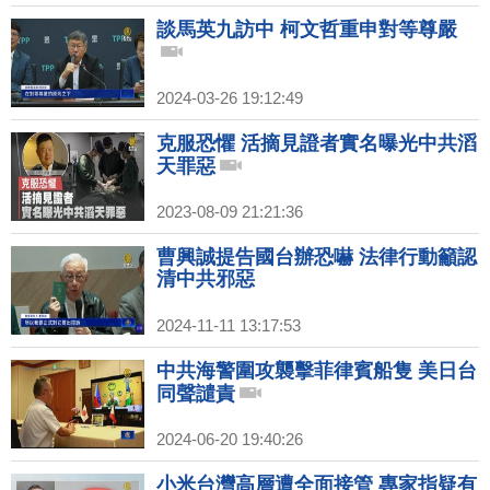
談馬英九訪中 柯文哲重申對等尊嚴
2024-03-26 19:12:49
克服恐懼 活摘見證者實名曝光中共滔
天罪惡
2023-08-09 21:21:36
曹興誠提告國台辦恐嚇 法律行動籲認
清中共邪惡
2024-11-11 13:17:53
中共海警圍攻襲擊菲律賓船隻 美日台
同聲譴責
2024-06-20 19:40:26
小米台灣高層遭全面接管 專家指疑有