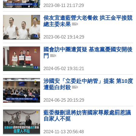
2023-08-11 21:17:29
侯友宜邀藍營大老餐敘 拱王金平接競
總主委未果
2023-06-02 19:14:29
國會訪中團遭質疑 基進黨憂國安開後
門
2024-05-02 19:31:21
涉國安「立委赴中納管」提案 第10度
遭藍白封殺
2024-06-25 20:15:29
藍委擬刪退將妨害國家尊嚴處罰惹議
自家人不挺
2024-11-13 20:56:48