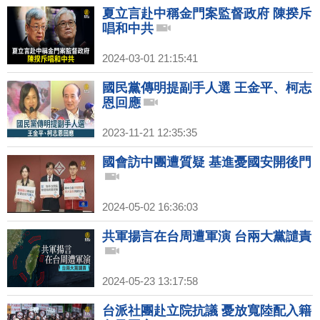
夏立言赴中稱金門案監督政府 陳揆斥
唱和中共
2024-03-01 21:15:41
國民黨傳明提副手人選 王金平、柯志
恩回應
2023-11-21 12:35:35
國會訪中團遭質疑 基進憂國安開後門
2024-05-02 16:36:03
共軍揚言在台周遭軍演 台兩大黨譴責
2024-05-23 13:17:58
台派社團赴立院抗議 憂放寬陸配入籍