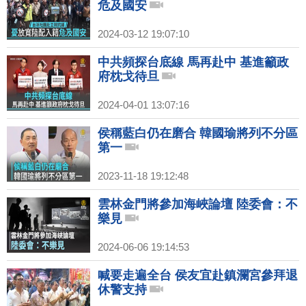
危及國安
2024-03-12 19:07:10
中共頻探台底線 馬再赴中 基進籲政
府枕戈待旦
2024-04-01 13:07:16
侯稱藍白仍在磨合 韓國瑜將列不分區
第一
2023-11-18 19:12:48
雲林金門將參加海峽論壇 陸委會：不
樂見
2024-06-06 19:14:53
喊要走遍全台 侯友宜赴鎮瀾宮參拜退
休警支持