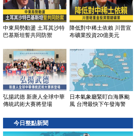
中東局勢動盪 土耳其沙特
降低對中稀土依賴 川普宣
巴基斯坦誓共同防禦
布礦業投資20億美元
弘揚武德 新唐人全球中華
日本氣象廳緊盯白海豚颱
傳統武術大賽將登場
風 台灣最快下午發海警
今日整點新聞