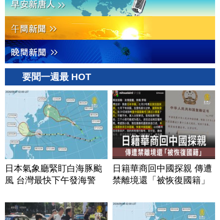
要聞一週最 HOT
日本氣象廳緊盯白海豚颱
日籍華商回中國探親 傳遭
風 台灣最快下午發海警
禁離境還「被恢復國籍」