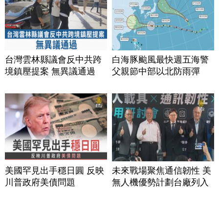
台灣雲林縣議會反中共跨
白海豚颱風最快週五海警
境鎮壓提案 無異議通過
父親節中部以北防雨彈
美國罕見出手穩日圓 反映
未來戰場聚焦通信韌性 美
川普政府美債問題
無人機優勢計劃台廠列入