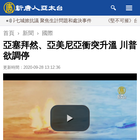
等七城掀抗議 聚焦生計問題和處決事件
《堅不可摧》台中特映
首頁
›
新聞
›
國際
亞塞拜然、亞美尼亞衝突升溫 川普
欲調停
更新時間：2020-09-28 13:12:36