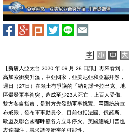
【新唐人亞太台 2020 年 09 月 28 日訊】再來看到，
高加索衝突升溫，中亞國家，亞美尼亞和亞塞拜然，
週日（27日）在領土有爭議的「納哥諾卡拉巴克」地
區爆發軍事衝突，造成至少23人死亡，上百人受傷。
雙方各自指責，是對方先發動軍事挑釁。兩國紛紛宣
布戒嚴，發布軍事動員令。目前包括法國、俄羅斯、
歐盟及聯合國都呼籲各方立即停火。美國總統川普也
表達關注，尋求調停衝突的可能性。