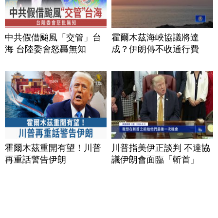
中共假借颱風「交管」台
霍爾木茲海峽協議將達
海 台陸委會怒轟無知
成？伊朗傳不收通行費
霍爾木茲重開有望！川普
川普指美伊正談判 不達協
再重話警告伊朗
議伊朗會面臨「斬首」