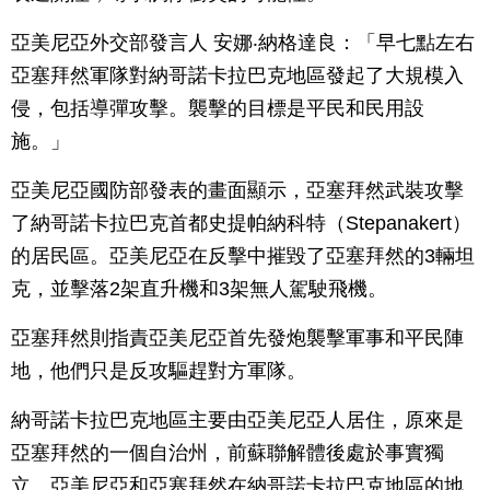
亞美尼亞外交部發言人 安娜‧納格達良：「早七點左右
亞塞拜然軍隊對納哥諾卡拉巴克地區發起了大規模入
侵，包括導彈攻擊。襲擊的目標是平民和民用設
施。」
亞美尼亞國防部發表的畫面顯示，亞塞拜然武裝攻擊
了納哥諾卡拉巴克首都史提帕納科特（Stepanakert）
的居民區。亞美尼亞在反擊中摧毀了亞塞拜然的3輛坦
克，並擊落2架直升機和3架無人駕駛飛機。
亞塞拜然則指責亞美尼亞首先發炮襲擊軍事和平民陣
地，他們只是反攻驅趕對方軍隊。
納哥諾卡拉巴克地區主要由亞美尼亞人居住，原來是
亞塞拜然的一個自治州，前蘇聯解體後處於事實獨
立。亞美尼亞和亞塞拜然在納哥諾卡拉巴克地區的地