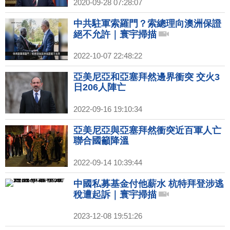
2020-09-28 07:28:07
中共駐軍索羅門？索總理向澳洲保證
絕不允許｜寰宇掃描
2022-10-07 22:48:22
亞美尼亞和亞塞拜然邊界衝突 交火3
日206人陣亡
2022-09-16 19:10:34
亞美尼亞與亞塞拜然衝突近百軍人亡
聯合國籲降溫
2022-09-14 10:39:44
中國私募基金付他薪水 杭特拜登涉逃
稅遭起訴｜寰宇掃描
2023-12-08 19:51:26