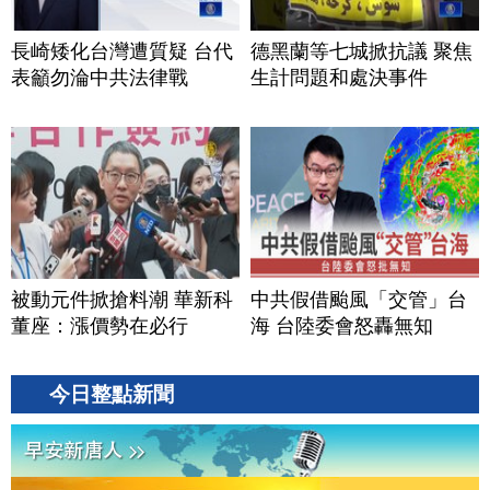
長崎矮化台灣遭質疑 台代
德黑蘭等七城掀抗議 聚焦
表籲勿淪中共法律戰
生計問題和處決事件
被動元件掀搶料潮 華新科
中共假借颱風「交管」台
董座：漲價勢在必行
海 台陸委會怒轟無知
今日整點新聞