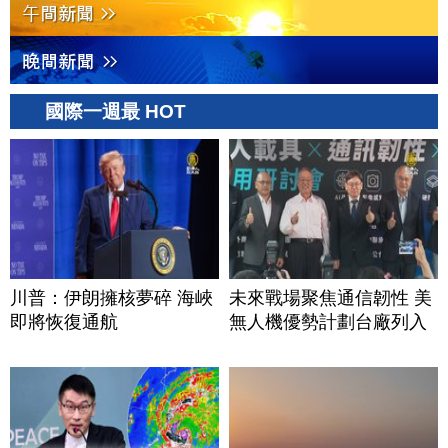
國際一週最 HOT
川普：伊朗擁核夢碎 海峽
未來戰場聚焦通信韌性 美
即將恢復通航
無人機優勢計劃台廠列入