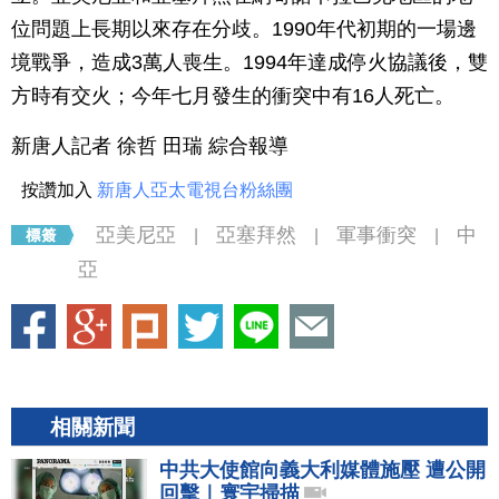
位問題上長期以來存在分歧。1990年代初期的一場邊
境戰爭，造成3萬人喪生。1994年達成停火協議後，雙
方時有交火；今年七月發生的衝突中有16人死亡。
新唐人記者 徐哲 田瑞 綜合報導
按讚加入
新唐人亞太電視台粉絲團
亞美尼亞
亞塞拜然
軍事衝突
中
|
|
|
亞
相關新聞
中共大使館向義大利媒體施壓 遭公開
回擊｜寰宇掃描