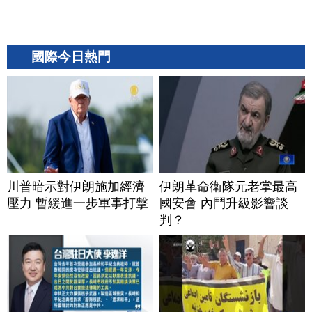
國際今日熱門
川普暗示對伊朗施加經濟
伊朗革命衛隊元老掌最高
壓力 暫緩進一步軍事打擊
國安會 內鬥升級影響談
判？