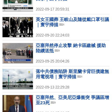
2022-09-17 20:59:31
英女王國葬 王岐山及隨從戴口罩引議
｜寰宇掃描
2022-09-20 22:24:03
亞塞拜然停止攻擊 納卡區繳械 援助
陸續送抵
2023-09-25 20:04:26
落中共債務陷阱 斯里蘭卡背巨債建無
用電視塔｜寰宇掃描
2022-09-13 22:29:28
亞塞拜然、亞美尼亞爆衝突 爭議區增
至23死