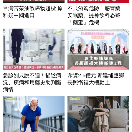
台灣苦茶油致癌物超標 原
不只酒駕危險！感冒藥、
料疑中國進口
安眠藥、提神飲料恐藏
「藥駕」危機
急診別只說不適！描述病
斥資2.5億元 新建埔鹽鄉
況、疾病和用藥史助判斷
長照衛福大樓動土
病情