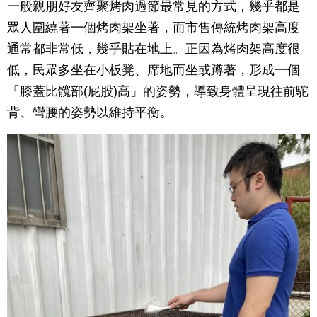
一般親朋好友齊聚烤肉過節最常見的方式，幾乎都是
眾人圍繞著一個烤肉架坐著，而市售傳統烤肉架高度
通常都非常低，幾乎貼在地上。正因為烤肉架高度很
低，民眾多坐在小板凳、席地而坐或蹲著，形成一個
「膝蓋比髖部(屁股)高」的姿勢，導致身體呈現往前駝
背、彎腰的姿勢以維持平衡。