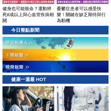
健身也可能致命？運動猝
憂鬱症患者可以感受快
死8成以上與心血管疾病相
樂！關鍵在缺乏期待與行
關
為動機
今日整點新聞
健康一週最 HOT