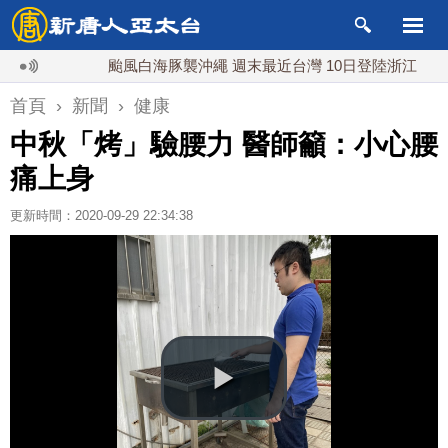
颱風白海豚襲沖繩 週末最近台灣 10日登陸浙江
川普
首頁
›
新聞
›
健康
中秋「烤」驗腰力 醫師籲：小心腰
痛上身
更新時間：2020-09-29 22:34:38