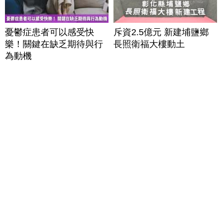
憂鬱症患者可以感受快
斥資2.5億元 新建埔鹽鄉
樂！關鍵在缺乏期待與行
長照衛福大樓動土
為動機