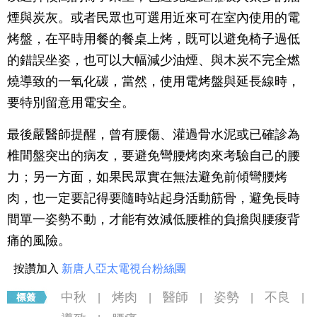
煙與炭灰。或者民眾也可選用近來可在室內使用的電
烤盤，在平時用餐的餐桌上烤，既可以避免椅子過低
的錯誤坐姿，也可以大幅減少油煙、與木炭不完全燃
燒導致的一氧化碳，當然，使用電烤盤與延長線時，
要特別留意用電安全。
最後嚴醫師提醒，曾有腰傷、灌過骨水泥或已確診為
椎間盤突出的病友，要避免彎腰烤肉來考驗自己的腰
力；另一方面，如果民眾實在無法避免前傾彎腰烤
肉，也一定要記得要隨時站起身活動筋骨，避免長時
間單一姿勢不動，才能有效減低腰椎的負擔與腰痠背
痛的風險。
按讚加入
新唐人亞太電視台粉絲團
中秋
烤肉
醫師
姿勢
不良
|
|
|
|
|