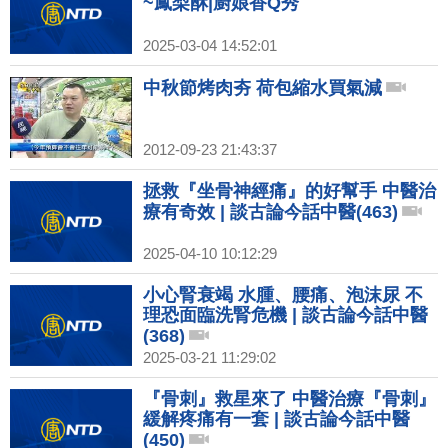
~鳳梨酥|廚娘香Q秀
2025-03-04 14:52:01
中秋節烤肉夯 荷包縮水買氣減
2012-09-23 21:43:37
拯救『坐骨神經痛』的好幫手 中醫治
療有奇效 | 談古論今話中醫(463)
2025-04-10 10:12:29
小心腎衰竭 水腫、腰痛、泡沫尿 不
理恐面臨洗腎危機 | 談古論今話中醫
(368)
2025-03-21 11:29:02
『骨刺』救星來了 中醫治療『骨刺』
緩解疼痛有一套 | 談古論今話中醫
(450)