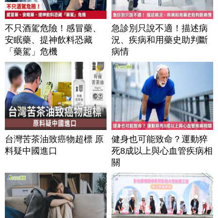
不只酒駕危險！感冒藥、
急診別只說不適！描述病
安眠藥、提神飲料恐藏
況、疾病和用藥史助判斷
「藥駕」危機
病情
台灣苦茶油致癌物超標 原
健身也可能致命？運動猝
料疑中國進口
死8成以上與心血管疾病相
關