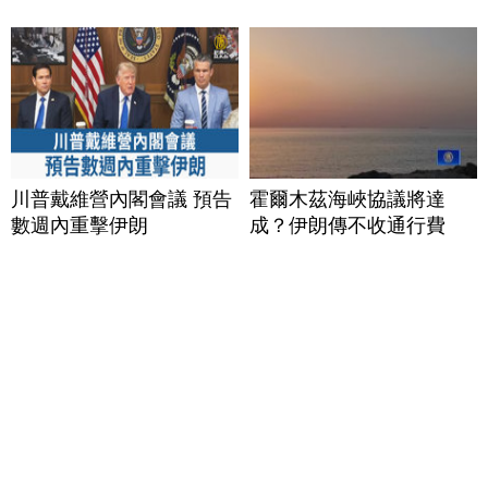
川普戴維營內閣會議 預告
霍爾木茲海峽協議將達
數週內重擊伊朗
成？伊朗傳不收通行費