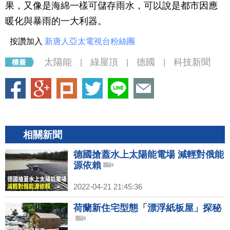
果，又像是海綿一樣可儲存雨水，可以說是都市因應
暖化與暴雨的一大利器。
按讚加入
新唐人亞太電視台粉絲團
太陽能
綠屋頂
德國
科技新聞
|
|
|
相關新聞
德國搶蓋水上太陽能電場 減輕對俄能
源依賴
2022-04-21 21:45:36
荷蘭新住宅型態「漂浮紙板屋」探秘