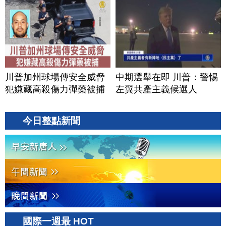
川普加州球場傳安全威脅
中期選舉在即 川普：警惕
犯嫌藏高殺傷力彈藥被捕
左翼共產主義候選人
今日整點新聞
國際一週最 HOT