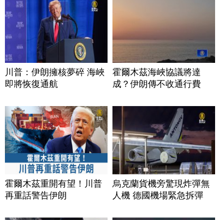
川普：伊朗擁核夢碎 海峽
霍爾木茲海峽協議將達
即將恢復通航
成？伊朗傳不收通行費
霍爾木茲重開有望！川普
烏克蘭貨機旁驚現炸彈無
再重話警告伊朗
人機 德國機場緊急拆彈