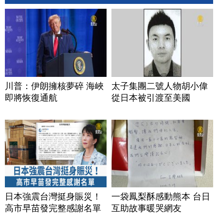
川普：伊朗擁核夢碎 海峽
太子集團二號人物胡小偉
即將恢復通航
從日本被引渡至美國
日本強震台灣挺身賑災！
一袋鳳梨酥感動熊本 台日
高市早苗發完整感謝名單
互助故事暖哭網友