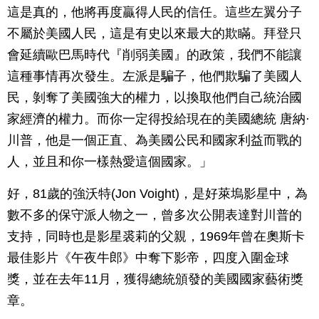
這是真的，他將再度贏得人民的信任。這些左翼分子
不屬於美國人民，這是有史以來最大的欺瞞。拜登只
會延續歐巴馬時代『削弱美國』的政策，我們不能讓
這種事情再次發生。左派是騙子，他們欺騙了美國人
民，剝奪了美國強大的權力，以換取他們自己統治國
家經濟的權力。而你一定得投給現在的美國總統 唐納·
川普，他是一個正直、為美國公民和國家利益而戰的
人，並且和你一樣熱愛這個國家。」
好，81歲的強沃特(Jon Voight)，是好萊塢影星中，為
數不多的保守派人物之一，曾多次公開表達對川普的
支持，同時也是影星裘莉的父親，1969年曾在奧斯卡
最佳影片《午夜牛郎》中奪下影帝，四度入圍金球
獎，並在去年11月，獲得總統頒發的美國國家藝術獎
章。