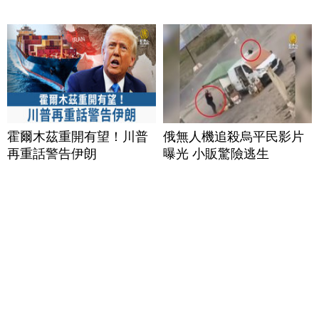
霍爾木茲重開有望！川普
俄無人機追殺烏平民影片
再重話警告伊朗
曝光 小販驚險逃生