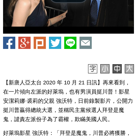
【新唐人亞太台 2020 年 10 月 21 日訊】再來看到，
在一片傾向左派的好萊塢，也有男演員挺川普！影星
安潔莉娜·裘莉的父親 強沃特，日前錄製影片，公開力
挺川普贏得總統大選，並稱民主黨候選人拜登是魔
鬼，譴責左派份子為了霸權，欺瞞美國人民。
好萊塢影星 強沃特：「拜登是魔鬼，川普必將獲勝，