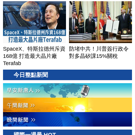
SpaceX、特斯拉德州斥資
防堵中共！川普簽行政令
168億 打造最大晶片廠
對多晶矽課15%關稅
Terafab
今日整點新聞
國際一週最 HOT