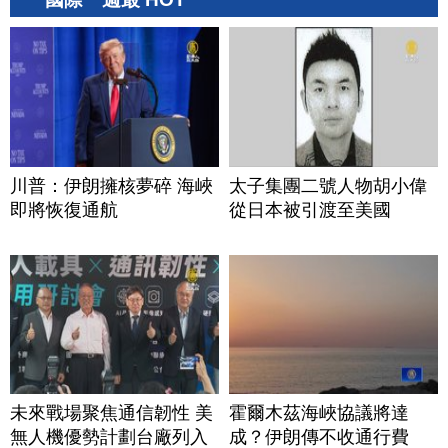
川普：伊朗擁核夢碎 海峽
太子集團二號人物胡小偉
即將恢復通航
從日本被引渡至美國
未來戰場聚焦通信韌性 美
霍爾木茲海峽協議將達
無人機優勢計劃台廠列入
成？伊朗傳不收通行費