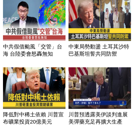
中共假借颱風「交管」台
中東局勢動盪 土耳其沙特
海 台陸委會怒轟無知
巴基斯坦誓共同防禦
降低對中稀土依賴 川普宣
川普預透露美伊談判進展
布礦業投資20億美元
美彈藥充足再擴大生產