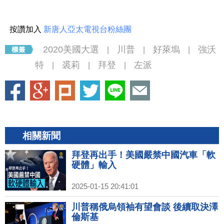
按讚加入
新唐人亞太電視台粉絲團
2020美國大選
川普
好萊塢
強沃
|
|
|
特
裘莉
拜登
左派
|
|
|
相關新聞
拜登再出手！美國嚴禁中國汽車「軟
硬體」輸入
2025-01-15 20:41:01
川普稱俄烏領袖有望會談 後續取決澤
倫斯基