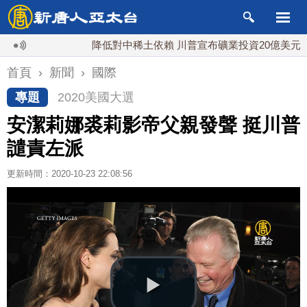
降低對中稀土依賴 川普宣布礦業投資20億美元
首頁
›
新聞
›
國際
專題
2020美國大選
安潔莉娜裘莉影帝父親發聲 挺川普
譴責左派
更新時間：2020-10-23 22:08:56