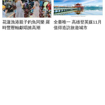
花蓮漁港親子釣魚同樂 羅
全臺唯一 高雄登英媒11月
時豐壓軸獻唱掀高潮
值得造訪旅遊城市