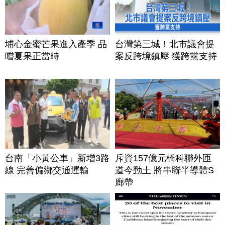
埔心金蜜芒果進入產季 品
台灣第三城！北市議會提
嚐夏果正當時
案反跨境鎮壓 獲跨黨支持
台南「小黃公車」新增3路
斥資157億元橋科聯外匝
線 完善偏鄉交通運輸
道今動土 將串聯半導體S
廊帶