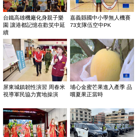
台鐵高雄機廠化身親子樂
嘉義縣國中小學無人機賽
園 讓港都記憶在歡笑中延
73支隊伍空中PK
續
屏東城鎮韌性演習 周春米
埔心金蜜芒果進入產季 品
視導軍民協力實地操演
嚐夏果正當時