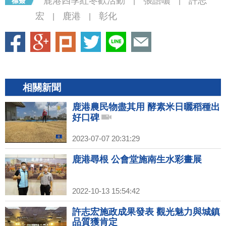
鹿港四季紅冬歡活動
張語噥
許志
|
|
宏
鹿港
彰化
|
|
相關新聞
鹿港農民物盡其用 酵素米日曬稻種出
好口碑
2023-07-07 20:31:29
鹿港尋根 公會堂施南生水彩畫展
2022-10-13 15:54:42
許志宏施政成果發表 觀光魅力與城鎮
品質獲肯定