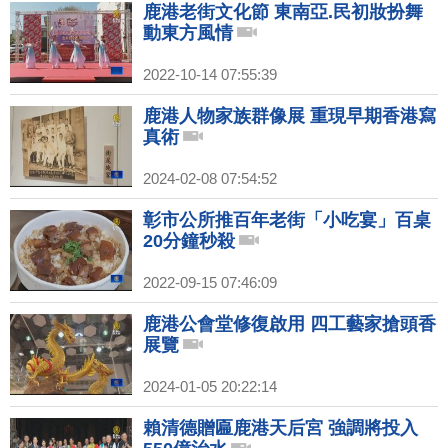
鹿港老街文化節 東南亞.民初妝扮舞
動東方風情
2022-10-14 07:55:39
鹿港人物家族群像展 重現早期香港寫
真術
2024-02-08 07:54:52
彰市公所推百年老街「小吃宴」百桌
20分鐘秒殺
2022-09-15 07:46:09
鹿港公會堂修復啟用 四工藝家搶頭香
展覽
2024-01-05 20:22:14
賴清德贈匾鹿港天后宮 強調將投入