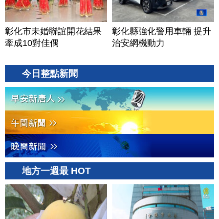
彰化市未婚聯誼開花結果
彰化縣強化警用車輛 提升
牽成10對佳偶
治安網機動力
今日整點新聞
地方一週最 HOT