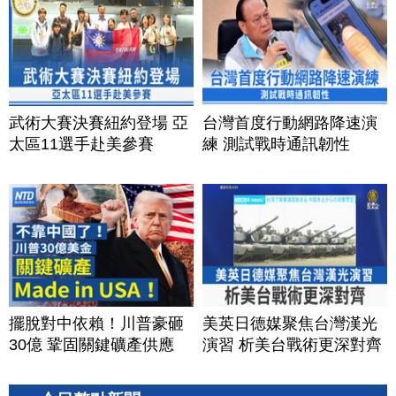
武術大賽決賽紐約登場 亞
台灣首度行動網路降速演
太區11選手赴美參賽
練 測試戰時通訊韌性
擺脫對中依賴！川普豪砸
美英日德媒聚焦台灣漢光
30億 鞏固關鍵礦產供應
演習 析美台戰術更深對齊