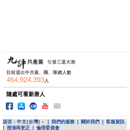
引發三退大潮
目前退出中共黨、團、隊總人數
464,924,393
人
隨處可看新唐人
語言：
中文(台灣)
|
我們的服務
|
關於我們
|
客服資訊
|
澄清與更正
|
倫理委員會