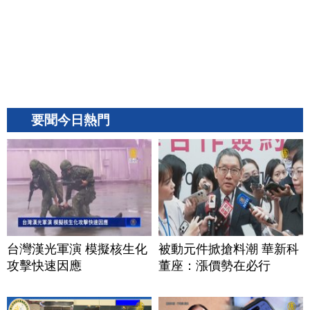
要聞今日熱門
台灣漢光軍演 模擬核生化
被動元件掀搶料潮 華新科
攻擊快速因應
董座：漲價勢在必行