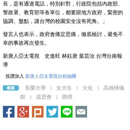
長，是有通過電話，特別針對，行政院包括內政部、
警政署、教育部等各單位，都要跟地方政府，緊密的
協調、盤點，讓台灣的校園安全沒有死角。」
發言人也表示，政府會痛定思痛，徹底檢討，避免不
幸的事故再次發生。
新唐人亞太電視 史進旺 林鈺唐 葉芸汝 台灣台南報
導
按讚加入
新唐人亞太電視台粉絲團
長榮大學
女大生
火化
高雄殯儀
|
|
|
館
追思會
路燈
|
|