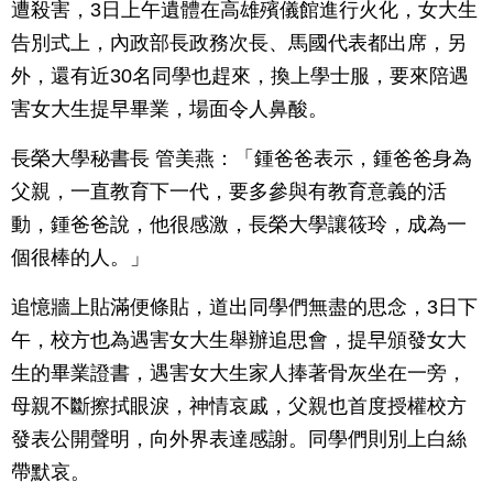
遭殺害，3日上午遺體在高雄殯儀館進行火化，女大生
告別式上，內政部長政務次長、馬國代表都出席，另
外，還有近30名同學也趕來，換上學士服，要來陪遇
害女大生提早畢業，場面令人鼻酸。
長榮大學秘書長 管美燕：「鍾爸爸表示，鍾爸爸身為
父親，一直教育下一代，要多參與有教育意義的活
動，鍾爸爸說，他很感激，長榮大學讓筱玲，成為一
個很棒的人。」
追憶牆上貼滿便條貼，道出同學們無盡的思念，3日下
午，校方也為遇害女大生舉辦追思會，提早頒發女大
生的畢業證書，遇害女大生家人捧著骨灰坐在一旁，
母親不斷擦拭眼淚，神情哀戚，父親也首度授權校方
發表公開聲明，向外界表達感謝。同學們則別上白絲
帶默哀。