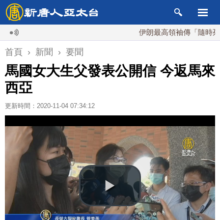
伊朗最高領袖傳「隨時死亡」 
首頁
›
新聞
›
要聞
馬國女大生父發表公開信 今返馬來
西亞
更新時間：2020-11-04 07:34:12