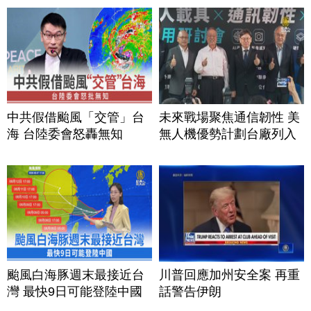
中共假借颱風「交管」台
未來戰場聚焦通信韌性 美
海 台陸委會怒轟無知
無人機優勢計劃台廠列入
颱風白海豚週末最接近台
川普回應加州安全案 再重
灣 最快9日可能登陸中國
話警告伊朗