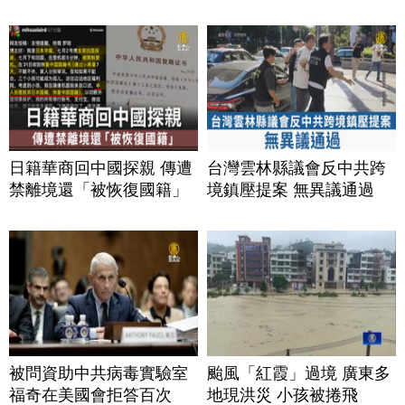
日籍華商回中國探親 傳遭
台灣雲林縣議會反中共跨
禁離境還「被恢復國籍」
境鎮壓提案 無異議通過
被問資助中共病毒實驗室
颱風「紅霞」過境 廣東多
福奇在美國會拒答百次
地現洪災 小孩被捲飛