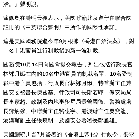
治。」聲明說。
蓬佩奧在聲明最後表示，美國呼籲北京遵守在聯合國
註冊的《中英聯合聲明》中所作的國際性承諾。
這是美國國務院繼今年9月根據《香港自治法案》，對
十名中港官員進行制裁後的新一波制裁。
國務院10月14日向國會提交報告，列出包括行政長官
林鄭月娥在內的10名中港官員的制裁名單。10名受制
裁中港官員包括，行政長官林鄭月娥、特首辦主任兼
國安委祕書長陳國基、律政司司長鄭若驊、保安局局
長李家超、政制及內地事務局局長曾國衞、警務處處
長鄧炳強、中聯辦主任駱惠寧、港澳辦主任夏寶龍、
港澳辦副主任張曉明，及國安公署署長鄭雁雄。
美國總統川普7月簽署的《香港正常化》行政令，要求