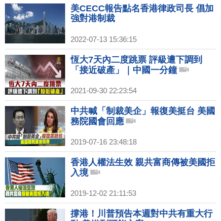
美CECC報告點名香港律政司長 倡加
強對港制裁
2022-07-13 15:36:15
恆大7天內二度跳票 評級遭下調到
「接近破產」｜中國一分鐘
2021-09-30 22:23:54
中共喊「制裁美企」報復美挺台 美國
務院國會回應
2019-07-16 23:48:18
香港人權法生效 親共富商傳被美國拒
入境
2019-12-02 21:11:53
撐港！川普預告本週對中共有重大行