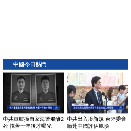
中國今日熱門
中共軍艦撞自家海警船釀2
中共出入境新規 台陸委會
死 掩蓋一年後才曝光
籲赴中國評估風險