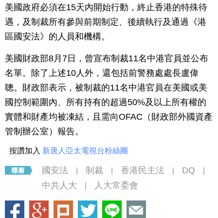
美國政府必須在15天內開始行動，終止香港的特殊待
遇，及制裁所有參與前期制定、後續執行及通過《港
區國安法》的人員和機構。
美國財政部8月7日，曾宣布制裁11名中港官員並公布
名單。除了上述10人外，還包括前警務處處長盧偉
聰。財政部表示，被制裁的11名中港官員在美國或美
國控制範圍內、所有持有的超過50%及以上所有權的
實體和財產均被凍結，且需向OFAC（財政部外國資產
管制辦公室）報告。
按讚加入
新唐人亞太電視台粉絲團
國安法
制裁
香港民主法
DQ
|
|
|
|
中共人大
人大常委會
|