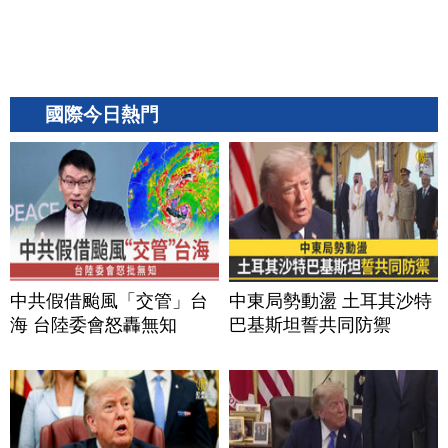
國際今日熱門
中共假借颱風「交管」台
中東局勢動盪 土耳其沙特
海 台陸委會怒轟無知
巴基斯坦誓共同防禦