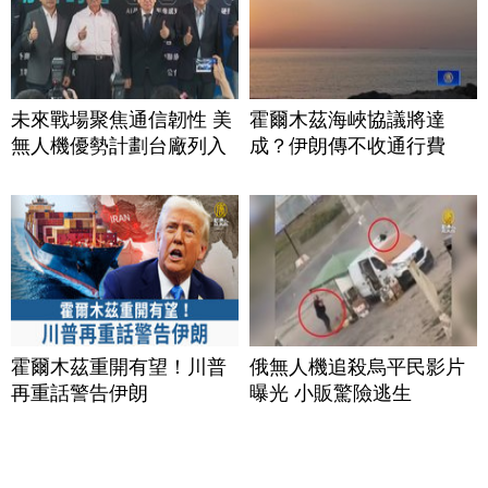
未來戰場聚焦通信韌性 美
霍爾木茲海峽協議將達
無人機優勢計劃台廠列入
成？伊朗傳不收通行費
霍爾木茲重開有望！川普
俄無人機追殺烏平民影片
再重話警告伊朗
曝光 小販驚險逃生