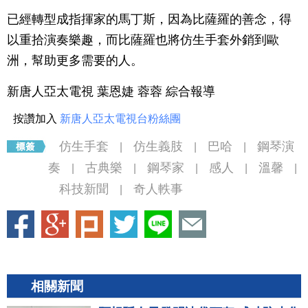
已經轉型成指揮家的馬丁斯，因為比薩羅的善念，得
以重拾演奏樂趣，而比薩羅也將仿生手套外銷到歐
洲，幫助更多需要的人。
新唐人亞太電視 葉恩婕 蓉蓉 綜合報導
按讚加入
新唐人亞太電視台粉絲團
仿生手套
仿生義肢
巴哈
鋼琴演
|
|
|
奏
古典樂
鋼琴家
感人
溫馨
|
|
|
|
|
科技新聞
奇人軼事
|
相關新聞