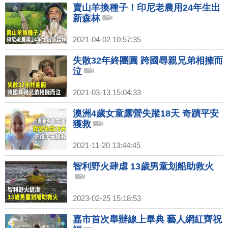
賣山羊換種子！印尼老農用24年生出
新森林
2021-04-02 10:57:35
失散32年終團圓 跨國尋親兄弟相擁而
泣
2021-03-13 15:04:33
澳洲4歲女童露營失蹤18天 奇蹟平安
獲救
2021-11-20 13:44:45
智利野火肆虐 13歲男童划船助救火
2023-02-25 15:18:53
嘉市首次舉辦線上畢典 藝人網紅齊祝