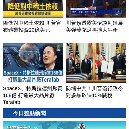
降低對中稀土依賴 川普宣
川普預透露美伊談判進展
布礦業投資20億美元
美彈藥充足再擴大生產
SpaceX、特斯拉德州斥資
防堵中共！川普簽行政令
168億 打造最大晶片廠
對多晶矽課15%關稅
Terafab
今日整點新聞