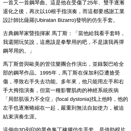
一首又一首鋼琴曲。這是他在受傷了25年、雙手逐漸
退化之後，再次以10根手指演奏，而這都要感謝工業
設計師比薩羅(Ubiratan Bizarro)發明的仿生手套。
古典鋼琴家暨指揮家 馬丁斯：「當他給我看手套時，
我還開玩笑說，這應該是拳擊用的吧，不是讓我再彈
鋼琴用的。」
馬丁斯曾與歐美的管弦樂團合作演出，並錄製巴哈全
部的鋼琴作品。1995年，馬丁斯在保加利亞遭搶受
傷，導致右手失去功能。多年來，他只能用左手和右
手大拇指演奏，但當一種影響肌肉的神經系統疾病
「局部肌張力不全症」(focal dystonia)找上他時，他的
左手也逐漸蜷縮在一起，嚴重到無法自如使力，被迫
結束演奏生涯。
這個由3D列印的黑色氯丁橡膠仿生手套，是借助桿片