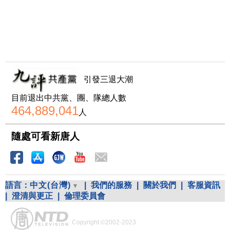
引發三退大潮
目前退出中共黨、團、隊總人數
464,889,041
人
隨處可看新唐人
語言：
中文(台灣)
|
我們的服務
|
關於我們
|
客服資訊
|
澄清與更正
|
倫理委員會
Copyright ©2002-2023