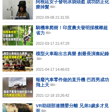
阿根廷女子發明冰袋頭盔 成功防止化
療掉髮
2022-09-08 21:31:55
騎機車爬樹！印度農夫發明採檳榔超
省力
2022-03-17 21:47:29
模型火車敲出古典樂 創最長演奏紀錄
2021-04-17 14:46:03
報廢汽車零件做的直升機 巴西男成功
飛上天
2021-12-18 15:26:42
VR助頭部連體嬰分離 兄弟3歲多才見
面