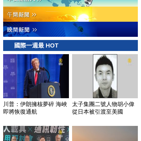
國際一週最 HOT
川普：伊朗擁核夢碎 海峽
太子集團二號人物胡小偉
即將恢復通航
從日本被引渡至美國