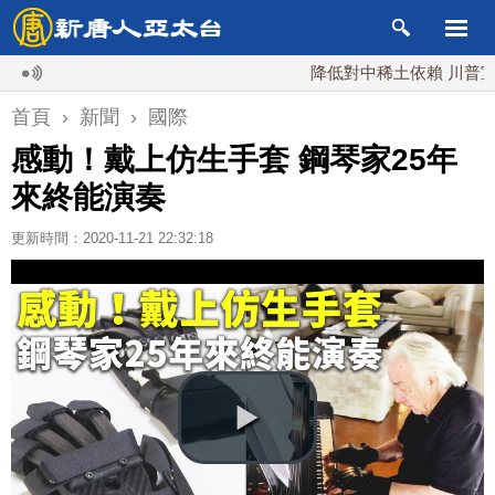
降低對中稀土依賴 川普宣布礦業
首頁
›
新聞
›
國際
感動！戴上仿生手套 鋼琴家25年
來終能演奏
更新時間：2020-11-21 22:32:18