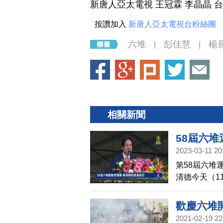
新唐人亞太電視 王冠霖 李晶晶 
按讚加入
新唐人亞太電視台粉絲團
六堆
彭佳慧
楊
|
|
相關新聞
58屆六
2023-03-11 20
第58屆六堆
清德今天（1
蔡英文，祝
歡慶六堆開
2021-02-19 22