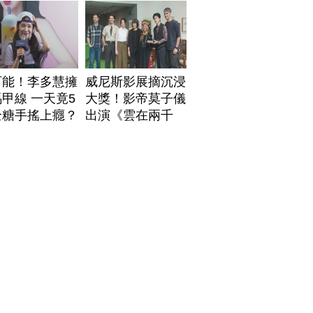
安排身後事
可能！李多慧擁
威尼斯影展摘沉浸
甲線 一天竟5
大獎！影帝莫子儀
全糖手搖上癮？
出演《雲在兩千
米》鬆口秘辛