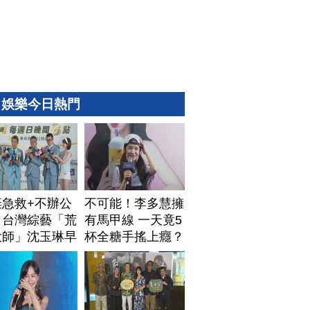
娛樂今日熱門
棄急救+不辦公
不可能！李多慧擁
！台灣綜藝「荒
有馬甲線 一天竟5
大師」沈玉琳早
杯全糖手搖上癮？
排身後事