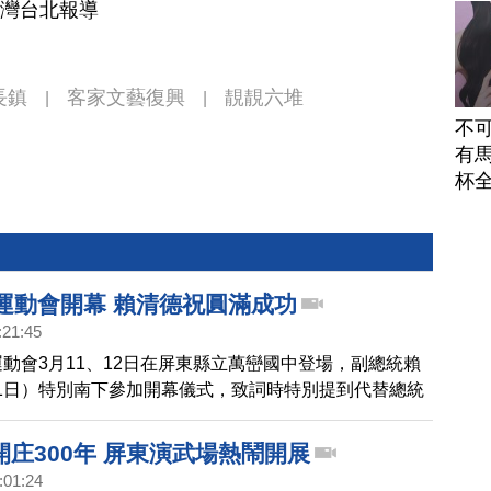
台灣台北報導
長鎮
客家文藝復興
靚靚六堆
|
|
不
有馬
杯
堆運動會開幕 賴清德祝圓滿成功
:21:45
運動會3月11、12日在屏東縣立萬巒國中登場，副總統賴
1日）特別南下參加開幕儀式，致詞時特別提到代替總統
福運動會圓滿成功。
庄300年 屏東演武場熱鬧開展
:01:24