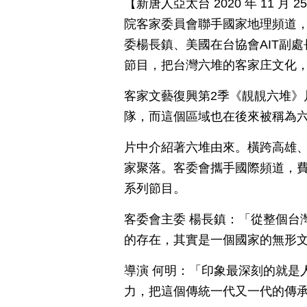
【新唐人亞太台 2020 年 11 
院客家委員會聯手國家地理頻道，
委楊長鎮、美國在台協會AIT副
節目，把台灣六堆的客家庄文化
客家文藝復興第2季《靚靚六堆》
隊，而這個區域也在後來被稱為
片中介紹著六堆由來。橫跨高雄、
家聚落。客委會攜手國際頻道，費
系列節目。
客委會主委 楊長鎮：「從整個台
的存在，其實是一個國家的無形
導演 何明：「印象最深刻的就是
力，把這個傳統一代又一代的傳