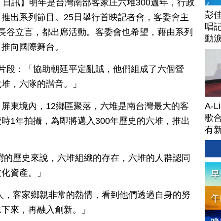
月 25 日訊】明年是台灣南部客家庄六堆300週年，行政
彭佳
推出系列節目。25日舉行首映記者會，客委會主
唱記
處長谷立言，都出席活動。客委會也希望，藉由系列
動
，推向國際舞台。
片段：「協助朝廷平定亂賊，他們組成了六個營
六堆，六隊的諧音。」
A-
屏東境內，12鄉區聚落，六堆是南台灣最大的客
歌合
時1年拍攝，為即將邁入300年歷史的六堆，推出
有
灣的歷史來說，六堆組織的存在，六堆的人群認同
文化資產。」
人，客家鄉親非常的熱情，看到他們透過自身的努
承下來，再融入創新。」