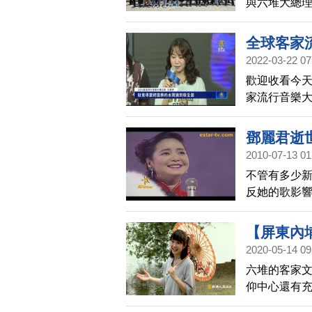
與六堆大總
共創在地富
行六堆旗升
全球客家
2022-03-22 07
歡迎收看今天
家流行音樂
歌后彭佳慧
的創作，希
鄧麗君逝
2010-07-13 01
不管有多少
反她的歌影
非常了不起。
8號和14號
【屏東內
2020-05-14 09
找伯公 
六堆的客家
有趣！｜1
仰中心還有充
是質樸難忘