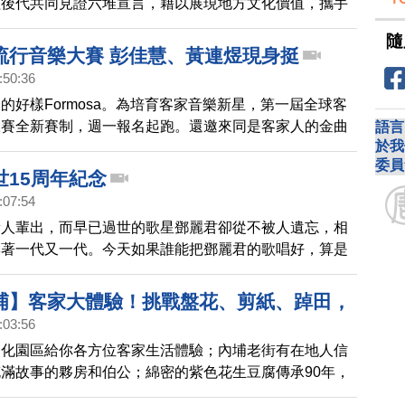
理後代共同見證六堆宣言，藉以展現地方文化價值，攜手
庶豐饒且文化底蘊深厚的六堆。客委會也在六堆忠義祠舉
隨
旗典禮，緬懷客家先祖。
流行音樂大賽 彭佳慧、黃連煜現身挺
:50:36
的好樣Formosa。為培育客家音樂新星，第一屆全球客
大賽全新賽制，週一報名起跑。還邀來同是客家人的金曲
語言
於我
，打造宣傳曲。她也正投入全球客家流行音樂大賽主題曲
委員
望吸引更多優秀歌手及創作者踴躍參與。
世15周年紀念
:07:54
新人輩出，而早已過世的歌星鄧麗君卻從不被人遺忘，相
響著一代又一代。今天如果誰能把鄧麗君的歌唱好，算是
5月8號是鄧麗君逝世15周年紀念，鄧麗君文教基金會於
，分別在臺北和成都舉行紀念演唱會。
埔】客家大體驗！挑戰盤花、剪紙、踔田，
:03:56
、看古厝，品嚐花生豆腐，認識文化也可以很
文化園區給你各方位客家生活體驗；內埔老街有在地人信
000步的繽紛台灣(343)
滿故事的夥房和伯公；綿密的紫色花生豆腐傳承90年，
的客庄好味道！