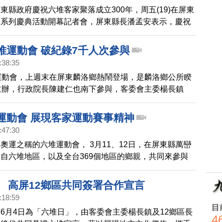
東縣政府慶祝六堆客家聚落成立300年，周五(19)在屏東
辦系列慶典活動開幕記者會，屏東縣長潘孟安表示，慶祝
一整年，客家博物館也將在今年開放，邀請民眾一起來屏
00年的文化底蘊。
堆運動會 破紀錄7千人次參與
:38:35
運動會，上週末在屏東麟洛鄉熱鬧登場，是麟洛鄉公所睽
主辦，行政院長陳建仁也南下參與，客委會主委楊長鎮
動會不只是競技比賽，更是全台客家人情誼交流的盛會，
往參加人數，有超過7千人次參與。
堆運動會 展現客家運動賽事精神
:47:30
奧運之稱的六堆運動會， 3月11、12日，在屏東縣萬巒
自六堆地區，以及全台369個地區的鄉親，共同來參與
一般的球類、田徑及拔河等賽事之外，還有攀岩、幼兒滑
戰等19項競賽，展現客家文化運動賽事的活力。
」 高屏12鄉區共同簽署合作宣言
:18:59
目
6月4日為「六堆日」，由客委會主委楊長鎮及12鄉區長
4