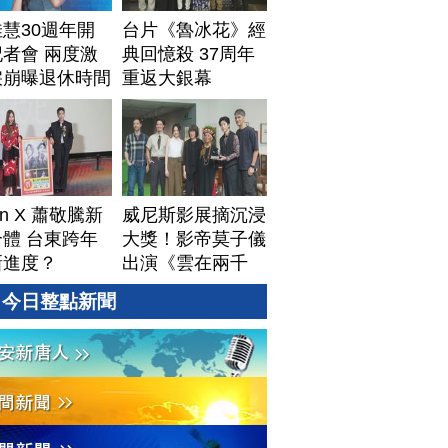
慧30週年開
台片《魯冰花》經
者會 兩度激
典回憶殺 37周年
淚崩曝退休時間
重返大銀幕
Lin X 蕭敬騰新
威尼斯影展摘沉浸
體 台東跨年
大獎！影帝莫子儀
新進度？
出演《雲在兩千
米》鬆口秘辛
今日整點新聞