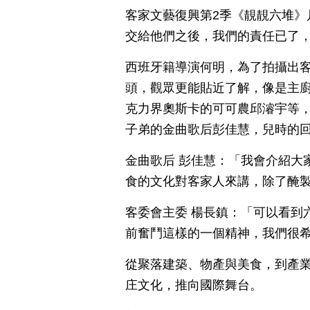
客家文藝復興第2季《靚靚六堆》
交給他們之後，我們的責任已了
西班牙籍導演何明，為了拍攝出
頭，觀眾更能貼近了解，像是主廚
克力界奧斯卡的可可農邱濬宇等
子弟的金曲歌后彭佳慧，兒時的
金曲歌后 彭佳慧：「我會介紹大
食的文化對客家人來講，除了醃
客委會主委 楊長鎮：「可以看到
前奮鬥這樣的一個精神，我們很希
從聚落建築、物產與美食，到產
庄文化，推向國際舞台。