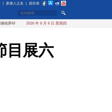
賽
|
新唐人之友
|
節目表
碎 海峽即將恢復通航
2026 年 8 月 6 日 星期四
烏克蘭貨機旁驚現炸彈無人機 德國機場
節目展六