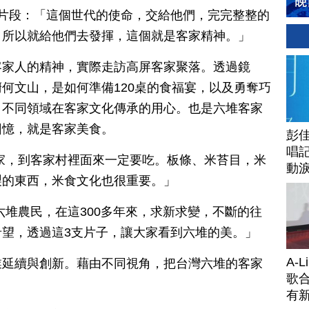
片段：「這個世代的使命，交給他們，完完整整的
，所以就給他們去發揮，這個就是客家精神。」
客家人的精神，實際走訪高屏客家聚落。透過鏡
何文山，是如何準備120桌的食福宴，以及勇奪巧
，不同領域在客家文化傳承的用心。也是六堆客家
回憶，就是客家美食。
彭佳
唱記
家，到客家村裡面來一定要吃。板條、米苔目，米
動
製的東西，米食文化也很重要。」
六堆農民，在這300多年來，求新求變，不斷的往
望，透過這3支片子，讓大家看到六堆的美。」
A-
業延續與創新。藉由不同視角，把台灣六堆的客家
歌合
有