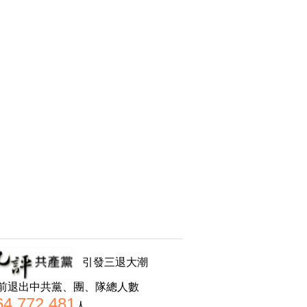
引發三退大潮
前退出中共黨、團、隊總人數
64,772,481
人