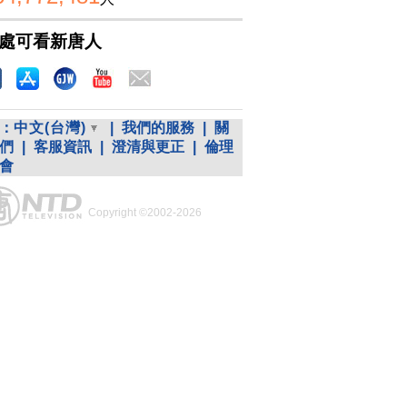
處可看新唐人
：
中文(台灣)
|
我們的服務
|
關
們
|
客服資訊
|
澄清與更正
|
倫理
會
Copyright ©2002-2026