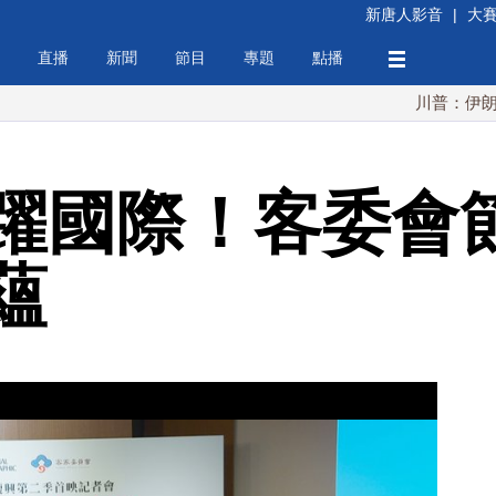
新唐人影音
|
大
直播
新聞
節目
專題
點播
川普：伊朗擁核夢
躍國際！客委會
蘊