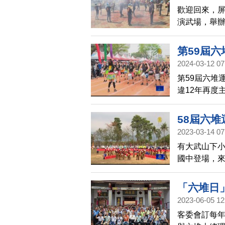
歡迎回來，屏
演武場，舉
活動將持續
東見證六堆3
第59屆六
2024-03-12 07
第59屆六堆
違12年再度
說，六堆運
今年還突破以
58屆六
2023-03-14 07
有大武山下小
國中登場，來
賽事。除了
步車和客庄遊
「六堆日
2023-06-05 12
客委會訂每年