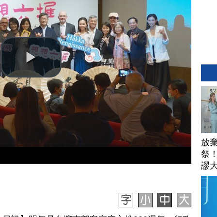
放
祭
謬
安