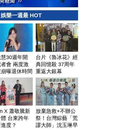
娛樂一週最 HOT
慧30週年開
台片《魯冰花》經
者會 兩度激
典回憶殺 37周年
淚崩曝退休時間
重返大銀幕
Lin X 蕭敬騰新
放棄急救+不辦公
體 台東跨年
祭！台灣綜藝「荒
新進度？
謬大師」沈玉琳早