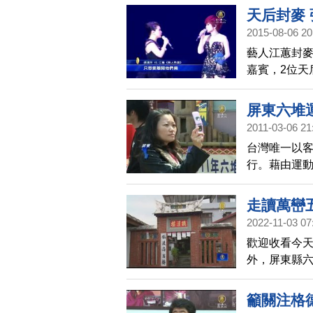
天后封麥
2015-08-06 20
藝人江蕙封麥
嘉賓，2位天
屏東六堆
2011-03-06 21
台灣唯一以客
行。藉由運
走讀萬巒
2022-11-03 07
歡迎收看今天
外，屏東縣六
客家聚落之
座有百年歷
籲關注格