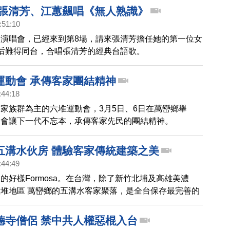
 張清芳、江蕙飆唱《無人熟識》
:51:10
演唱會，已經來到第8場，請來張清芳擔任她的第一位女
后難得同台，合唱張清芳的經典台語歌。
運動會 承傳客家團結精神
:44:18
家族群為主的六堆運動會，3月5日、6日在萬巒鄉舉
動會讓下一代不忘本，承傳客家先民的團結精神。
五溝水伙房 體驗客家傳統建築之美
:44:49
的好樣Formosa。在台灣，除了新竹北埔及高雄美濃
堆地區 萬巒鄉的五溝水客家聚落，是全台保存最完善的
一，同時也是全台灣第一個通過登錄保存的客庄聚落，多
史的特色建築，透過鏡頭一塊欣賞賞。
德寺僧侶 禁中共人權惡棍入台