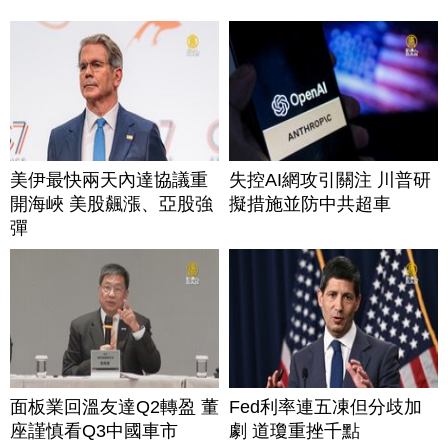
美伊最快兩天內達協議重
失控AI網攻引關注 川普研
開海峽 美股飆漲、亞股強
擬措施並防中共超車
彈
面板業回溫友達Q2轉盈 董
Fed利率連五凍但分歧加
座謹慎看Q3中國車市
劇 道瓊重挫千點