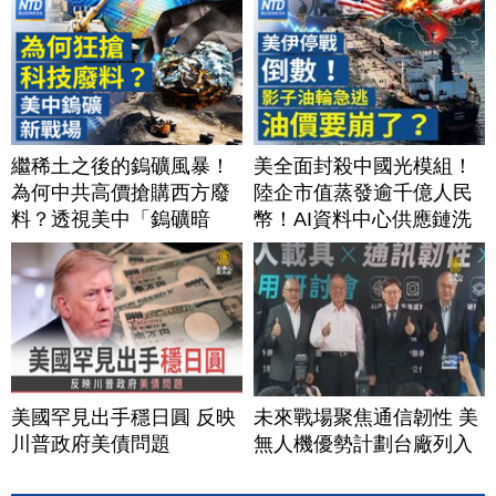
繼稀土之後的鎢礦風暴！
美全面封殺中國光模組！
為何中共高價搶購西方廢
陸企市值蒸發逾千億人民
料？透視美中「鎢礦暗
幣！AI資料中心供應鏈洗
戰」背後不為人知的資源
牌？台灣喜迎轉單！成關
爭奪｜#財經新聞｜
鍵樞紐？｜#財經新聞
20260804(二)
│20260805 (三)
美國罕見出手穩日圓 反映
未來戰場聚焦通信韌性 美
川普政府美債問題
無人機優勢計劃台廠列入