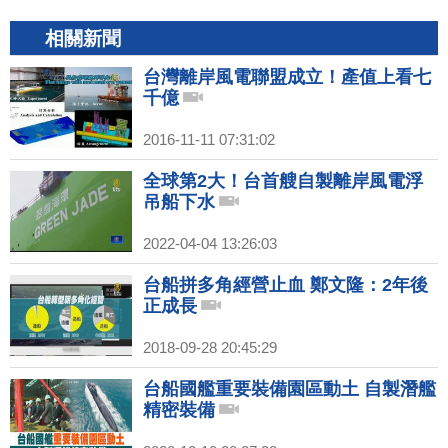
相關新聞
台灣離岸風電聯盟成立！產值上看七
千億
2016-11-11 07:31:02
全球第2大！台首艘自製離岸風電浮
吊船下水
2022-04-04 13:26:03
台船拼多角經營止血 鄭文隆：2年後
正成長
2018-09-28 20:45:29
台船國艦重要裝備園區動土 自製潛艦
精密裝備