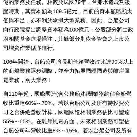
億的業務及任務。相較於民國79年，台船承造成功級
艦時期，其資本額為169.5億元，目前的資本額略顯太
低與不足，亦不利於承攬大型業務。因此，台船公司
向行政院提出調整資本額為100億元，公股部分將由政
府相關基金進場挹注，其餘部分則依金管會之上市公
司增資作業循序進行。
106年開始，台船公司將長期倚賴營收占比達90%以上
的商船業務逐步調降，並全力拓展國艦國造與離岸風
電業務，兩大業務！
自110年起，國艦國造(含公務船)相關業務約佔台船營
收比重達60%～70%。若以台船公司及所有轉投資公
司之合併總營收計算，國艦國造相關業務佔比可望達
55%～65%。在離岸風電方面，未來相關業務可望佔
台船公司年營收比重8%～15%。若以台船公司及所有