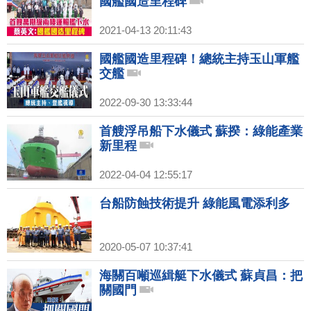
國艦國造里程碑
2021-04-13 20:11:43
國艦國造里程碑！總統主持玉山軍艦
交艦
2022-09-30 13:33:44
首艘浮吊船下水儀式 蘇揆：綠能產業
新里程
2022-04-04 12:55:17
台船防蝕技術提升 綠能風電添利多
2020-05-07 10:37:41
海關百噸巡緝艇下水儀式 蘇貞昌：把
關國門