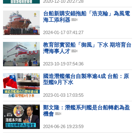
2020-12-10 20:27:28
台船新購安錨拖船「浩克輪」為風電
海工添利器
2024-01-17 07:41:27
教育部實習船「御風」下水 期培育台
灣海事人才
2023-10-19 07:54:36
國造潛艦儎台自製率逾4成 台船：原
型艦9月下水
2023-01-03 17:03:55
鄭文隆：潛艦系列艦是台船轉虧為盈
機會
2024-06-26 19:23:59