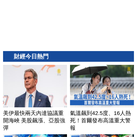
財經今日熱門
美伊最快兩天內達協議重
氣溫飆到42.5度、16人熱
開海峽 美股飆漲、亞股強
死！首爾發布高溫重大警
彈
報