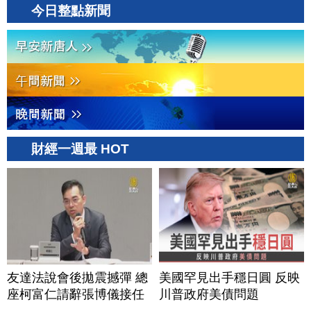
今日整點新聞
財經一週最 HOT
友達法說會後拋震撼彈 總
美國罕見出手穩日圓 反映
座柯富仁請辭張博儀接任
川普政府美債問題