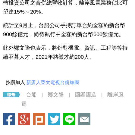
轉投資公司之合併總營收計算，離岸風電業務佔比可
望達15%～20%。
統計至9月止，台船公司手持訂單合約金額約新台幣
900餘億元，尚待執行中金額約新台幣600餘億元。
此外鄭文隆也表示，將針對機電、資訊、工程等等持
續召募人才，2021年將徵才約200人。
按讚加入
新唐人亞太電視台粉絲團
台船
鄭文隆
國鑑國造
離岸風
|
|
|
電