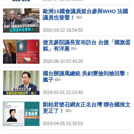
歐洲15國會議員挺台參與WHO 法國
議員也發聲！
2020-03-22 18:54:55
捷克參院議長宣布訪台 台捷「國旗蛋
糕」有洋蔥
2020-06-10 07:43:20
國台辦謾罵總統 吳釗燮撿到槍回擊：
瘋子
2019-02-01 21:23:40
劉柏君號召網友正名台灣 聯合國推文
更正了！
2019-04-05 21:16:53