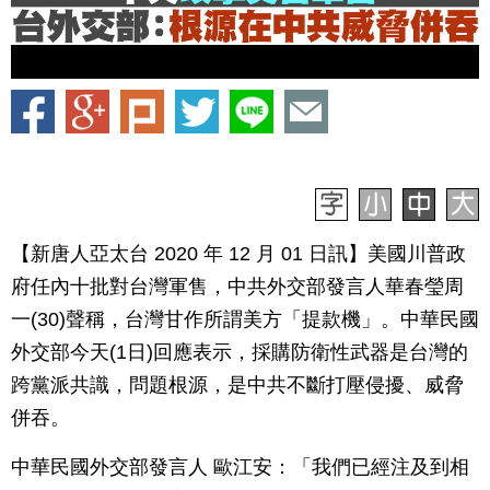
【新唐人亞太台 2020 年 12 月 01 日訊】美國川普政
府任內十批對台灣軍售，中共外交部發言人華春瑩周
一(30)聲稱，台灣甘作所謂美方「提款機」。中華民國
外交部今天(1日)回應表示，採購防衛性武器是台灣的
跨黨派共識，問題根源，是中共不斷打壓侵擾、威脅
併吞。
中華民國外交部發言人 歐江安：「我們已經注及到相