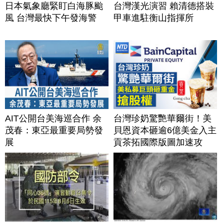
日本氣象廳緊盯白海豚颱
台灣漢光演習 賴清德搭裝
風 台灣最快下午發海警
甲車進駐衡山指揮所
AIT公開台美海巡合作 余
台灣珍奶驚艷華爾街！美
茂春：東亞最重要局勢發
貝恩資本砸逾6億美金入主
展
貢茶拓國際版圖加速攻
美？｜#財經新聞｜
20260806(四)