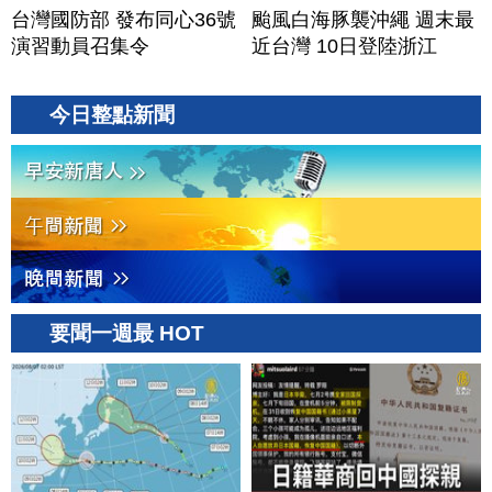
台灣國防部 發布同心36號
颱風白海豚襲沖繩 週末最
演習動員召集令
近台灣 10日登陸浙江
今日整點新聞
要聞一週最 HOT