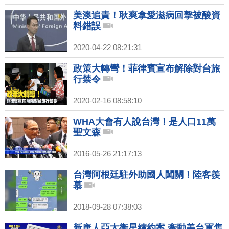
美澳追責！耿爽拿愛滋病回擊被酸資
料錯誤
2020-04-22 08:21:31
政策大轉彎！菲律賓宣布解除對台旅
行禁令
2020-02-16 08:58:10
WHA大會有人說台灣！是人口11萬
聖文森
2016-05-26 21:17:13
台灣阿根廷駐外助國人闖關！陸客羨
慕
2018-09-28 07:38:03
新唐人亞太衛星續約案 牽動美台軍售