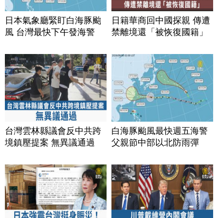
日本氣象廳緊盯白海豚颱
日籍華商回中國探親 傳遭
風 台灣最快下午發海警
禁離境還「被恢復國籍」
台灣雲林縣議會反中共跨
白海豚颱風最快週五海警
境鎮壓提案 無異議通過
父親節中部以北防雨彈