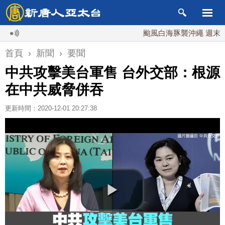
颱風白海豚襲沖繩 週末最近台灣
首頁
›
新聞
›
要聞
中共攻擊美台軍售 台外交部：根源
在中共威脅併吞
更新時間：2020-12-01 20:27:38