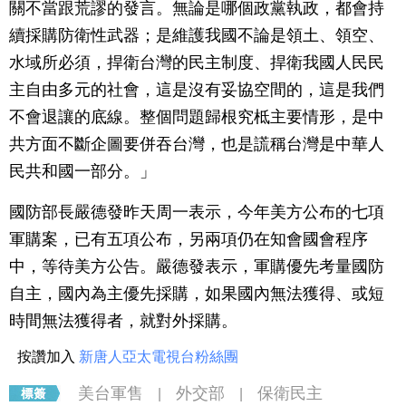
關不當跟荒謬的發言。無論是哪個政黨執政，都會持
續採購防衛性武器；是維護我國不論是領土、領空、
水域所必須，捍衛台灣的民主制度、捍衛我國人民民
主自由多元的社會，這是沒有妥協空間的，這是我們
不會退讓的底線。整個問題歸根究柢主要情形，是中
共方面不斷企圖要併吞台灣，也是謊稱台灣是中華人
民共和國一部分。」
國防部長嚴德發昨天周一表示，今年美方公布的七項
軍購案，已有五項公布，另兩項仍在知會國會程序
中，等待美方公告。嚴德發表示，軍購優先考量國防
自主，國內為主優先採購，如果國內無法獲得、或短
時間無法獲得者，就對外採購。
按讚加入
新唐人亞太電視台粉絲團
美台軍售
外交部
保衛民主
|
|