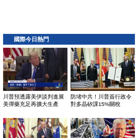
國際今日熱門
川普預透露美伊談判進展
防堵中共！川普簽行政令
美彈藥充足再擴大生產
對多晶矽課15%關稅