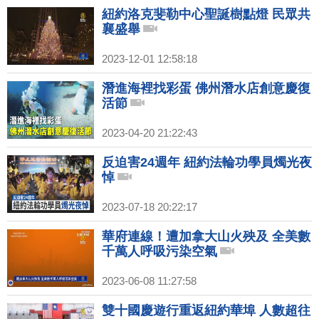
紐約洛克斐勒中心聖誕樹點燈 民眾共
襄盛舉
2023-12-01 12:58:18
潛進海裡找彩蛋 佛州潛水店創意慶復
活節
2023-04-20 21:22:43
反迫害24週年 紐約法輪功學員燭光夜
悼
2023-07-18 20:22:17
華府連線！遭加拿大山火殃及 全美數
千萬人呼吸污染空氣
2023-06-08 11:27:58
雙十國慶遊行重返紐約華埠 人數超往