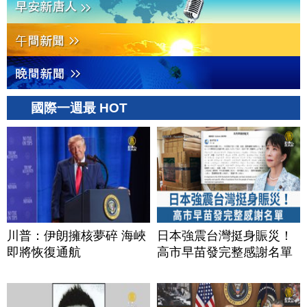
國際一週最 HOT
川普：伊朗擁核夢碎 海峽
日本強震台灣挺身賑災！
即將恢復通航
高市早苗發完整感謝名單