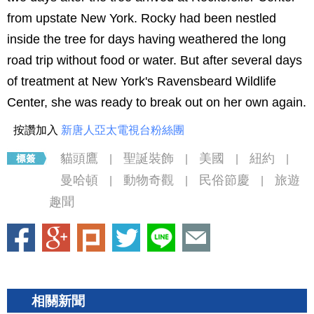
from upstate New York. Rocky had been nestled
inside the tree for days having weathered the long
road trip without food or water. But after several days
of treatment at New York's Ravensbeard Wildlife
Center, she was ready to break out on her own again.
按讚加入
新唐人亞太電視台粉絲團
貓頭鷹
聖誕裝飾
美國
紐約
|
|
|
|
曼哈頓
動物奇觀
民俗節慶
旅遊
|
|
|
趣聞
相關新聞