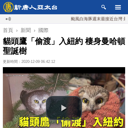
颱風白海豚週末最接近台灣 最快9日
首頁
›
新聞
›
國際
貓頭鷹「偷渡」入紐約 棲身曼哈頓
聖誕樹
更新時間：2020-12-09 06:42:12