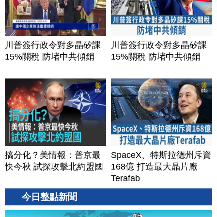
川普簽行政令對多晶矽課
川普簽行政令對多晶矽課
15%關稅 防堵中共傾銷
15%關稅 防堵中共傾銷
搞分化？美情報：普京最
SpaceX、特斯拉德州斥資
快今秋 試探攻擊北約盟國
168億 打造最大晶片廠
Terafab
今日整點新聞