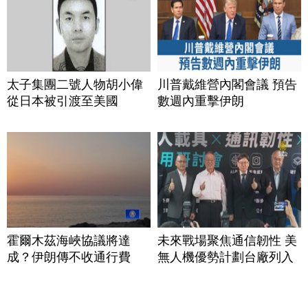
太子集團二號人物胡小偉
川普戴維營內閣會議 預告
從日本被引渡至美國
數週內重擊伊朗
霍爾木茲海峽協議將達
未來戰場聚焦通信韌性 美
成？伊朗傳不收通行費
無人機優勢計劃台廠列入