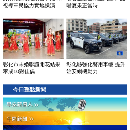
視導軍民協力實地操演
嚐夏果正當時
彰化市未婚聯誼開花結果
彰化縣強化警用車輛 提升
牽成10對佳偶
治安網機動力
今日整點新聞