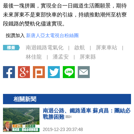
最後一塊拼圖，實現全台一日鐵道生活圈願景，期待
未來屏東不是東部快車的引線，持續推動潮州至枋寮
段鐵路的雙軌化儘速實現。
按讚加入
新唐人亞太電視台粉絲團
南迴鐵路電氣化
啟航
屏東車站
|
|
|
林佳龍
潘孟安
屏東縣
|
|
相關新聞
南迴公路、鐵路通車 蘇貞昌：團結必
戰勝困難
2019-12-23 20:37:48