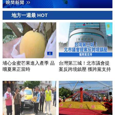
地方一週最 HOT
埔心金蜜芒果進入產季 品
台灣第三城！北市議會提
嚐夏果正當時
案反跨境鎮壓 獲跨黨支持