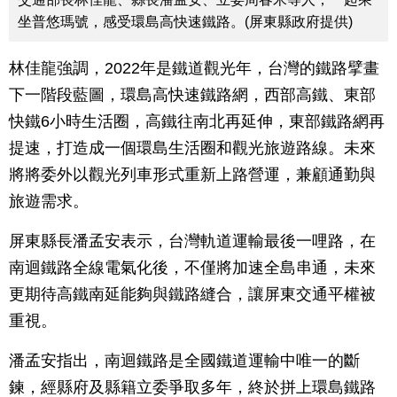
坐普悠瑪號，感受環島高快速鐵路。(屏東縣政府提供)
林佳龍強調，2022年是鐵道觀光年，台灣的鐵路擘畫
下一階段藍圖，環島高快速鐵路網，西部高鐵、東部
快鐵6小時生活圈，高鐵往南北再延伸，東部鐵路網再
提速，打造成一個環島生活圈和觀光旅遊路線。未來
將將委外以觀光列車形式重新上路營運，兼顧通勤與
旅遊需求。
屏東縣長潘孟安表示，台灣軌道運輸最後一哩路，在
南迴鐵路全線電氣化後，不僅將加速全島串通，未來
更期待高鐵南延能夠與鐵路縫合，讓屏東交通平權被
重視。
潘孟安指出，南迴鐵路是全國鐵道運輸中唯一的斷
鍊，經縣府及縣籍立委爭取多年，終於拼上環島鐵路