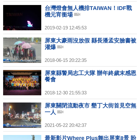
台灣燈會無人機排TAIWAN！IDF戰
機元宵衝場
2019-02-19 12:45:53
屏東大豪雨沒放假 縣長潘孟安臉書被
灌爆
2018-06-15 20:22:35
屏東縣警局志工大隊 辦年終歲末感恩
餐會
2018-12-30 21:55:33
屏東關閉流動夜市 墾丁大街首見空無
一人
2021-05-22 20:42:37
最新影片Where Plus舞出屏東8景 盼