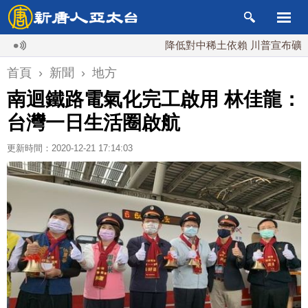
降低對中稀土依賴 川普宣布礦業投資2
首頁
›
新聞
›
地方
南迴鐵路電氣化完工啟用 林佳龍：
台灣一日生活圈啟航
更新時間：2020-12-21 17:14:03