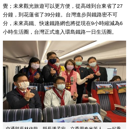
覺；未來觀光旅遊可以更方便，從高雄到台東省了27
分鐘，到花蓮省了39分鐘。台灣進步與鐵路密不可
分，未來高鐵、快速鐵路網也將從現在9小時縮減為6
小時生活圈，台灣正式進入環島鐵路一日生活圈。
交通部長林佳龍、縣長潘孟安、立委周春米等人，一起乘