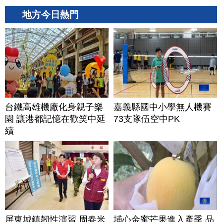
地方今日熱門
台鐵高雄機廠化身親子樂
嘉義縣國中小學無人機賽
園 讓港都記憶在歡笑中延
73支隊伍空中PK
續
屏東城鎮韌性演習 周春米
埔心金蜜芒果進入產季 品