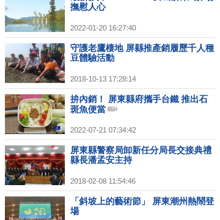
撫慰人心
2022-01-20 16:27:40
守護老鷹棲地 屏縣推產銷履歷千人種
豆體驗活動
2018-10-13 17:28:14
拚內銷！ 屏東縣府攜手台鐵 推出石
斑魚便當
2022-07-21 07:34:42
屏東縣警察局卸新任分局長交接典禮
縣長潘孟安主持
2018-02-08 11:54:46
「斜坡上的藝術節」 屏東潮州熱鬧登
場