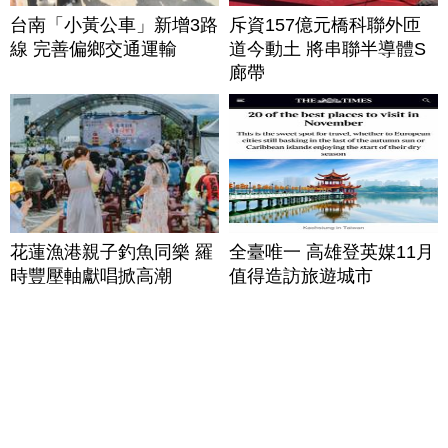
台南「小黃公車」新增3路
斥資157億元橋科聯外匝
線 完善偏鄉交通運輸
道今動土 將串聯半導體S
廊帶
花蓮漁港親子釣魚同樂 羅
全臺唯一 高雄登英媒11月
時豐壓軸獻唱掀高潮
值得造訪旅遊城市