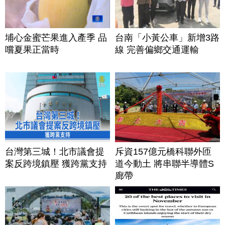
埔心金蜜芒果進入產季 品
台南「小黃公車」新增3路
嚐夏果正當時
線 完善偏鄉交通運輸
台灣第三城！北市議會提
斥資157億元橋科聯外匝
案反跨境鎮壓 獲跨黨支持
道今動土 將串聯半導體S
廊帶