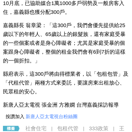
10月底，已協助媒合1萬1000多戶弱勢及一般房客入
住，嘉義縣也獲分配300戶。
嘉義縣長 翁章梁：「這300戶，我們會優先提供給25
歲以下的年輕人、65歲以上的銀髮族，還有家庭受暴
的一些個案或者是身心障礙者；尤其是家庭受暴的個
案跟身心障礙者，整個的租金我們會有6到7折的這樣
的一個折扣。」
縣府表示，這300戶將由得標業者，以「包租包管」及
「代租代管」兩種方式來委託，要讓房東出租放心、
民眾租的安心。
新唐人亞太電視 張金洲 方雅嫻 台灣嘉義採訪報導
按讚加入
新唐人亞太電視台粉絲團
社會住宅
包租代管
333政策
王
|
|
|