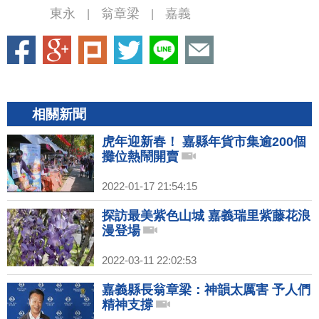
東永
翁章梁
嘉義
|
|
相關新聞
虎年迎新春！ 嘉縣年貨市集逾200個
攤位熱鬧開賣
2022-01-17 21:54:15
探訪最美紫色山城 嘉義瑞里紫藤花浪
漫登場
2022-03-11 22:02:53
嘉義縣長翁章梁：神韻太厲害 予人們
精神支撐