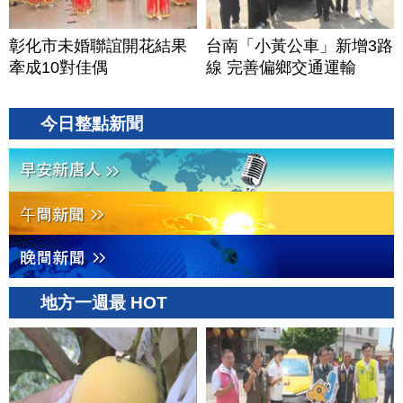
彰化市未婚聯誼開花結果
台南「小黃公車」新增3路
牽成10對佳偶
線 完善偏鄉交通運輸
今日整點新聞
地方一週最 HOT