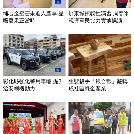
埔心金蜜芒果進入產季 品
屏東城鎮韌性演習 周春米
嚐夏果正當時
視導軍民協力實地操演
彰化縣強化警用車輛 提升
生態殺手「銀合歡」翻轉
治安網機動力
成社區綠金產業