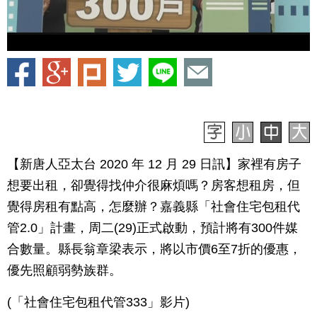
【新唐人亞太台 2020 年 12 月 29 日訊】家裡有房子
想要出租，卻覺得找仲介很麻煩嗎？房客想租房，但
覺得房租有點高，怎麼辦？嘉義縣「社會住宅包租代
管2.0」計畫，周二(29)正式啟動，預計將有300件媒
合數量。縣長翁章梁表示，將以市價6至7折的優惠，
優先照顧弱勢族群。
(「社會住宅包租代管333」影片)