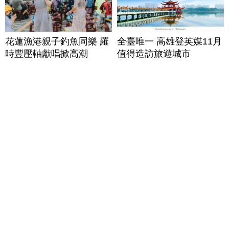
花蓮漁港親子釣魚同樂 羅
全臺唯一 高雄登英媒11月
時豐壓軸獻唱掀高潮
值得造訪旅遊城市