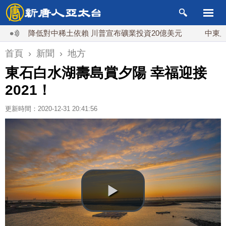
降低對中稀土依賴 川普宣布礦業投資20億美元
中東局勢動盪 
首頁
›
新聞
›
地方
東石白水湖壽島賞夕陽 幸福迎接
2021！
更新時間：2020-12-31 20:41:56