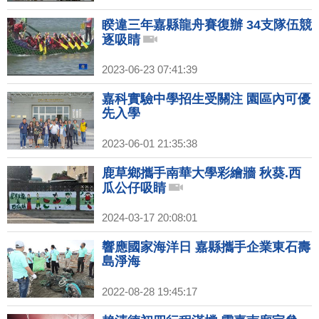
睽違三年嘉縣龍舟賽復辦 34支隊伍競
逐吸睛
2023-06-23 07:41:39
嘉科實驗中學招生受關注 園區內可優
先入學
2023-06-01 21:35:38
鹿草鄉攜手南華大學彩繪牆 秋葵.西
瓜公仔吸睛
2024-03-17 20:08:01
響應國家海洋日 嘉縣攜手企業東石壽
島淨海
2022-08-28 19:45:17