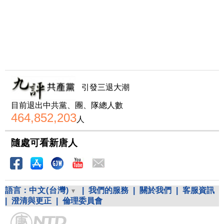
引發三退大潮
目前退出中共黨、團、隊總人數
464,852,203
人
隨處可看新唐人
語言：
中文(台灣)
|
我們的服務
|
關於我們
|
客服資訊
|
澄清與更正
|
倫理委員會