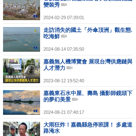
變裝秀
2024-02-29 07:39:01
走訪消失的國土「外傘頂洲」觀生態.
吃海鮮
2024-08-14 07:35:50
嘉義無人機博覽會 展現台灣供應鏈與
人才潛力
2023-08-12 19:52:40
嘉義東石水中屋、壽島 攝影師鏡頭下
的夢幻美景
2024-08-21 07:40:17
大雨狂炸！嘉義縣急停班課！ 多處道
路淹水