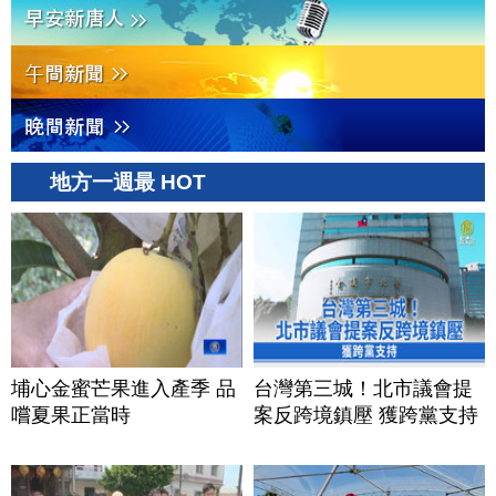
地方一週最 HOT
埔心金蜜芒果進入產季 品
台灣第三城！北市議會提
嚐夏果正當時
案反跨境鎮壓 獲跨黨支持