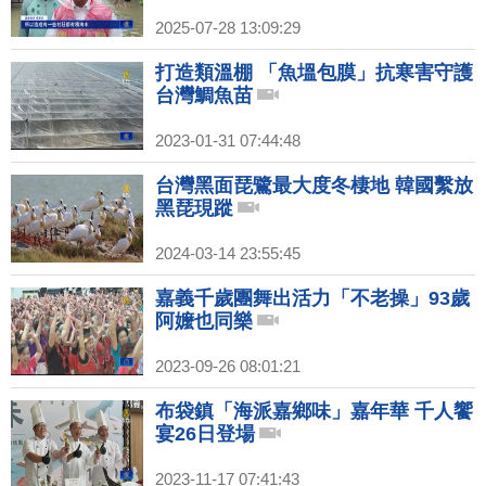
2025-07-28 13:09:29
打造類溫棚 「魚塭包膜」抗寒害守護
台灣鯛魚苗
2023-01-31 07:44:48
台灣黑面琵鷺最大度冬棲地 韓國繫放
黑琵現蹤
2024-03-14 23:55:45
嘉義千歲團舞出活力「不老操」93歲
阿嬤也同樂
2023-09-26 08:01:21
布袋鎮「海派嘉鄉味」嘉年華 千人饗
宴26日登場
2023-11-17 07:41:43