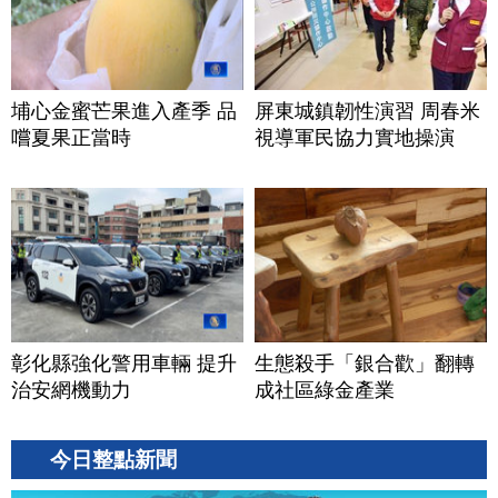
埔心金蜜芒果進入產季 品
屏東城鎮韌性演習 周春米
嚐夏果正當時
視導軍民協力實地操演
彰化縣強化警用車輛 提升
生態殺手「銀合歡」翻轉
治安網機動力
成社區綠金產業
今日整點新聞