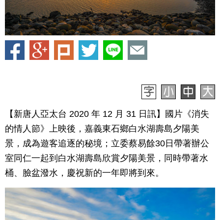
【新唐人亞太台 2020 年 12 月 31 日訊】國片《消失
的情人節》上映後，嘉義東石鄉白水湖壽島夕陽美
景，成為遊客追逐的秘境；立委蔡易餘30日帶著辦公
室同仁一起到白水湖壽島欣賞夕陽美景，同時帶著水
桶、臉盆潑水，慶祝新的一年即將到來。