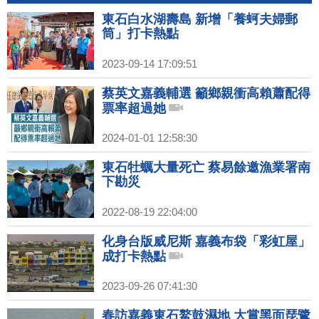
東石白水湖壽島 新增「養蚵夫婦郵
筒」打卡熱點
2023-09-14 17:09:51
蔡英文嘉義輔選 籲鄉親衝高賴蕭配得
票率超過她
2024-01-01 12:58:30
東石牡蠣大量死亡 蔡易餘邀漁業署南
下勘災
2022-08-19 22:04:00
化身台版威尼斯 嘉義布袋「彩虹屋」
成打卡熱點
2023-09-26 07:41:30
春訪嘉義東石鰲鼓濕地 大賞黑面琵鷺