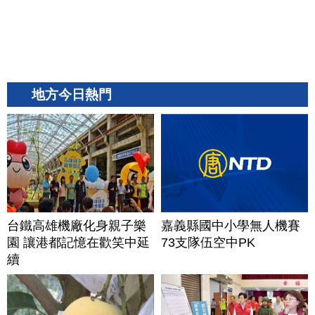
地方今日熱門
台鐵高雄機廠化身親子樂
嘉義縣國中小學無人機賽
園 讓港都記憶在歡笑中延
73支隊伍空中PK
續