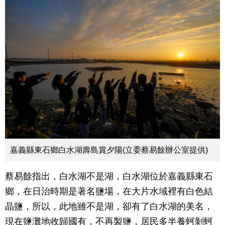
嘉義縣東石鄉白水湖壽島賞夕陽(立委蔡易餘辦公室提供)
蔡易餘指出，白水湖不是湖，白水湖位於嘉義縣東石
鄉，在日治時期是著名鹽場，在大片水域裡有白色結
晶鹽，所以，此地雖不是湖，卻有了白水湖的美名，
現在鹽灘地收歸國有，不再製鹽，居民多半養蚵剝蚵