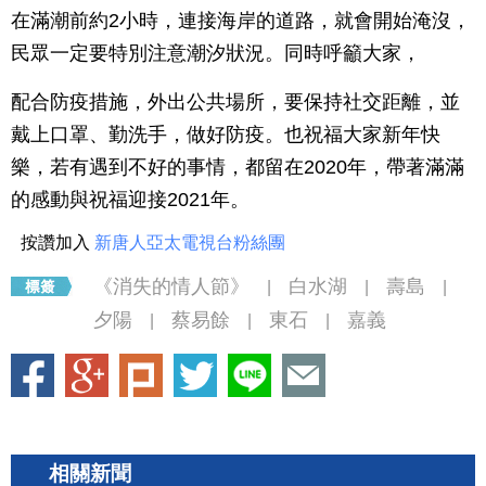
在滿潮前約2小時，連接海岸的道路，就會開始淹沒，
民眾一定要特別注意潮汐狀況。同時呼籲大家，
配合防疫措施，外出公共場所，要保持社交距離，並
戴上口罩、勤洗手，做好防疫。也祝福大家新年快
樂，若有遇到不好的事情，都留在2020年，帶著滿滿
的感動與祝福迎接2021年。
按讚加入
新唐人亞太電視台粉絲團
《消失的情人節》
白水湖
壽島
|
|
|
夕陽
蔡易餘
東石
嘉義
|
|
|
相關新聞