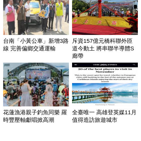
台南「小黃公車」新增3路
斥資157億元橋科聯外匝
線 完善偏鄉交通運輸
道今動土 將串聯半導體S
廊帶
花蓮漁港親子釣魚同樂 羅
全臺唯一 高雄登英媒11月
時豐壓軸獻唱掀高潮
值得造訪旅遊城市