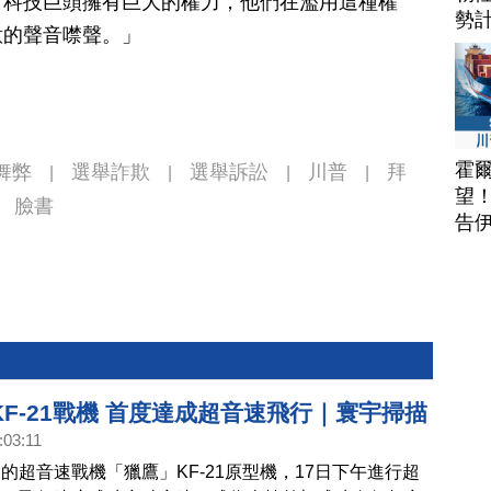
。科技巨頭擁有巨大的權力，他們在濫用這種權
勢
意的聲音噤聲。」
霍
舞弊
選舉詐欺
選舉訴訟
川普
拜
|
|
|
|
望
臉書
告
F-21戰機 首度達成超音速飛行｜寰宇掃描
:03:11
的超音速戰機「獵鷹」KF-21原型機，17日下午進行超