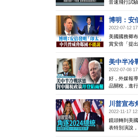
音速飛行試
速飛行的自主
量產。
博明：安
2022-07-12 17
美國國務卿布
賞安倍「提出
此前前白宮
遠；中共深
美中半冷
告鄰國絕不
2022-07-08 17
被該地區大
好，外媒報
品關稅，進
興教授，美
有不同意見
川普宣布角
走向？
2022-11-17 12
鏡頭轉到美國
表特別演說，
總統任內，