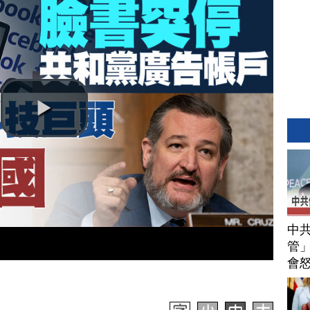
中
管」
會