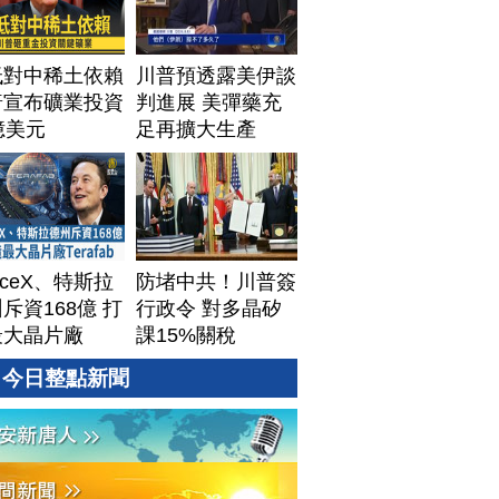
低對中稀土依賴
川普預透露美伊談
普宣布礦業投資
判進展 美彈藥充
億美元
足再擴大生產
aceX、特斯拉
防堵中共！川普簽
斥資168億 打
行政令 對多晶矽
最大晶片廠
課15%關稅
afab
今日整點新聞