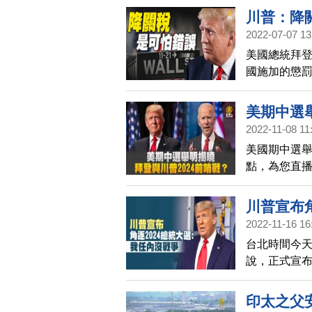
新民調指出
川普：降
州州長德桑蒂
2022-07-07 13
美國總統拜
國施加的懲罰
果拜登政府
誤」。川普
美期中選舉
這些關稅將
2022-11-08 11
照舊。」路透
美國期中選舉
過400件請
點，為您直
續執行涵蓋價
總統川普，
佛州時還透
川普宣布
2024前哨
2022-11-16 16
台北時間今天
說，正式宣布
間，中共和
彈。但是拜
印太之父
國人民一起