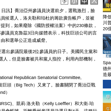
月 04 日訊】喬治亞州參議員決選前夕，選戰激烈，臉
降
議員候選人，洛夫勒和珀杜的籌款廣告帳戶，並被
川
提到，如果廢除《國防授權法案》中的230條款，
20
參議員克魯茲3日向媒體表示，科技巨頭公司的言
自由和選舉公正造成威脅。
要選出參議院最後2位參議員的日子。美國民主黨和
選人，但是臉書被共和黨人指控，利用內部機制，
Sp
德州
造
epublican Senatorial Committee,
Ter
巨頭（Big Tech）又來了。臉書關閉了喬治亞戰
und）
)、凱莉‧洛夫勒（Kelly Loeffler）和大衛‧珀