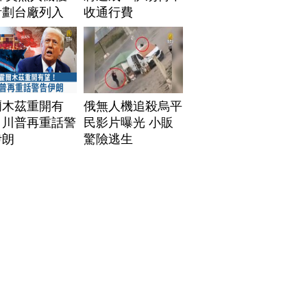
計劃台廠列入
收通行費
爾木茲重開有
俄無人機追殺烏平
！川普再重話警
民影片曝光 小販
伊朗
驚險逃生