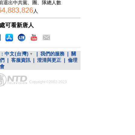
前退出中共黨、團、隊總人數
64,883,826
人
處可看新唐人
：
中文(台灣)
|
我們的服務
|
關
們
|
客服資訊
|
澄清與更正
|
倫理
會
Copyright ©2002-2023