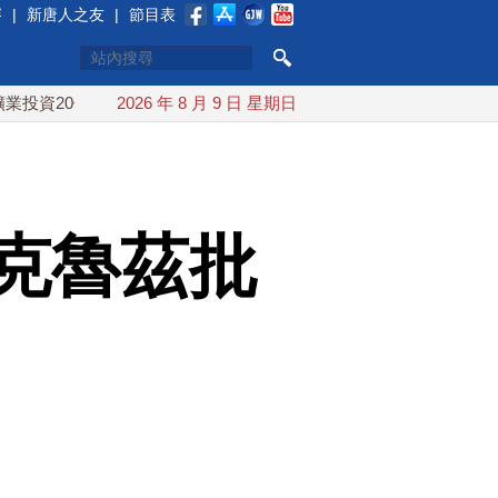
賽
|
新唐人之友
|
節目表
0億美元
中東局勢動盪 土耳其沙特巴基斯坦誓共同防禦
2026 年 8 月 9 日 星期日
克魯茲批