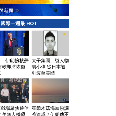
國際一週最 HOT
普：伊朗擁核夢
太子集團二號人物
海峽即將恢復
胡小偉 從日本被
航
引渡至美國
來戰場聚焦通信
霍爾木茲海峽協議
 美無人機優
將達成？伊朗傳不