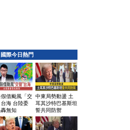
國際今日熱門
共假借颱風「交
中東局勢動盪 土
台海 台陸委
耳其沙特巴基斯坦
怒轟無知
誓共同防禦