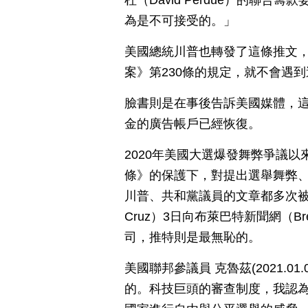
杜（David Perdue）的聯
為是不可接受的。」
美國總統川普也轉發了這條推文
案》第230條的規定，就不會遇
臉書則是在事後告訴美國媒體，
金的廣告帳戶已經恢復。
2020年美國大選爆發舞弊爭議以
條》的保護下，對提出選舉舞弊
川普、共和黨議員的文章都多次被
Cruz）3日向布萊巴特新聞網（Br
司，推特則是最無恥的。
美國聯邦參議員 克魯茲(2021.
的。科技巨頭的審查制度，我認