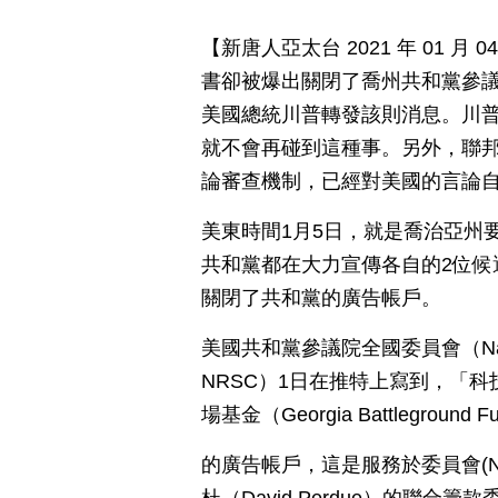
【新唐人亞太台 2021 年 01 
書卻被爆出關閉了喬州共和黨參
美國總統川普轉發該則消息。川普
就不會再碰到這種事。另外，聯邦
論審查機制，已經對美國的言論
美東時間1月5日，就是喬治亞州
共和黨都在大力宣傳各自的2位候
關閉了共和黨的廣告帳戶。
美國共和黨參議院全國委員會（National R
NRSC）1日在推特上寫到，「科技
場基金（Georgia Battleground F
的廣告帳戶，這是服務於委員會(NRSC