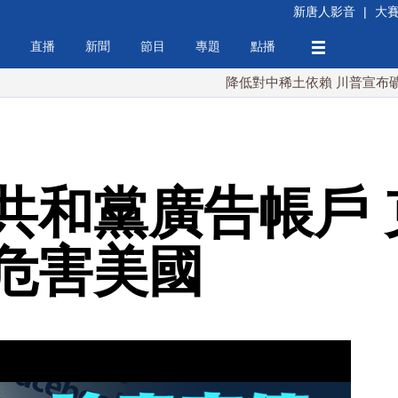
新唐人影音
|
大
直播
新聞
節目
專題
點播
降低對中稀土依賴 川普宣布礦業投資2
共和黨廣告帳戶 
危害美國