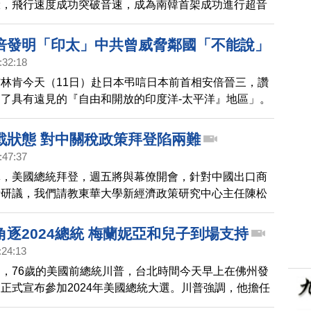
驗，飛行速度成功突破音速，成為南韓首架成功進行超音
研發飛機。KF-21在去年7月完成首飛，預計2026年開始
倍發明「印太」中共曾威脅鄰國「不能說」
:32:18
林肯今天（11日）赴日本弔唁日本前首相安倍晉三，讚
了具有遠見的『自由和開放的印度洋-太平洋』地區」。
副國家安全顧問博明披露，安倍發明「印太」一詞影響深
知專用詞彙在塑造人們思維方面的力量，指示其外交官警
戰狀態 對中關稅政策拜登陷兩難
要說「印太」。然而威脅失敗了，這個詞開始廣泛傳播，
:47:37
部分及其它地區的國家完全接受。
導，美國總統拜登，週五將與幕僚開會，針對中國出口商
行研議，我們請教東華大學新經濟政策研究中心主任陳松
國內部現在，包括行政團隊，還有企業界，其實對降關稅
，加上美中關係依舊緊繃，您怎麼研判拜登政府後續政策
逐2024總統 梅蘭妮亞和兒子到場支持
:24:13
，76歲的美國前總統川普，台北時間今天早上在佛州發
正式宣布參加2024年美國總統大選。川普強調，他擔任
沒有爆發戰爭，中共、俄羅斯、北韓都受到制約。外媒最