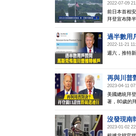
2022-07-09 21
前日本首相
拜登宣布降
訊表達遺憾
際影響力。
過半數用
四方安全對
2022-11-21 11
週六，推特
再與川普
2023-04-11 07
美國總統拜登
著，80歲的
沒發現南
2023-01-02 22
宇掃描
根據北韓官