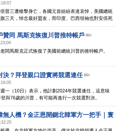
:18:07
安倍晉三遭槍擊身亡，各國元首紛紛表達哀悼，美國總統
半旗三天，悼念最好盟友，而印度、巴西領袖也對安倍死
與哀悼。分析認為，安倍任職首相提升日本國家形象和國
像是在推動自由開放的印太地區，促成美、日、印、澳，
戶贊同 馬斯克恢復川普推特帳戶
話，成為對抗中共野心擴張的堡壘。
:23:04
新老闆馬斯克正式恢復了美國前總統川普的推特帳戶。
對決？拜登親口證實將競選連任
:16:05
週一（10日）表示，他計劃2024年競選連任，這意味
拜登與76歲的川普，有可能再進行一次競選對決。
韓無人機？金正恩開鍘北韓軍方一把手｜寰
:32:25
媒報導，在北韓軍方地位崇高、僅次於北韓領導人金正恩