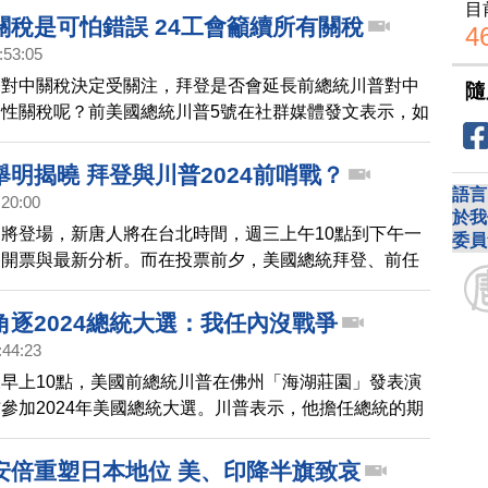
目
，川普目前仍是共和黨內，競選總統的最受歡迎人選，佛
關稅是可怕錯誤 24工會籲續所有關稅
4
斯排名第2。
:53:05
登對中關稅決定受關注，拜登是否會延長前總統川普對中
隨
性關稅呢？前美國總統川普5號在社群媒體發文表示，如
決定通過取消對中關稅來對抗通膨，將是一個「可怕的錯
表示，「這樣做將讓中共收到有史以來最大的禮物。取消
明揭曉 拜登與川普2024前哨戰？
是一個清晰的訊號，表明美國軟弱、效率低下，並且一切
語言
:20:00
社報導，截至5號晚間，美國貿易代表辦公室已經收到超
於我
將登場，新唐人將在台北時間，週三上午10點到下午一
委員
求，要求維持對中關稅。其中，24個工會委員會要求，繼
播開票與最新分析。而在投票前夕，美國總統拜登、前任
值3700億美元中國進口商品的所有關稅。
分別在佛羅里達州、紐約州等地，為候選人造勢。川普在
露，可能再次參選總統，期中選舉是否成為，川普與拜登
角逐2024總統大選：我任內沒戰爭
戰，受到關注。
:44:23
早上10點，美國前總統川普在佛州「海湖莊園」發表演
參加2024年美國總統大選。川普表示，他擔任總統的期
俄羅斯政權都受到了制約，北韓沒有發射過一枚遠程飛
登上任後，通貨膨脹、戰爭威脅等危機一一發生，呼籲美
安倍重塑日本地位 美、印降半旗致哀
對抗大規模的腐敗力量。