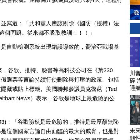
合籌款委員會帳號。距離喬州參議員決選只剩4天，這種行
，並寫道：「共和黨人應該剔除《國防（授權）法
到這個問題。從來都不吸取教訓！！！」
這是自動檢測系統出現錯誤導致的，喬治亞戰場基
來，谷歌、推特、臉書等高科技公司在《第230
川
、假選票等言論持續行使刪除與打壓的政策。包括
碎 
通
隱藏或貼上標籤。美國聯邦參議員克魯茲（Ted
eitbart News）表示，谷歌是地球上最危險的公
01.03)：「谷歌險然是最危險的，推特是最厚顏無恥
未
為是這個國家言論自由面臨的最大的威脅，也是對
韌性