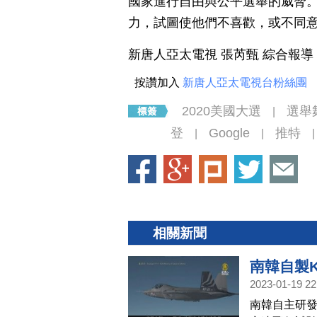
國家進行自由與公平選舉的威脅
力，試圖使他們不喜歡，或不同
新唐人亞太電視 張芮甄 綜合報導
按讚加入
新唐人亞太電視台粉絲團
2020美國大選
選舉
|
登
Google
推特
|
|
|
相關新聞
南韓自製K
2023-01-19 22
南韓自主研發