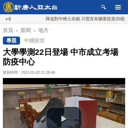
降低對中稀土依賴 川普宣布礦業投資20億美元
首頁
›
新聞
›
地方
專題
中國疫情
大學學測22日登場 中市成立考場
防疫中心
更新時間：2021-01-20 21:29:46