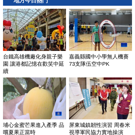
地方今日熱門
台鐵高雄機廠化身親子樂
嘉義縣國中小學無人機賽
園 讓港都記憶在歡笑中延
73支隊伍空中PK
續
埔心金蜜芒果進入產季 品
屏東城鎮韌性演習 周春米
嚐夏果正當時
視導軍民協力實地操演