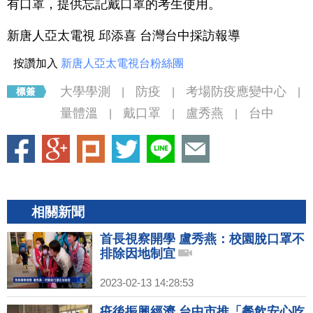
有口罩，提供忘記戴口罩的考生使用。
新唐人亞太電視 邱添喜 台灣台中採訪報導
按讚加入
新唐人亞太電視台粉絲團
大學學測
防疫
考場防疫應變中心
|
|
|
量體溫
戴口罩
盧秀燕
台中
|
|
|
相關新聞
首長視察開學 盧秀燕：校園脫口罩不
排除因地制宜
2023-02-13 14:28:53
疫後振興經濟 台中市推「餐飲安心吃