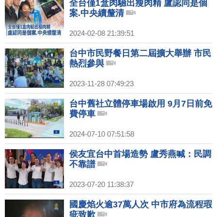
全台僅1盒肉驗出瘦肉精 盧認同是個
案.中央續釐清
2024-02-08 21:39:51
台中市民野餐日第二屆擴大舉辦 市民
熱烈參與
2023-11-28 07:49:23
台中舊社立體停車場啟用 9月7日前免
費停車
2024-07-10 07:51:58
侯友宜台中首場造勢 盧秀燕喊：民調
不靠譜
2023-07-20 11:38:37
國慶焰火逾37萬人次 中市府為流程瑕
疵致歉