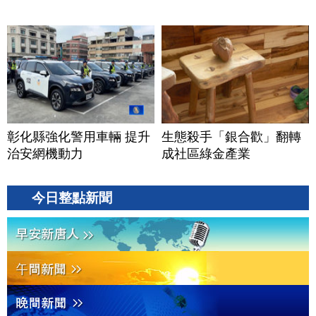
彰化縣強化警用車輛 提升
生態殺手「銀合歡」翻轉
治安網機動力
成社區綠金產業
今日整點新聞