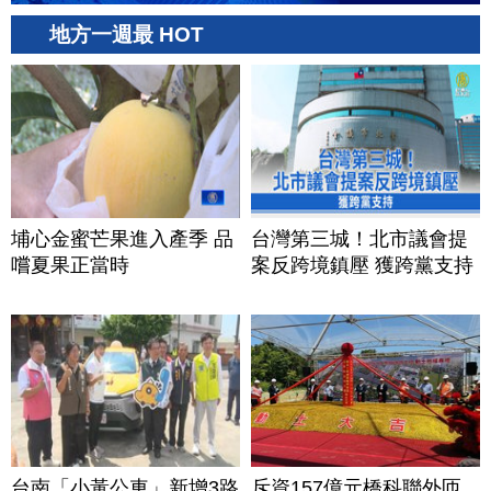
地方一週最 HOT
埔心金蜜芒果進入產季 品
台灣第三城！北市議會提
嚐夏果正當時
案反跨境鎮壓 獲跨黨支持
台南「小黃公車」新增3路
斥資157億元橋科聯外匝