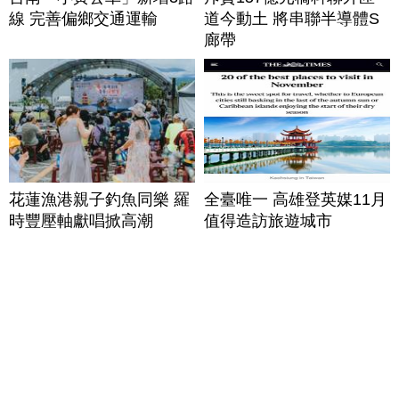
線 完善偏鄉交通運輸
道今動土 將串聯半導體S
廊帶
花蓮漁港親子釣魚同樂 羅
全臺唯一 高雄登英媒11月
時豐壓軸獻唱掀高潮
值得造訪旅遊城市