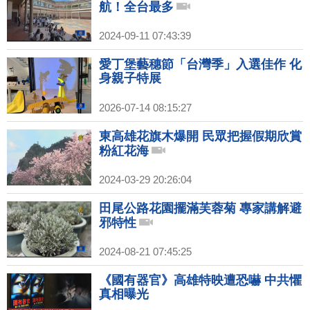
航！全台最多
2024-09-11 07:43:39
愛丁堡藝穗節「台灣季」入選佳作 化
身親子特展
2026-07-14 08:15:27
東高雄花旗木爆開 民眾把握假期欣賞
粉紅花海
2024-03-29 20:26:04
田尾公路花園擺滿芙蓉菊 專家講解避
邪特性
2024-08-21 07:45:25
《國有器官》高雄特映遭恐嚇 中共懼
真相曝光