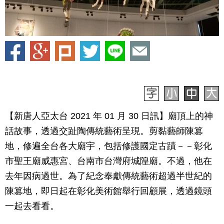
【新唐人亞太台 2021 年 01 月 30 日訊】廟頂上的神
話故事，透過交趾陶傳統藝術呈現。剪黏藝師陳篡
地，修遍全台各大廟宇，包括修護國定古蹟－－彰化
市聖王廟威惠宮、台南市台灣府城隍廟。不過，他在
去年因病過世。為了紀念奉獻傳統藝術超過半世紀的
陳篡地，即日起在彰化美術館舉行回顧展，透過鏡頭
一起去看看。