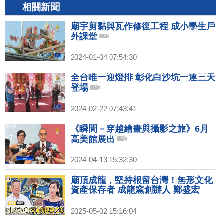
相關新聞
廟宇剪黏與瓦作修復工程 成小學生戶
外課堂
2024-01-04 07:54:30
全台唯一迎燈排 彰化白沙坑一連三天
登場
2024-02-22 07:43:41
《瞬間－穿越繪畫與攝影之旅》6月
高美館展出
2024-04-13 15:32:30
廟頂成龍，堅持根留台灣！無形文化
資產保存者 成龍窯創辦人 鄭盛宏
2025-05-02 15:16:04