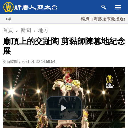
颱風白海豚週末最接近台灣 最
首頁
›
新聞
›
地方
廟頂上的交趾陶 剪黏師陳篡地紀念
展
更新時間：2021-01-30 14:58:54