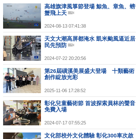
高雄旗津風箏節登場 鯨魚、章魚、螃
蟹飛上天
2024-08-13 07:41:38
天文大潮高屏都淹水 凱米颱風逼近居
民先預防
2024-07-22 20:20:56
第26屆磺溪美展盛大登場 十類藝術
創作綻放光彩
2025-11-06 17:28:52
彰化兒童藝術節 首波探索員林的聲音
免費入場
2024-07-17 07:55:25
文化部校外文化體驗 彰化300車次啟