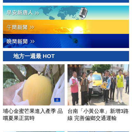
地方一週最 HOT
埔心金蜜芒果進入產季 品
台南「小黃公車」新增3路
嚐夏果正當時
線 完善偏鄉交通運輸