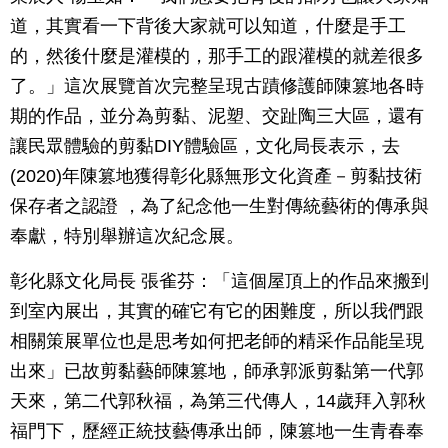
道，其實看一下背後大家就可以知道，什麼是手工
的，然後什麼是灌模的，那手工的跟灌模的就差很多
了。」這次展覽首次完整呈現古蹟修護師陳篡地各時
期的作品，並分為剪黏、泥塑、交趾陶三大區，還有
讓民眾體驗的剪黏DIY體驗區，文化局長表示，去
(2020)年陳篡地獲得彰化縣無形文化資產－剪黏技術
保存者之認證 ，為了紀念他一生對傳統藝術的傳承與
奉獻，特別舉辦這次紀念展。
彰化縣文化局長 張雀芬：「這個屋頂上的作品來搬到
到室內展出，其實的確它有它的困難度，所以我們跟
相關策展單位也是思考如何把老師的精采作品能呈現
出來」已故剪黏藝師陳篡地，師承郭派剪黏第一代郭
天來，第二代郭秋福，為第三代傳人，14歲拜入郭秋
福門下，歷經正統技藝傳承出師，陳篡地一生青春奉