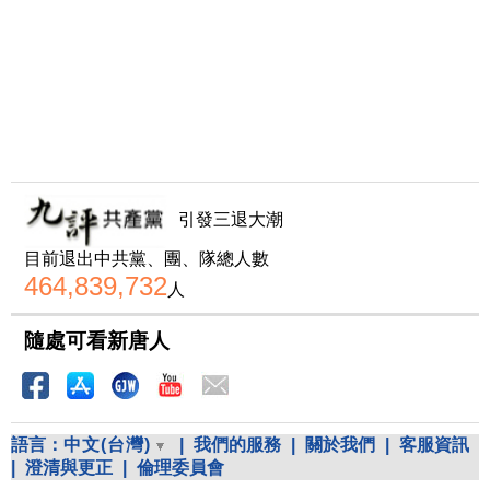
引發三退大潮
目前退出中共黨、團、隊總人數
464,839,732
人
隨處可看新唐人
語言：
中文(台灣)
|
我們的服務
|
關於我們
|
客服資訊
|
澄清與更正
|
倫理委員會