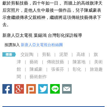
獻於剪黏技藝，四十年如一日 。而牆上的高雄旗津天
后宮照片，是他人生中最後一個作品，兒子陳威豪表
示會繼續傳承父親精神，繼續將這項傳統技藝傳承下
去。
新唐人亞太電視 葉錫鴻 台灣彰化採訪報導
按讚加入
新唐人亞太電視台粉絲團
交趾陶
剪黏
泥塑
高雄
旗
|
|
|
|
津
藝術
傳統技藝
陳篡地
美術
|
|
|
|
館
陳威豪
張雀芬
彰化
旅遊趣
|
|
|
|
聞
藝術創作
|