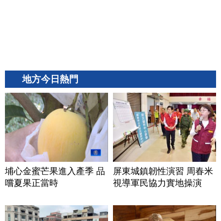
地方今日熱門
埔心金蜜芒果進入產季 品
屏東城鎮韌性演習 周春米
嚐夏果正當時
視導軍民協力實地操演