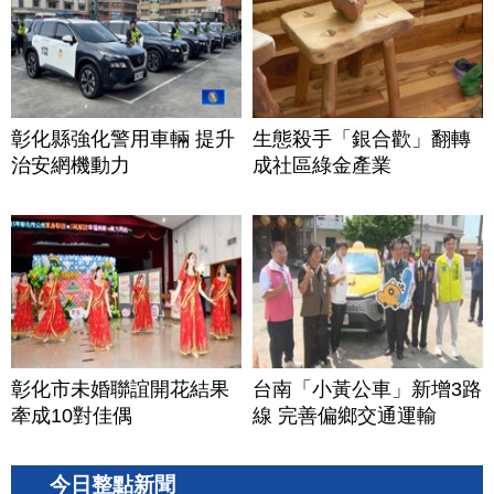
彰化縣強化警用車輛 提升
生態殺手「銀合歡」翻轉
治安網機動力
成社區綠金產業
彰化市未婚聯誼開花結果
台南「小黃公車」新增3路
牽成10對佳偶
線 完善偏鄉交通運輸
今日整點新聞