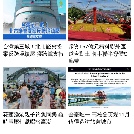
台灣第三城！北市議會提
斥資157億元橋科聯外匝
案反跨境鎮壓 獲跨黨支持
道今動土 將串聯半導體S
廊帶
花蓮漁港親子釣魚同樂 羅
全臺唯一 高雄登英媒11月
時豐壓軸獻唱掀高潮
值得造訪旅遊城市