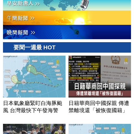
要聞一週最 HOT
日本氣象廳緊盯白海豚颱
日籍華商回中國探親 傳遭
風 台灣最快下午發海警
禁離境還「被恢復國籍」