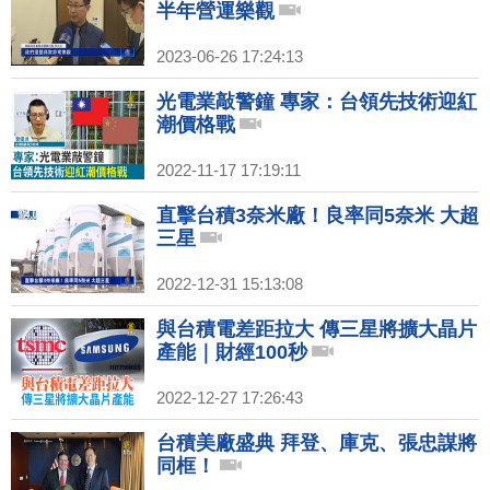
半年營運樂觀
2023-06-26 17:24:13
光電業敲警鐘 專家：台領先技術迎紅
潮價格戰
2022-11-17 17:19:11
直擊台積3奈米廠！良率同5奈米 大超
三星
2022-12-31 15:13:08
與台積電差距拉大 傳三星將擴大晶片
產能｜財經100秒
2022-12-27 17:26:43
台積美廠盛典 拜登、庫克、張忠謀將
同框！