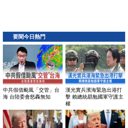
要聞今日熱門
中共假借颱風「交管」台
漢光實兵濱海緊急出港打
海 台陸委會怒轟無知
擊 賴總統勗勉國軍守護主
權