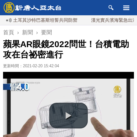
 土耳其沙特巴基斯坦誓共同防禦
漢光實兵濱海緊急出港打擊 
首頁
›
新聞
›
要聞
蘋果AR眼鏡2022問世！台積電助
攻在台祕密進行
更新時間：2021-02-20 15:42:04