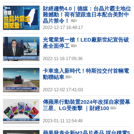
財經趨勢4.0｜德媒：台晶片霸主地位
難撼動！荷有望跟進日本配合美對中
晶片禁令！
2022-12-17 16:48:17
光電業第一槍！LED廠新世紀宣告破
產全面停工
2022-11-16 17:05:36
卡車進入新時代！特斯拉交付首輛電
動聯結車
2022-12-02 17:41:03
傳蘋果行動裝置2024年改採自家螢幕
三星、LG受衝擊 ｜財經100
2023-01-11 12:54:48
蘋果發表全新M2晶片產品 採台積電5