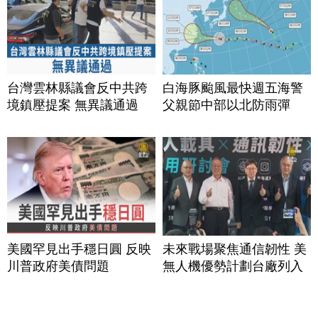
台灣雲林縣議會反中共跨
白海豚颱風最快週五海警
境鎮壓提案 無異議通過
父親節中部以北防雨彈
美國罕見出手穩日圓 反映
未來戰場聚焦通信韌性 美
川普政府美債問題
無人機優勢計劃台廠列入