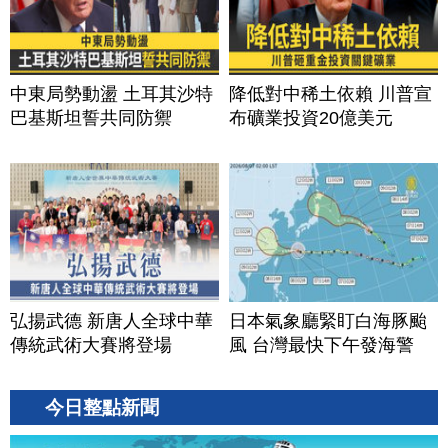
中東局勢動盪 土耳其沙特
降低對中稀土依賴 川普宣
巴基斯坦誓共同防禦
布礦業投資20億美元
弘揚武德 新唐人全球中華
日本氣象廳緊盯白海豚颱
傳統武術大賽將登場
風 台灣最快下午發海警
今日整點新聞