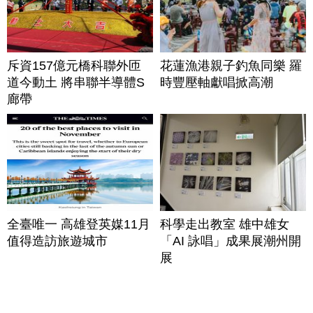
斥資157億元橋科聯外匝
花蓮漁港親子釣魚同樂 羅
道今動土 將串聯半導體S
時豐壓軸獻唱掀高潮
廊帶
全臺唯一 高雄登英媒11月
科學走出教室 雄中雄女
值得造訪旅遊城市
「AI 詠唱」成果展潮州開
展