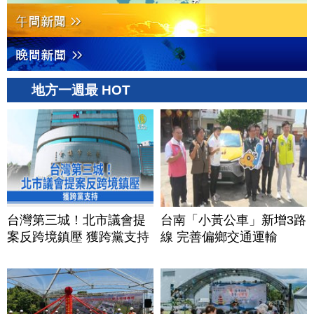
地方一週最 HOT
台灣第三城！北市議會提
台南「小黃公車」新增3路
案反跨境鎮壓 獲跨黨支持
線 完善偏鄉交通運輸