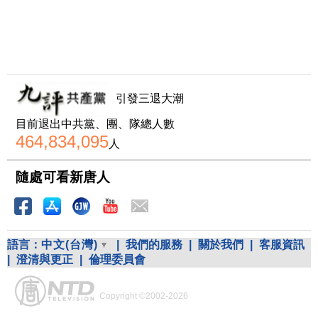
引發三退大潮
目前退出中共黨、團、隊總人數
464,834,095
人
隨處可看新唐人
語言：
中文(台灣)
|
我們的服務
|
關於我們
|
客服資訊
|
澄清與更正
|
倫理委員會
Copyright ©2002-2026