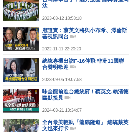
汰
2023-03-12 18:58:18
府證實：蔡英文將與小布希、澤倫斯
基視訊同台
2022-11-11 22:20:20
總統專機出訪F-16伴飛 非洲11國聯
合聲明歡迎
2023-09-05 19:07:58
味全龍前進台總統府！蔡英文.賴清德
幽默接見
2024-03-21 13:34:07
全台最美輕軌「龍貓隧道」 總統蔡英
文也來打卡