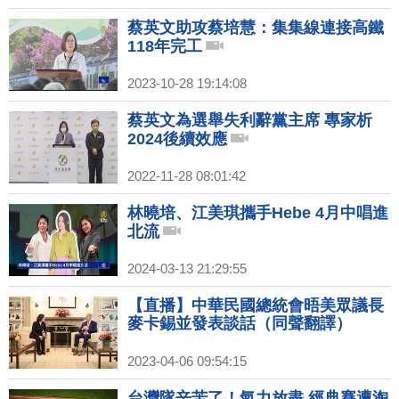
蔡英文助攻蔡培慧：集集線連接高鐵
118年完工
2023-10-28 19:14:08
蔡英文為選舉失利辭黨主席 專家析
2024後續效應
2022-11-28 08:01:42
林曉培、江美琪攜手Hebe 4月中唱進
北流
2024-03-13 21:29:55
【直播】中華民國總統會晤美眾議長
麥卡錫並發表談話（同聲翻譯）
2023-04-06 09:54:15
台灣隊辛苦了！氣力放盡 經典賽遭淘