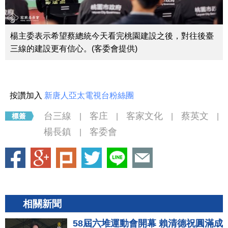
楊主委表示希望蔡總統今天看完桃園建設之後，對往後臺
三線的建設更有信心。(客委會提供)
按讚加入
新唐人亞太電視台粉絲團
台三線
客庄
客家文化
蔡英文
|
|
|
|
楊長鎮
客委會
|
相關新聞
58屆六堆運動會開幕 賴清德祝圓滿成