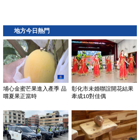
地方今日熱門
埔心金蜜芒果進入產季 品
彰化市未婚聯誼開花結果
嚐夏果正當時
牽成10對佳偶