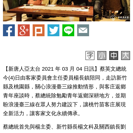
【新唐人亞太台 2021 年 03 月 04 日訊】蔡英文總統
今(4)日由客家委員會主任委員楊長鎮陪同，走訪新竹
縣及桃園縣，關心浪漫臺三線推動情形，與客庄返鄉
青年座談時，蔡總統除勉勵青年返鄉深耕地方，並期
盼浪漫臺三線在眾人努力建設下，讓桃竹苗客庄展現
全新活力，讓客家文化永續傳承。
蔡總統首先與楊主委、新竹縣長楊文科及關西鎮長劉