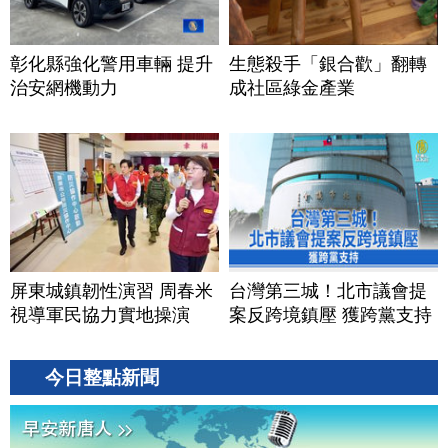
彰化縣強化警用車輛 提升
生態殺手「銀合歡」翻轉
治安網機動力
成社區綠金產業
屏東城鎮韌性演習 周春米
台灣第三城！北市議會提
視導軍民協力實地操演
案反跨境鎮壓 獲跨黨支持
今日整點新聞