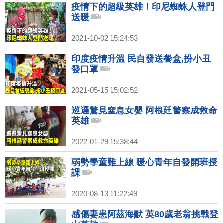
疫情下的超級英雄！印尼蜘蛛人登門
送暖
2021-10-02 15:24:53
印度疫情升溫 民自發送餐盒,扮小丑
發口罩
2021-05-15 15:02:52
巡邏驚見窒息女嬰 阿根廷警察成救命
英雄
2022-01-29 15:38:44
弱勢學童難上線 暖心青年自發開班授
課
2020-08-13 11:22:49
感傷妻患阿茲海默 英80歲老翁挑戰登