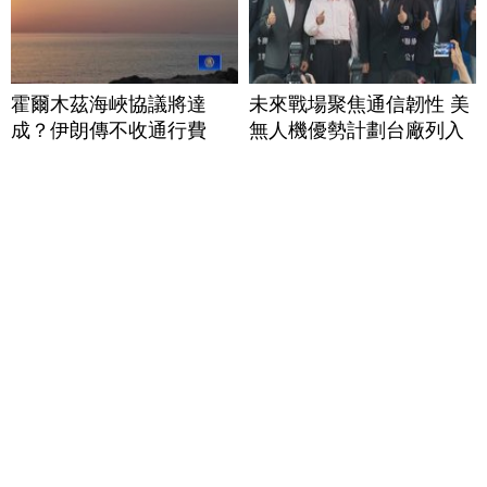
霍爾木茲海峽協議將達
未來戰場聚焦通信韌性 美
成？伊朗傳不收通行費
無人機優勢計劃台廠列入