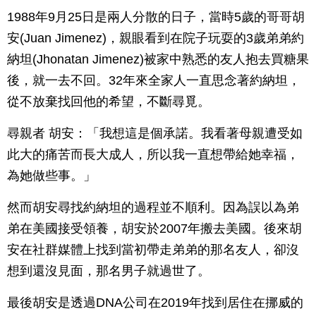
1988年9月25日是兩人分散的日子，當時5歲的哥哥胡
安(Juan Jimenez)，親眼看到在院子玩耍的3歲弟弟約
納坦(Jhonatan Jimenez)被家中熟悉的友人抱去買糖果
後，就一去不回。32年來全家人一直思念著約納坦，
從不放棄找回他的希望，不斷尋覓。
尋親者 胡安：「我想這是個承諾。我看著母親遭受如
此大的痛苦而長大成人，所以我一直想帶給她幸福，
為她做些事。」
然而胡安尋找約納坦的過程並不順利。因為誤以為弟
弟在美國接受領養，胡安於2007年搬去美國。後來胡
安在社群媒體上找到當初帶走弟弟的那名友人，卻沒
想到還沒見面，那名男子就過世了。
最後胡安是透過DNA公司在2019年找到居住在挪威的