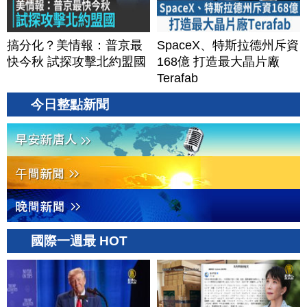
搞分化？美情報：普京最
SpaceX、特斯拉德州斥資
快今秋 試探攻擊北約盟國
168億 打造最大晶片廠
Terafab
今日整點新聞
國際一週最 HOT