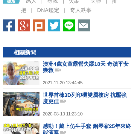
感人
尋親
失蹤
失聯
擁
|
|
|
|
抱
DNA鑑定
奇人軼事
|
|
相關新聞
澳洲4歲女童露營失蹤18天 奇蹟平安
獲救
2021-11-20 13:44:45
世界首棟3D列印機雙層樓房 抗壓強
度更佳
2020-08-13 11:23:10
感動！戴上仿生手套 鋼琴家25年來終
能演奏