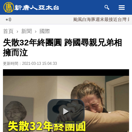
颱風白海豚週末最接近台灣 最快9日
首頁
›
新聞
›
國際
失散32年終團圓 跨國尋親兄弟相
擁而泣
更新時間：2021-03-13 15:04:33