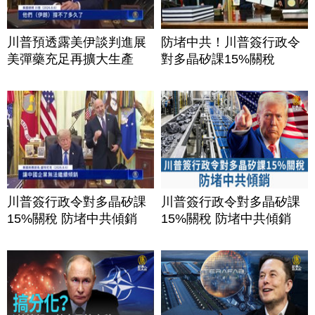
川普預透露美伊談判進展
防堵中共！川普簽行政令
美彈藥充足再擴大生產
對多晶矽課15%關稅
川普簽行政令對多晶矽課
川普簽行政令對多晶矽課
15%關稅 防堵中共傾銷
15%關稅 防堵中共傾銷