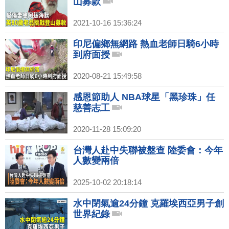
山募款
2021-10-16 15:36:24
印尼偏鄉無網路 熱血老師日騎6小時
到府面授
2020-08-21 15:49:58
感恩節助人 NBA球星「黑珍珠」任
慈善志工
2020-11-28 15:09:20
台灣人赴中失聯被盤查 陸委會：今年
人數變兩倍
2025-10-02 20:18:14
水中閉氣逾24分鐘 克羅埃西亞男子創
世界紀錄