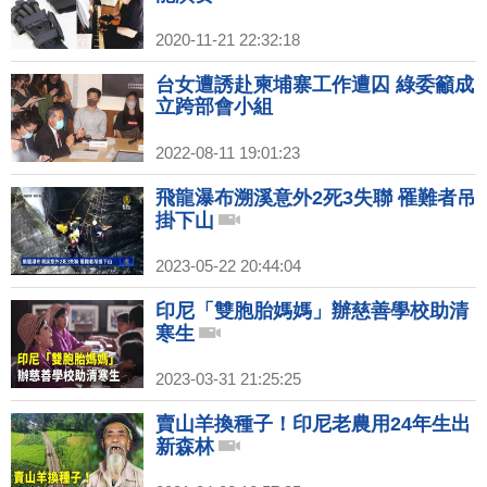
2020-11-21 22:32:18
台女遭誘赴柬埔寨工作遭囚 綠委籲成
立跨部會小組
2022-08-11 19:01:23
飛龍瀑布溯溪意外2死3失聯 罹難者吊
掛下山
2023-05-22 20:44:04
印尼「雙胞胎媽媽」辦慈善學校助清
寒生
2023-03-31 21:25:25
賣山羊換種子！印尼老農用24年生出
新森林