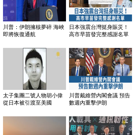
川普：伊朗擁核夢碎 海峽
日本強震台灣挺身賑災！
即將恢復通航
高市早苗發完整感謝名單
太子集團二號人物胡小偉
川普戴維營內閣會議 預告
從日本被引渡至美國
數週內重擊伊朗