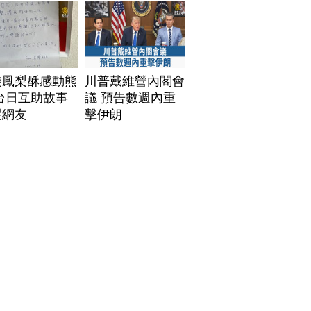
袋鳳梨酥感動熊
川普戴維營內閣會
台日互助故事
議 預告數週內重
哭網友
擊伊朗