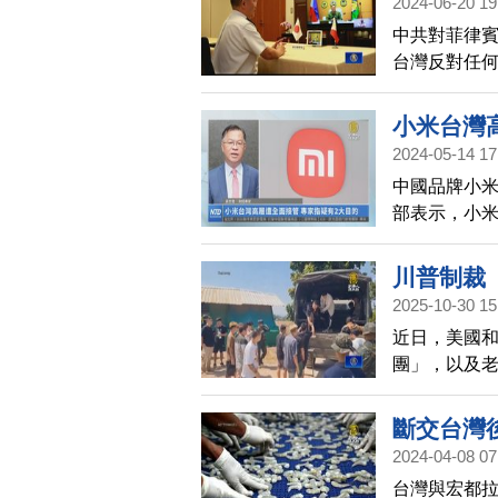
2024-06-20 19
中共對菲律
台灣反對任
軍事脅迫。
域和平穩定
小米台灣
諾。此外，
2024-05-14 17
行視訊通話
中國品牌小
隊始終站在
部表示，小
起台灣通訊
層變動，由中
川普制裁
小米未來電
2025-10-30 15
看？」
近日，美國
團」，以及老
特幣。
斷交台灣
2024-04-08 07
台灣與宏都拉