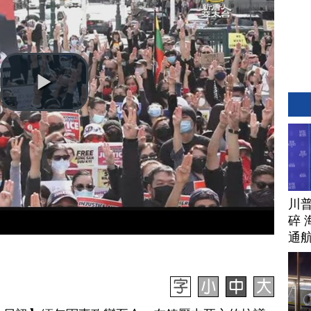
川
碎 
通