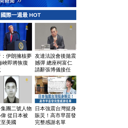
國際一週最 HOT
普：伊朗擁核夢
友達法說會後拋震
海峽即將恢復
撼彈 總座柯富仁
航
請辭張博儀接任
子集團二號人物
日本強震台灣挺身
偉 從日本被
賑災！高市早苗發
渡至美國
完整感謝名單