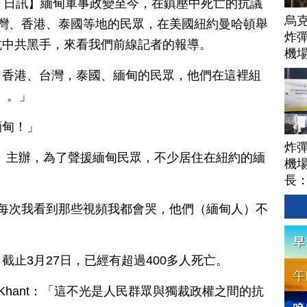
月 29 日訊】緬甸軍事政變至今，在鎮壓中死亡的抗議
烏
灣、香港、泰國等地的民眾，在美國紐約曼哈頓舉
炸彈
抗中共黑手，來看我們前線記者的報導。
機
自香港、台灣，泰國、緬甸的民眾，他們在這裡組
e）。」
緬甸！」
炸
K）主辦，為了聲援緬甸民眾，不少居住在紐約的緬
機場
長
hu：「每次我看到那些視頻我都會哭，他們（緬甸人）不
止3月27日，已經有超過400多人死亡。
 Khant：「這不光是人民群眾與獨裁政權之間的抗