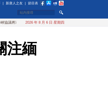
賽
|
新唐人之友
|
節目表
達成？伊朗傳不收通行費
2026 年 8 月 6 日 星期四
配合漢光 總統賴清德親登雲豹前進
關注緬