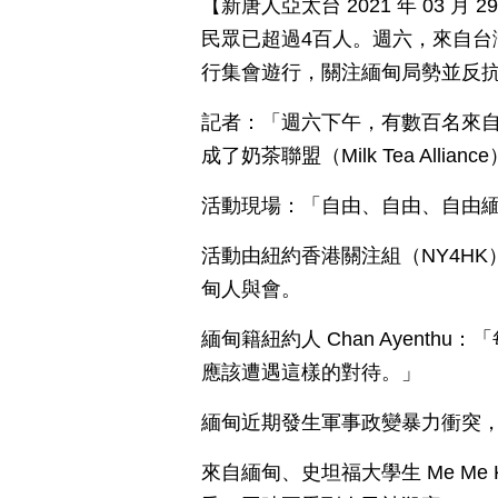
【新唐人亞太台 2021 年 03 
民眾已超過4百人。週六，來自台
行集會遊行，關注緬甸局勢並反
記者：「週六下午，有數百名來
成了奶茶聯盟（Milk Tea Allianc
活動現場：「自由、自由、自由
活動由紐約香港關注組（NY4H
甸人與會。
緬甸籍紐約人 Chan Ayent
應該遭遇這樣的對待。」
緬甸近期發生軍事政變暴力衝突，截
來自緬甸、史坦福大學生 Me Me