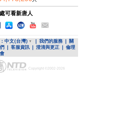
處可看新唐人
：
中文(台灣)
|
我們的服務
|
關
們
|
客服資訊
|
澄清與更正
|
倫理
會
Copyright ©2002-2026