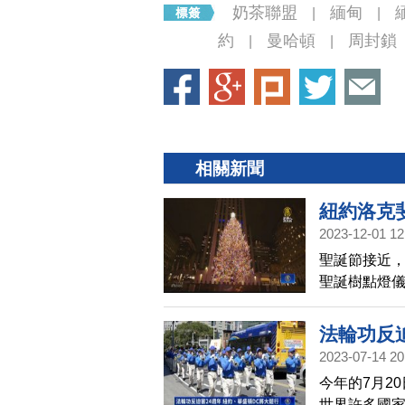
奶茶聯盟
緬甸
|
|
約
曼哈頓
周封鎖
|
|
相關新聞
紐約洛克
2023-12-01 12
聖誕節接近
聖誕樹點燈
法輪功反
2023-07-14 20
今年的7月2
世界許多國