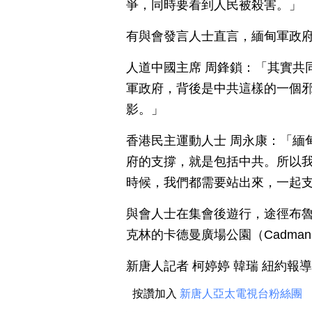
爭，同時要看到人民被殺害。」
有與會發言人士直言，緬甸軍政
人道中國主席 周鋒鎖：「其實共
軍政府，背後是中共這樣的一個
影。」
香港民主運動人士 周永康：「緬
府的支撐，就是包括中共。所以
時候，我們都需要站出來，一起
與會人士在集會後遊行，途徑布
克林的卡德曼廣場公園（Cadman Pl
新唐人記者 柯婷婷 韓瑞 紐約報導
按讚加入
新唐人亞太電視台粉絲團