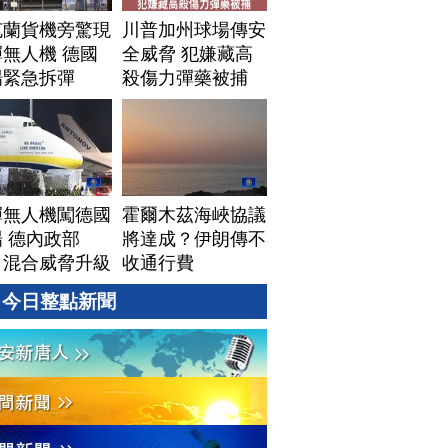
克蘭貨機旁驚現
川普加州球場傳安
無人機 德國
全威脅 犯嫌藏高
場緊急拆彈
殺傷力彈藥被捕
彈無人機闖德國
霍爾木茲海峽協議
 德內政部
將達成？伊朗傳不
：混合威脅升級
收通行費
今日整點新聞