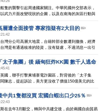
:40:26
賓船隻的襲擊引起周邊國家關注。中華民國外交部表示，
何以武力片面改變現狀的企圖，以及在南海的灰區行動與
美國國務卿布林肯也與菲律賓外長通話，譴責中共破壞區
，並重申美國根據《共同防禦條約》對菲律賓的堅定承
高層遭全面接管 專家指疑有2大目的
日本自衛隊統合幕僚長吉田圭秀，也與菲律賓參謀總長進
:21:42
，雙方都對事態發展表示擔憂。吉田圭秀強調，日本自衛
米台灣分公司高層大地震，台籍幹部全數遭到撤換，經濟
菲律賓這邊，並將深化與菲律賓及理念相近國家的合作。
米台灣是有通過核准的陸資，沒有疑慮，不過消息一出引
界關注，我們請教財經專家黃世聰，怎麼解讀小米台灣高
國小米高層全面接手? 記者 沈唯同：「你提到電動車，
「太子集團」後 緬甸狂炸KK園 數千人逃命
動車的部分，似乎可能想要打進台灣市場、這部分您怎麼
:45:41
和英國，聯手打擊柬埔寨電詐園區，對背後的「太子集
闆陳志，提起訴訟，美方更沒收了價值150億美元的比
後中共1隻都沒買 宏國白蝦出口少25％
:22:43
斯在去年3月斷交，轉與中共建交後，由於兩國自由貿易