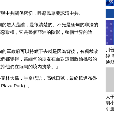
府與中共關係密切，呼籲民眾要認清中共。
同的敵人是誰，是很清楚的。不光是緬甸的非法的
邪惡政權，它是整個亞洲的陰影，整個世界的陰
川
甸的軍政府可以持續下去就是因為背後，有獨裁政
碎 
我們都覺得，當緬甸的朋友在面對這個政治挑戰的
通
支持他們在緬甸的境內抗爭。」
魯克林大橋，手舉標語，高喊口號，最終抵達布魯
aza Park）。
太
胡小
引