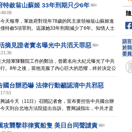
特赦翁山蘇姬 33年刑期只少6年
:48:08
隨
今天報導，軍政府對現年78歲的民主派領袖翁山蘇姬進
僅特赦5項罪刑。這讓她33年刑期減少了6年。知情人士
蘇姬將繼續被軟禁。上個禮拜，她已經從監獄被移到首都
語言
棟政府大樓軟禁。
 活摘見證者實名曝光中共滔天罪惡
於我
:21:36
委員
曾在大陸軍隊醫院工作的鄭治，曾匿名向大紀元曝光了中共
行。8年之後，當他克服了內心巨大的恐懼，終於決定公
的反人類罪惡。
告國台辦恐嚇 法律行動籲認清中共邪惡
:17:53
興誠今天（11日）召開記者會，宣布要控告中共國台辦
，今天到台北地方法院提出自訴。曹興誠指出，中共才是
兩岸同胞和中華民族利益的政權，也呼籲所有中華民國國
共的邪惡。
圍攻襲擊菲律賓船隻 美日台同聲譴責