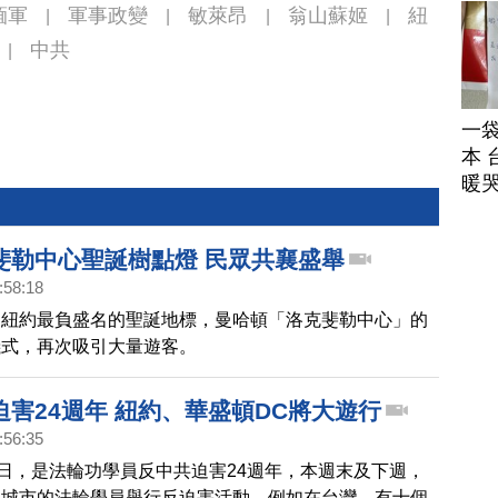
緬軍
軍事政變
敏萊昂
翁山蘇姬
紐
|
|
|
|
中共
|
一
本 
暖
斐勒中心聖誕樹點燈 民眾共襄盛舉
:58:18
，紐約最負盛名的聖誕地標，曼哈頓「洛克斐勒中心」的
儀式，再次吸引大量遊客。
迫害24週年 紐約、華盛頓DC將大遊行
:56:35
0日，是法輪功學員反中共迫害24週年，本週末及下週，
家城市的法輪學員舉行反迫害活動。例如在台灣，有十個