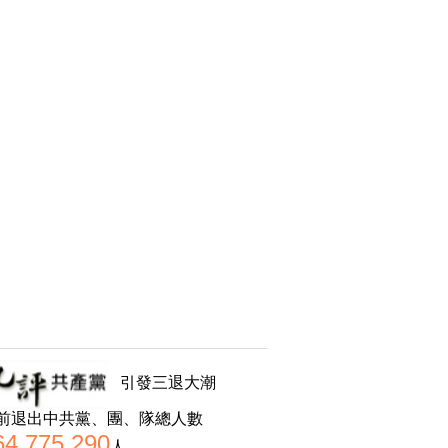
引發三退大潮
前退出中共黨、團、隊總人數
64,775,290
人