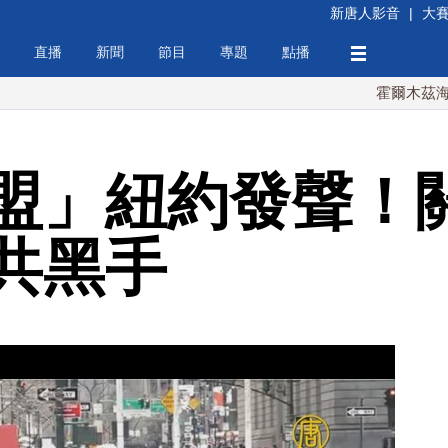
新唐人影音
|
大
直播
新聞
節目
專題
點播
霍爾木茲海峽協議將
盟」紐約發聲！
共黑手