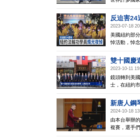
城市在本周
頓DC，將舉
反迫害2
2023-07-18 20
美國紐約部分
悼活動，悼
止中共長達2
雙十國慶
2023-10-11 19
鏡頭轉到美
士，在紐約市
年，生日快
新唐人鋼
2024-10-18 13
由本台舉辦
複賽，選手
擾。經過一整