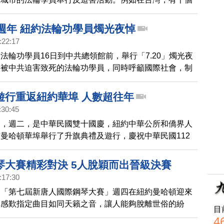
末兩天舉行集會或遊行。在美國東部，在紐約和首都華盛
行盛大遊行。
4週年 紐約法輪功學員燭光夜悼
:22:17
法輪功學員16日到中共總領館前，舉行「7.20」燭光夜
念被中共迫害致死的法輪功學員，同時呼籲國際社會，制
4年的非法迫害。
遊行重返紐約華埠 人數超往年
:30:45
國，週二，是中華民國雙十國慶，紐約中華公所和僑界人
曼哈頓華埠舉行了升旗典禮及遊行，慶祝中華民國112
樂。
琴大賽精彩對決 5人脫穎而出晉級決賽
:17:30
的「第七屆新唐人國際鋼琴大賽」週四在紐約曼哈頓迎來
們感歎指定曲目如同天籟之音，讓人能夠脫離世俗的紛
目
天精彩的賽事，來自歐美亞選手中，有5人晉級決賽。
4