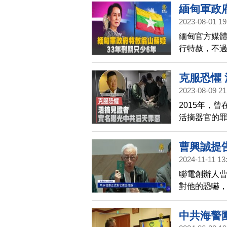
緬甸軍政府
2023-08-01 19
緬甸官方媒體
行特赦，不過
表示，翁山
奈比多的一
克服恐懼
2023-08-09 21
2015年，
活摘器官的罪
開講出中共
曹興誠提
2024-11-11 13
聯電創辦人曹
對他的恐嚇
真正在損害
民，認清中
中共海警