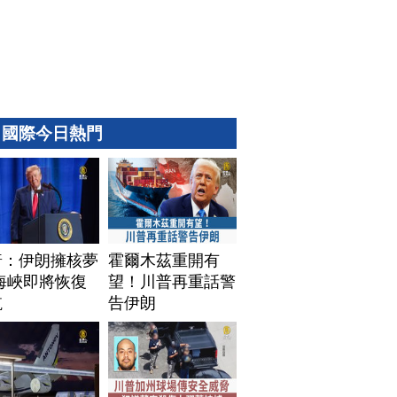
國際今日熱門
普：伊朗擁核夢
霍爾木茲重開有
海峽即將恢復
望！川普再重話警
航
告伊朗