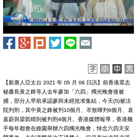
【新唐人亞太台 2021 年 05 月 06 日訊】前香港眾志
秘書長黃之鋒等人去年參加「六四」燭光晚會後被
捕，部分人早前承認參與未經批准集結，今天(5)被法
院判刑，其中黃之鋒被判10個月、岑敖暉判6個月、袁
嘉蔚與梁凱晴則被判刑4個月。香港媒體報導，香港幾
乎每年都會在維園舉辦六四燭光晚會，悼念六四天安