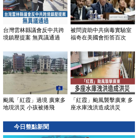
台灣雲林縣議會反中共跨
被問資助中共病毒實驗室
境鎮壓提案 無異議通過
福奇在美國會拒答百次
颱風「紅霞」過境 廣東多
「紅霞」颱風襲擊廣東 多
地現洪災 小孩被捲飛
座水庫洩洪造成洪災
今日整點新聞