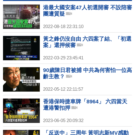
港最大國安案47人初選開審 不設陪審
團遭質疑
2022-08-18 22:31:10
黃之鋒仍沒自由 六四案了結、「初選
案」還押候審
2022-03-29 23:45:41
90歲陳日君被捕 中共為何害怕一位高
齡主教？
2022-05-12 22:11:57
香港保時捷車牌「8964」 六四當天
遭港警扣押
2023-06-05 20:09:32
「反送中」三周年 黃明志新MV感動