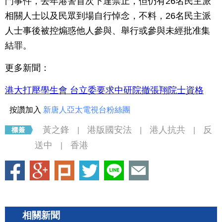
門事件，去年港警首次下達禁止，但仍有26名民主派
相關人士以及民眾到場自行悼念，不料，26名民主派
人士事後被控煽惑他人參與、舉行或參與未經批准集
結罪。
更多新聞：
港大打壓學生會 台立委要求中研院撤張翔院士資格
按讚加入
新唐人亞太電視台粉絲團
黃之鋒
港版國安法
港人抗共
反
|
|
|
送中
香港
|
相關新聞