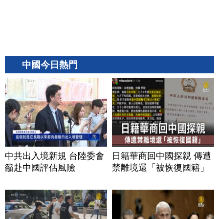
中國今日熱門
中共出入境新規 台陸委會
日籍華商回中國探親 傳遭
籲赴中國評估風險
禁離境還「被恢復國籍」