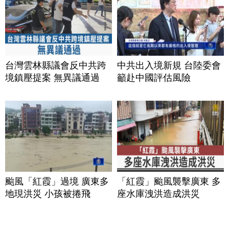
台灣雲林縣議會反中共跨
中共出入境新規 台陸委會
境鎮壓提案 無異議通過
籲赴中國評估風險
颱風「紅霞」過境 廣東多
「紅霞」颱風襲擊廣東 多
地現洪災 小孩被捲飛
座水庫洩洪造成洪災