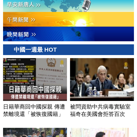
中國一週最 HOT
日籍華商回中國探親 傳遭
被問資助中共病毒實驗室
禁離境還「被恢復國籍」
福奇在美國會拒答百次