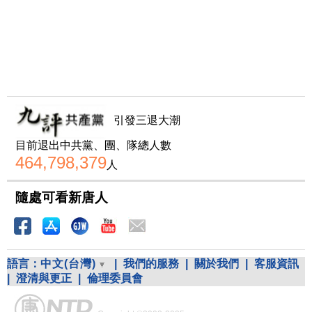
引發三退大潮
目前退出中共黨、團、隊總人數
464,798,379
人
隨處可看新唐人
語言：
中文(台灣)
|
我們的服務
|
關於我們
|
客服資訊
|
澄清與更正
|
倫理委員會