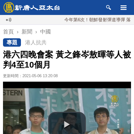
今年第6次！朝鮮發射彈道導彈 落日本EE
首頁
›
新聞
›
中國
專題
港人抗共
港六四晚會案 黃之鋒岑敖暉等人被
判4至10個月
更新時間：2021-05-06 13:20:08