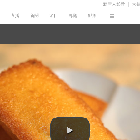
新唐人影音
|
大
直播
新聞
節目
專題
點播