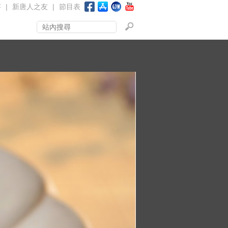
賽
|
新唐人之友
|
節目表