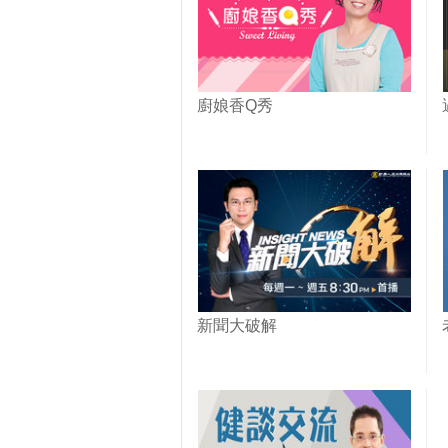
廚娘香Q秀
新聞大破解