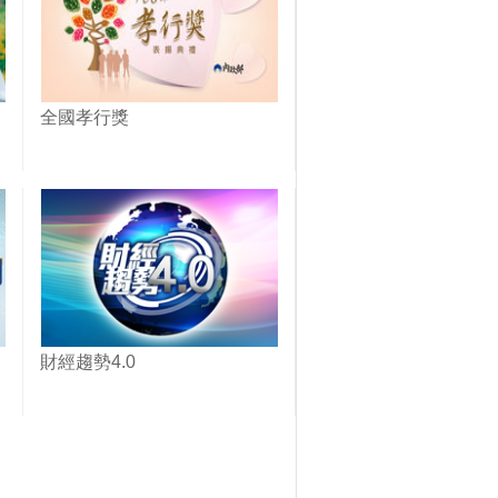
全國孝行獎
財經趨勢4.0