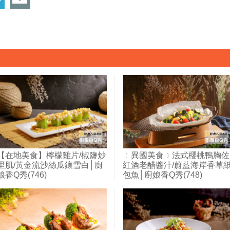
【在地美食】檸檬雞片/椒鹽炒
﹝異國美食﹞法式櫻桃鴨胸佐
里肌/黃金流沙絲瓜鑲雪白│廚
紅酒老醋醬汁/蔚藍海岸香草
娘香Q秀(746)
包魚│廚娘香Q秀(748)