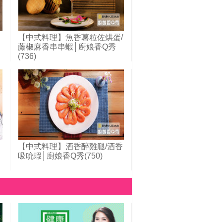
【中式料理】魚香薯粒佐烘蛋/
│
藤椒麻香串串蝦│廚娘香Q秀
(736)
【中式料理】酒香醉雞腿/酒香
吸吮蝦│廚娘香Q秀(750)