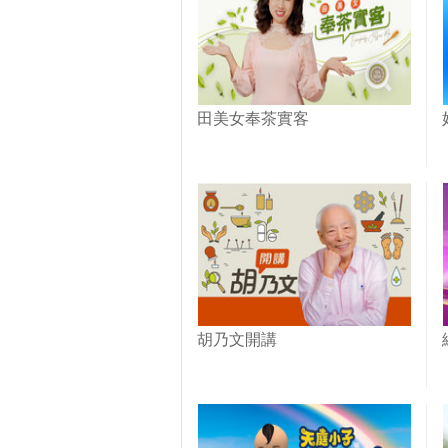
田美女奉茶實客
胡乃文開講