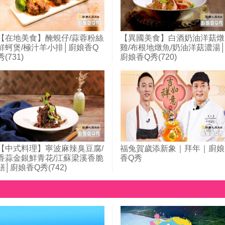
【在地美食】醃蜆仔/蒜蓉粉絲
【異國美食】白酒奶油洋菇燉
鮮蚵煲/極汁羊小排│廚娘香Q
雞/布根地燉魚/奶油洋菇濃湯
秀(731)
廚娘香Q秀(720)
【中式料理】寧波麻辣臭豆腐/
福兔賀歲添新象｜拜年｜廚娘
香蒜金銀鮮青花/江蘇梁溪香脆
香Q秀
鱔│廚娘香Q秀(742)