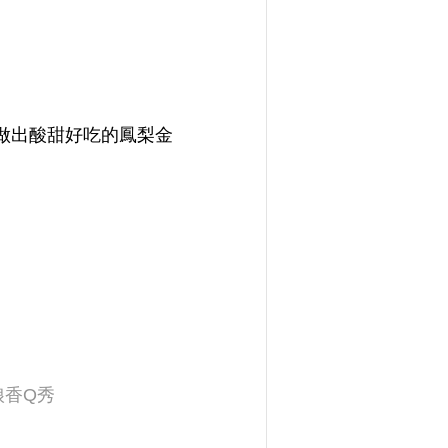
做出酸甜好吃的鳳梨金
娘香Q秀