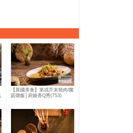
【異國美食】第戎芥末燒肉/菌
紙
菇燉飯│廚娘香Q秀(753)