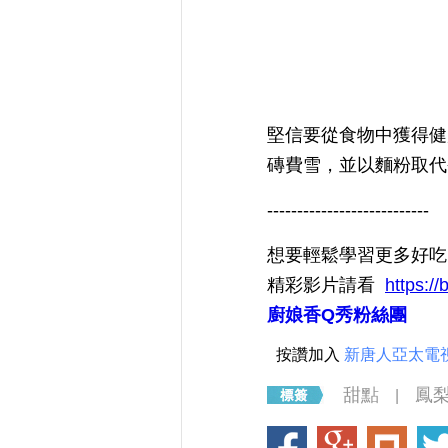
堅信要從食物中獲得
磚費雪，並以麵粉取代
---------------------------
想要輕鬆學習更多好吃
精彩影片請看
https://
廚娘香Q秀粉絲團
按讚加入
新唐人亞太電
甜點
鳳
|