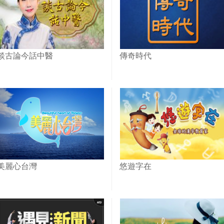
談古論今話中醫
傳奇時代
美麗心台灣
悠遊字在