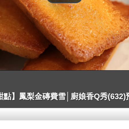
甜點】鳳梨金磚費雪│廚娘香Q秀(632)