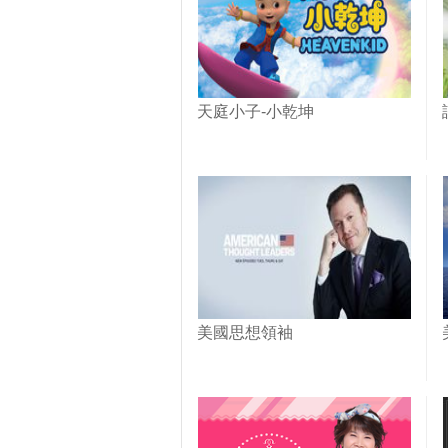
天庭小子-小乾坤
美國思想領袖