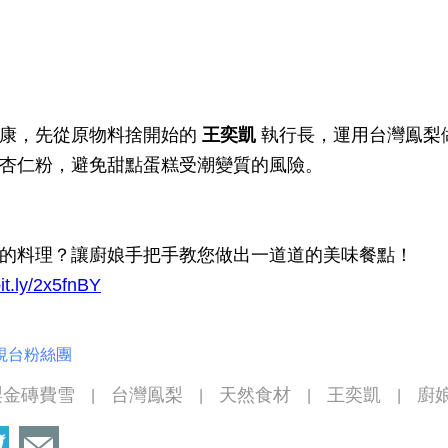
健康，先從原物料捨開始的
王奕凱
執行長，運用台灣鳯梨
杏仁粉，避免甜點蛋糕受潮變質的風險。
的料理？讓廚娘手把手教您做出一道道的美味餐點！
bit.ly/2x5fnBY
視台粉絲團
梨金磚費雪
台灣鳯梨
天然食材
王奕凱
廚
|
|
|
|