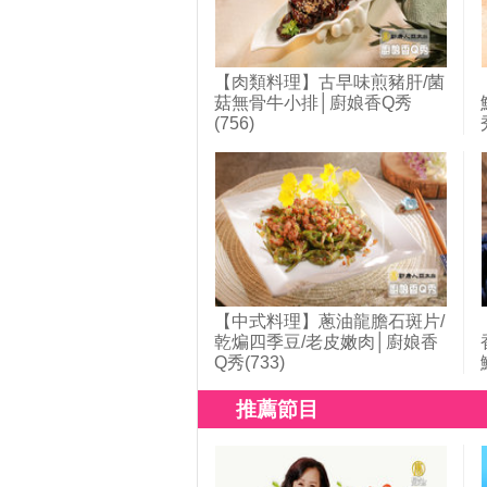
【肉類料理】古早味煎豬肝/菌
菇無骨牛小排│廚娘香Q秀
(756)
【中式料理】蔥油龍膽石斑片/
乾煸四季豆/老皮嫩肉│廚娘香
Q秀(733)
推薦節目