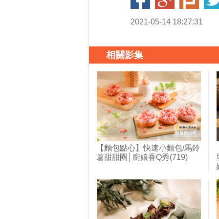
2021-05-14 18:27:31
相關影集
【麵包點心】快速小麵包/馬鈴
薯甜甜圈│廚娘香Q秀(719)