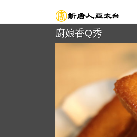
廚娘香Q秀